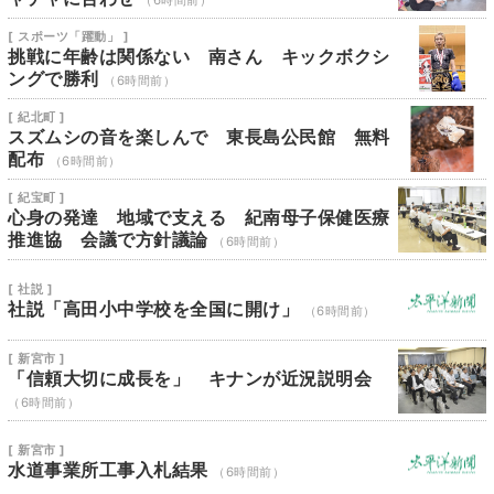
（6時間前）
[ スポーツ「躍動」 ]
挑戦に年齢は関係ない 南さん キックボクシ
ングで勝利
（6時間前）
[ 紀北町 ]
スズムシの音を楽しんで 東長島公民館 無料
配布
（6時間前）
[ 紀宝町 ]
心身の発達 地域で支える 紀南母子保健医療
推進協 会議で方針議論
（6時間前）
[ 社説 ]
社説「高田小中学校を全国に開け」
（6時間前）
[ 新宮市 ]
「信頼大切に成長を」 キナンが近況説明会
（6時間前）
[ 新宮市 ]
水道事業所工事入札結果
（6時間前）