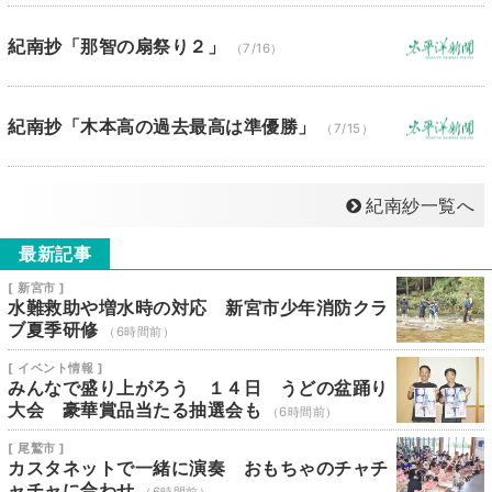
紀南抄「那智の扇祭り２」
（7/16）
紀南抄「木本高の過去最高は準優勝」
（7/15）
紀南紗一覧へ
最新記事
[ 新宮市 ]
水難救助や増水時の対応 新宮市少年消防クラ
ブ夏季研修
（6時間前）
[ イベント情報 ]
みんなで盛り上がろう １４日 うどの盆踊り
大会 豪華賞品当たる抽選会も
（6時間前）
[ 尾鷲市 ]
カスタネットで一緒に演奏 おもちゃのチャチ
ャチャに合わせ