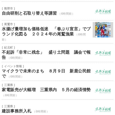
[ 熊野市 ]
自由研削と石取り替え等講習
（6時間前）
[ 尾鷲市 ]
水揚げ量増加も価格低迷 「春ぶり宣言」でブ
ランド化図る ２０２４年の尾鷲漁業
（6時間
前）
[ 紀北町 ]
不起訴「非常に残念」 盛り土問題 議会で報
告
（6時間前）
[ イベント情報 ]
マイクラで未来のまち ８月９日 新鹿公民館
で
（6時間前）
[ 三重県 ]
家電販売が大幅増 三重県内 ５月の経済情勢
（6時間前）
[ 三重県 ]
建設事務所入札
（6時間前）