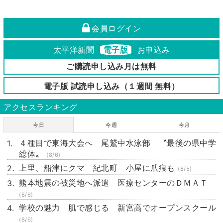
会員ログイン
太平洋新聞
電子版
お申込み
ご購読申し込み月は無料
電子版 試読申し込み（１週間 無料）
アクセスランキング
今日
今週
今月
４種目で東海大会へ 尾鷲中水泳部 〝最後の県中学
総体〟
(8/6)
上里、船津にクマ 紀北町 小屋に爪痕も
(8/5)
熊本地震の被災地へ派遣 医療センターのＤＭＡＴ
(8/6)
学校の魅力 肌で感じる 新宮高でオープンスクール
(8/6)