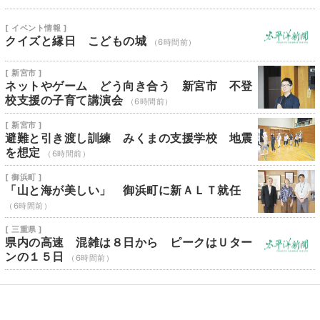
[ イベント情報 ]
クイズと縁日 こどもの城
（6時間前）
[ 新宮市 ]
ネットやゲーム どう向き合う 新宮市 不登
校支援の子育て講演会
（6時間前）
[ 新宮市 ]
避難と引き渡し訓練 みくまの支援学校 地震
を想定
（6時間前）
[ 御浜町 ]
「山と海が美しい」 御浜町に新ＡＬＴ就任
（6時間前）
[ 三重県 ]
県内の高速 混雑は８日から ピークはＵター
ンの１５日
（6時間前）