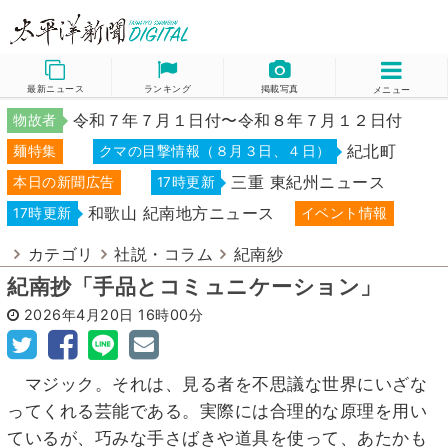
最新ニュース
ランキング
掲載写真
メニュー
令和７年７月１日付〜令和８年７月１２日付
物故者
紀北町
麺特集
クマの目撃情報（８月３日、４日）
三重 東紀州ニュース
本日の新聞広告
17時更新
和歌山 紀南地方ニュース
17時更新
イベント情報
カテゴリ
社説・コラム
紀南紗
紀南抄「手品とコミュニケーション」
2026年4月20日
16時00分
マジック。それは、見る者を不思議な世界にいざな
ってくれる芸能である。実際には合理的な原理を用い
ているが、巧みな手さばきや道具を使って、あたかも