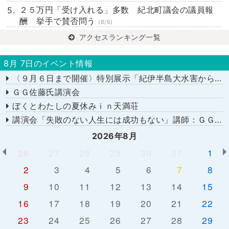
２５万円「受け入れる」多数 紀北町議会の議員報
酬 挙手で賛否問う
(8/6)
アクセスランキング一覧
8月 7日のイベント情報
〈９月６日まで開催〉特別展示「紀伊半島大水害から１５年－あの日を忘れない－」
ＧＧ佐藤氏講演会
ぼくとわたしの夏休みｉｎ天満荘
講演会「失敗のない人生には成功もない」講師：ＧＧ佐藤さん
2026年8月
26
27
28
29
30
31
1
2
3
4
5
6
7
8
9
10
11
12
13
14
15
16
17
18
19
20
21
22
23
24
25
26
27
28
29