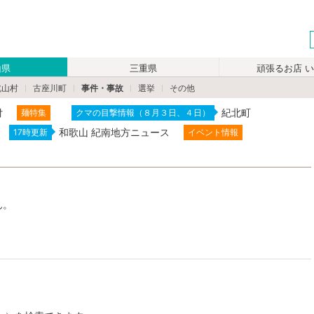
山県
三重県
頑張るお店 
北山村
古座川町
事件・事故
選挙
その他
付
紀北町
麺特集
クマの目撃情報（８月３日、４日）
和歌山 紀南地方ニュース
17時更新
イベント情報
ん。
。
。