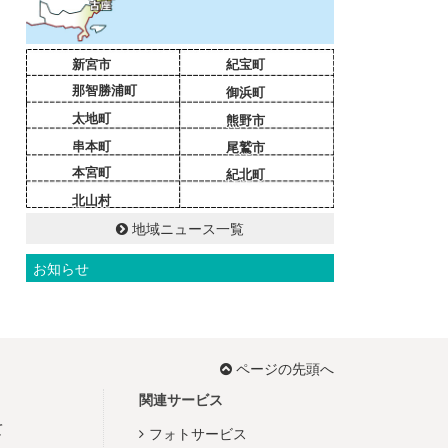
新宮市
紀宝町
那智勝浦町
御浜町
太地町
熊野市
串本町
尾鷲市
本宮町
紀北町
北山村
地域ニュース一覧
お知らせ
ページの先頭へ
関連サービス
て
フォトサービス