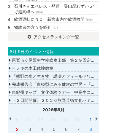
石川さんエベレスト登頂 登山歴わずか５年
で最高峰へ
(8/4)
飲酒運転にＮＯ 新宮市内で飲酒検問
(8/8)
物故者の方々を紹介
(8/5)
アクセスランキング一覧
8月 9日のイベント情報
尾鷲市立尾鷲中学校吹奏楽部 第２９回定期演奏会
ヒノキの木工体験教室
「熊野の水と生き物」講演とフィールドワーク
完成報告会「白模型にみる健次の世界－『千年の愉楽』『奇蹟』より－」
東紀州キッズ 文化体験ツアー 中高生コース
〈２日間開催〉２０２６熊野芸術文化セミナー
2026年8月
26
27
28
29
30
31
1
2
3
4
5
6
7
8