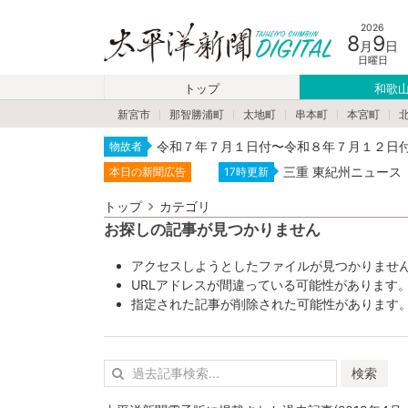
2026
8
9
月
日
日曜日
トップ
和歌
新宮市
那智勝浦町
太地町
串本町
本宮町
令和７年７月１日付〜令和８年７月１２日
物故者
三重 東紀州ニュース
本日の新聞広告
17時更新
トップ
カテゴリ
お探しの記事が見つかりません
アクセスしようとしたファイルが見つかりませ
URLアドレスが間違っている可能性があります
指定された記事が削除された可能性があります
検索