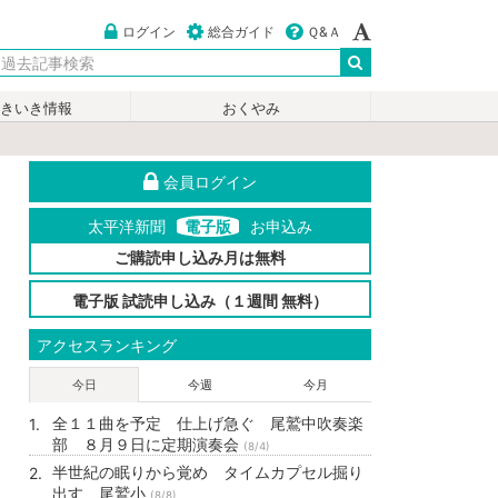
ログイン
総合ガイド
Ｑ&Ａ
いきいき情報
おくやみ
会員ログイン
太平洋新聞
電子版
お申込み
ご購読申し込み月は無料
電子版 試読申し込み（１週間 無料）
アクセスランキング
今日
今週
今月
全１１曲を予定 仕上げ急ぐ 尾鷲中吹奏楽
部 ８月９日に定期演奏会
(8/4)
半世紀の眠りから覚め タイムカプセル掘り
出す 尾鷲小
(8/8)