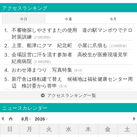
アクセスランキング
今日
今週
今月
不審物探しやさすまたの使用 道の駅マンボウでテロ
対策訓練
(23時間前)
上里、船津にクマ 紀北町 小屋に爪痕も
(23時間前)
会場設営に汗を流す参加者 高校生が医療現場見学
紀南病院
(23時間前)
おわせ港まつり 写真特集
(8/4)
新庁舎は移転建て替え 候補地は福祉健康センター周
辺 検討委から答申
(8/4)
アクセスランキング一覧
ニュースカレンダー
8月
2026
日
月
火
水
木
金
土