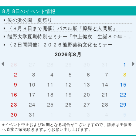
8月 8日のイベント情報
矢の浜公園 夏祭り
〈８月８日まで開催〉パネル展「原爆と人間展」
熊野大学夏期特別セミナー「中上健次 生誕８０年－時代へのまなざし－」
〈２日間開催〉２０２６熊野芸術文化セミナー
2026年8月
26
27
28
29
30
31
1
2
3
4
5
6
7
8
9
10
11
12
13
14
15
16
17
18
19
20
21
22
23
24
25
26
27
28
29
30
31
1
2
3
4
5
※イベント中止および延期となる場合がございますので、詳細は主催者
へ直接ご確認頂きますようお願い申し上げます。