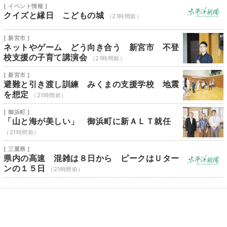
[ イベント情報 ]
クイズと縁日 こどもの城
（21時間前）
[ 新宮市 ]
ネットやゲーム どう向き合う 新宮市 不登
校支援の子育て講演会
（21時間前）
[ 新宮市 ]
避難と引き渡し訓練 みくまの支援学校 地震
を想定
（21時間前）
[ 御浜町 ]
「山と海が美しい」 御浜町に新ＡＬＴ就任
（21時間前）
[ 三重県 ]
県内の高速 混雑は８日から ピークはＵター
ンの１５日
（21時間前）