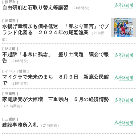
[ 熊野市 ]
自由研削と石取り替え等講習
（21時間前）
[ 尾鷲市 ]
水揚げ量増加も価格低迷 「春ぶり宣言」でブ
ランド化図る ２０２４年の尾鷲漁業
（21時間
前）
[ 紀北町 ]
不起訴「非常に残念」 盛り土問題 議会で報
告
（21時間前）
[ イベント情報 ]
マイクラで未来のまち ８月９日 新鹿公民館
で
（21時間前）
[ 三重県 ]
家電販売が大幅増 三重県内 ５月の経済情勢
（21時間前）
[ 三重県 ]
建設事務所入札
（21時間前）