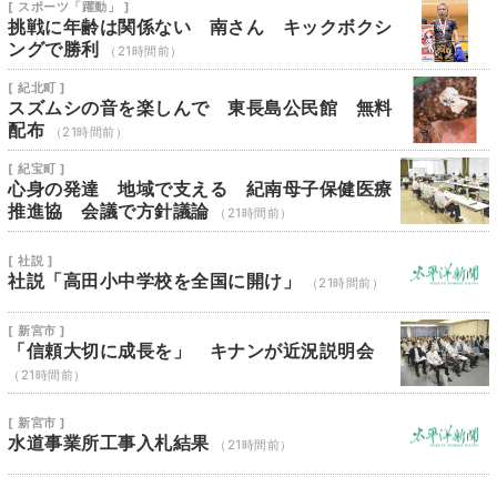
[ スポーツ「躍動」 ]
挑戦に年齢は関係ない 南さん キックボクシ
ングで勝利
（21時間前）
[ 紀北町 ]
スズムシの音を楽しんで 東長島公民館 無料
配布
（21時間前）
[ 紀宝町 ]
心身の発達 地域で支える 紀南母子保健医療
推進協 会議で方針議論
（21時間前）
[ 社説 ]
社説「高田小中学校を全国に開け」
（21時間前）
[ 新宮市 ]
「信頼大切に成長を」 キナンが近況説明会
（21時間前）
[ 新宮市 ]
水道事業所工事入札結果
（21時間前）