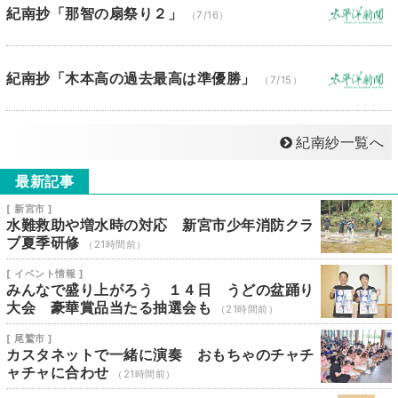
紀南抄「那智の扇祭り２」
（7/16）
紀南抄「木本高の過去最高は準優勝」
（7/15）
紀南紗一覧へ
最新記事
[ 新宮市 ]
水難救助や増水時の対応 新宮市少年消防クラ
ブ夏季研修
（21時間前）
[ イベント情報 ]
みんなで盛り上がろう １４日 うどの盆踊り
大会 豪華賞品当たる抽選会も
（21時間前）
[ 尾鷲市 ]
カスタネットで一緒に演奏 おもちゃのチャチ
ャチャに合わせ
（21時間前）