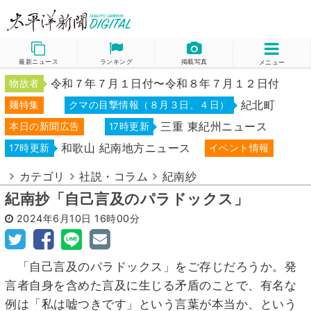
最新ニュース
ランキング
掲載写真
メニュー
令和７年７月１日付〜令和８年７月１２日付
物故者
紀北町
麺特集
クマの目撃情報（８月３日、４日）
三重 東紀州ニュース
本日の新聞広告
17時更新
和歌山 紀南地方ニュース
17時更新
イベント情報
カテゴリ
社説・コラム
紀南紗
紀南抄「自己言及のパラドックス」
2024年6月10日
16時00分
「自己言及のパラドックス」をご存じだろうか。発
言者自身を含めた言及に生じる矛盾のことで、有名な
例は「私は嘘つきです」という言葉が本当か、という