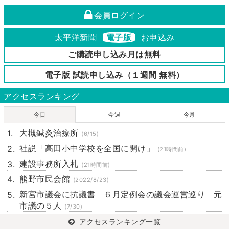
会員ログイン
太平洋新聞
電子版
お申込み
ご購読申し込み月は無料
電子版 試読申し込み（１週間 無料）
アクセスランキング
今日
今週
今月
大槻鍼灸治療所
(6/15)
社説「高田小中学校を全国に開け」
(21時間前)
建設事務所入札
(21時間前)
熊野市民会館
(2022/8/23)
新宮市議会に抗議書 ６月定例会の議会運営巡り 元
市議の５人
(7/30)
アクセスランキング一覧