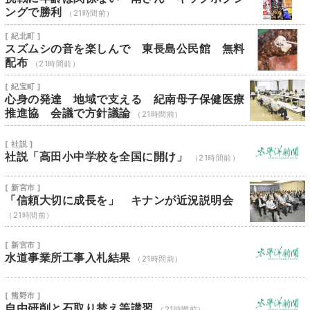
ングで勝利
（21時間前）
[ 紀北町 ]
スズムシの音を楽しんで 東長島公民館 無料
配布
（21時間前）
[ 紀宝町 ]
心身の発達 地域で支える 紀南母子保健医療
推進協 会議で方針議論
（21時間前）
[ 社説 ]
社説「高田小中学校を全国に開け」
（21時間前）
[ 新宮市 ]
「信頼大切に成長を」 キナンが近況説明会
（21時間前）
[ 新宮市 ]
水道事業所工事入札結果
（21時間前）
[ 熊野市 ]
自由研削と石取り替え等講習
（21時間前）