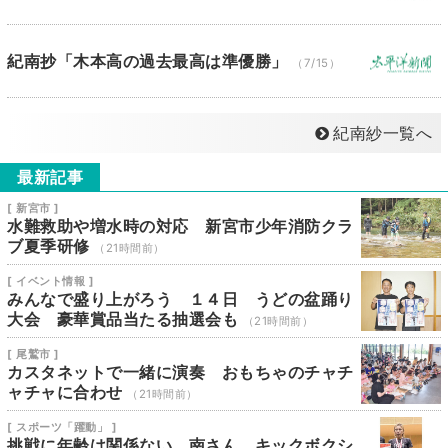
紀南抄「木本高の過去最高は準優勝」
（7/15）
紀南紗一覧へ
最新記事
[ 新宮市 ]
水難救助や増水時の対応 新宮市少年消防クラ
ブ夏季研修
（21時間前）
[ イベント情報 ]
みんなで盛り上がろう １４日 うどの盆踊り
大会 豪華賞品当たる抽選会も
（21時間前）
[ 尾鷲市 ]
カスタネットで一緒に演奏 おもちゃのチャチ
ャチャに合わせ
（21時間前）
[ スポーツ「躍動」 ]
挑戦に年齢は関係ない 南さん キックボクシ