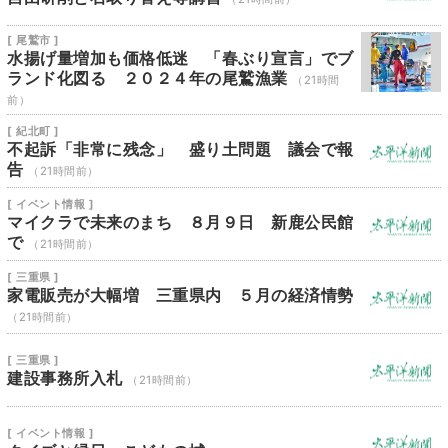
[ 尾鷲市 ]
水揚げ量増加も価格低迷 「春ぶり宣言」でブ
ランド化図る ２０２４年の尾鷲漁業
（21時間
前）
[ 紀北町 ]
不起訴「非常に残念」 盛り土問題 議会で報
告
（21時間前）
[ イベント情報 ]
マイクラで未来のまち ８月９日 新鹿公民館
で
（21時間前）
[ 三重県 ]
家電販売が大幅増 三重県内 ５月の経済情勢
（21時間前）
[ 三重県 ]
建設事務所入札
（21時間前）
[ イベント情報 ]