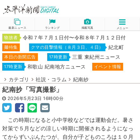
最新ニュース
ランキング
掲載写真
メニュー
令和７年７月１日付〜令和８年７月１２日付
物故者
紀北町
麺特集
クマの目撃情報（８月３日、４日）
三重 東紀州ニュース
本日の新聞広告
17時更新
和歌山 紀南地方ニュース
17時更新
イベント情報
カテゴリ
社説・コラム
紀南紗
紀南抄「写真撮影」
2026年5月23日
16時00分
この時期になると小中学校などでは運動会だ。暑さ
対策で５月などの涼しい時期に開催されるようになっ
てからずいぶんたつが、自分が子どものころは１０月