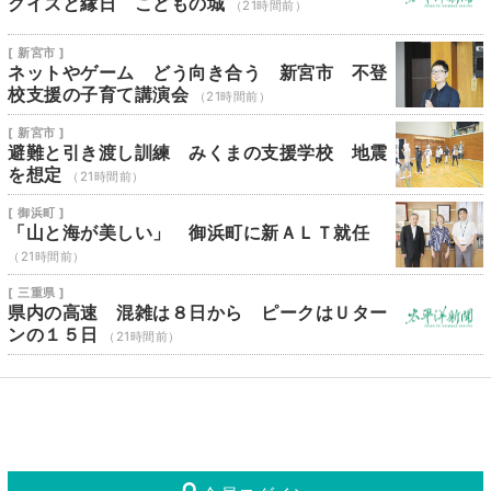
クイズと縁日 こどもの城
（21時間前）
[ 新宮市 ]
ネットやゲーム どう向き合う 新宮市 不登
校支援の子育て講演会
（21時間前）
[ 新宮市 ]
避難と引き渡し訓練 みくまの支援学校 地震
を想定
（21時間前）
[ 御浜町 ]
「山と海が美しい」 御浜町に新ＡＬＴ就任
（21時間前）
[ 三重県 ]
県内の高速 混雑は８日から ピークはＵター
ンの１５日
（21時間前）