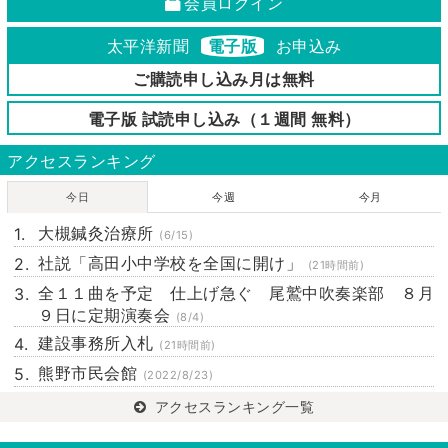
会員ログイン
太平洋新聞
電子版
お申込み
ご購読申し込み月は無料
電子版 試読申し込み（１週間 無料）
アクセスランキング
今日
今週
今月
大槻鍼灸治療所
(6/15)
社説「高田小中学校を全国に開け」
(21時間前)
全１１曲を予定 仕上げ急ぐ 尾鷲中吹奏楽部 ８月
９日に定期演奏会
(8/4)
建設事務所入札
(21時間前)
熊野市民会館
(2022/8/23)
アクセスランキング一覧