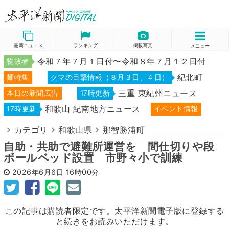
最新ニュース
ランキング
掲載写真
メニュー
令和７年７月１日付〜令和８年７月１２日付
物故者
紀北町
麺特集
クマの目撃情報（８月３日、４日）
三重 東紀州ニュース
本日の新聞広告
17時更新
和歌山 紀南地方ニュース
17時更新
イベント情報
カテゴリ
和歌山県
那智勝浦町
自助・共助で避難所運営を 間仕切りや段
ボールベッド設置 市野々小で訓練
2026年6月6日
16時00分
この記事は購読者限定です。太平洋新聞電子版に登録する
と続きをお読みいただけます。