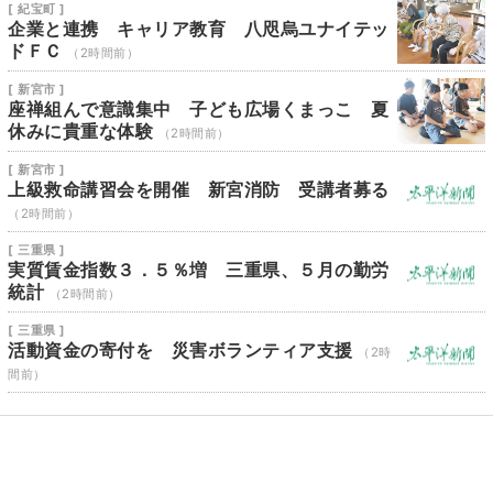
[ 紀宝町 ]
企業と連携 キャリア教育 八咫烏ユナイテッ
ドＦＣ
（2時間前）
[ 新宮市 ]
座禅組んで意識集中 子ども広場くまっこ 夏
休みに貴重な体験
（2時間前）
[ 新宮市 ]
上級救命講習会を開催 新宮消防 受講者募る
（2時間前）
[ 三重県 ]
実質賃金指数３．５％増 三重県、５月の勤労
統計
（2時間前）
[ 三重県 ]
活動資金の寄付を 災害ボランティア支援
（2時
間前）