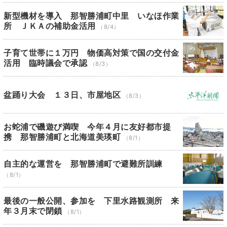
新型機材を導入 那智勝浦町中里 いなほ作業
所 ＪＫＡの補助金活用
（8/4）
子育て世帯に１万円 物価高対策で国の交付金
活用 臨時議会で承認
（8/3）
盆踊り大会 １３日、市屋地区
（8/3）
お蛇浦で磯遊び満喫 今年４月に友好都市提
携 那智勝浦町と北海道美瑛町
（8/1）
自主的な運営を 那智勝浦町で避難所訓練
（8/1）
最後の一般公開、参加を 下里水路観測所 来
年３月末で閉鎖
（8/1）