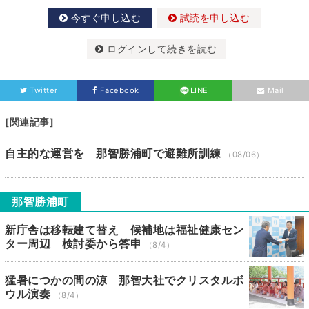
今すぐ申し込む
試読を申し込む
ログインして続きを読む
Twitter
Facebook
LINE
Mail
[関連記事]
自主的な運営を 那智勝浦町で避難所訓練
（08/06）
那智勝浦町
新庁舎は移転建て替え 候補地は福祉健康セン
ター周辺 検討委から答申
（8/4）
猛暑につかの間の涼 那智大社でクリスタルボ
ウル演奏
（8/4）