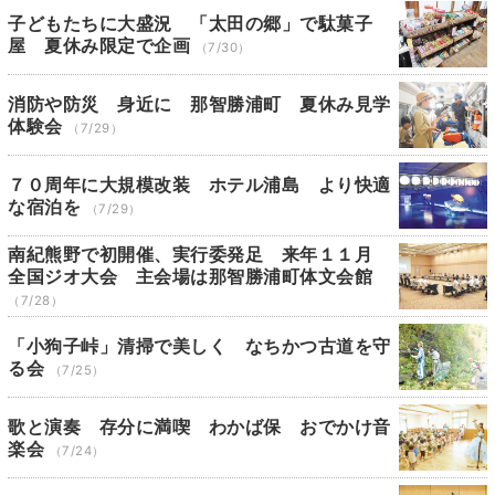
子どもたちに大盛況 「太田の郷」で駄菓子
屋 夏休み限定で企画
（7/30）
消防や防災 身近に 那智勝浦町 夏休み見学
体験会
（7/29）
７０周年に大規模改装 ホテル浦島 より快適
な宿泊を
（7/29）
南紀熊野で初開催、実行委発足 来年１１月
全国ジオ大会 主会場は那智勝浦町体文会館
（7/28）
「小狗子峠」清掃で美しく なちかつ古道を守
る会
（7/25）
歌と演奏 存分に満喫 わかば保 おでかけ音
楽会
（7/24）