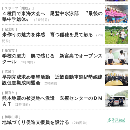
[ スポーツ「躍動」 ]
４種目で東海大会へ 尾鷲中水泳部 〝最後の
県中学総体〟
（2時間前）
[ 紀北町 ]
米作りの魅力を体感 育つ稲穂を見て触る
（2時
間前）
[ 新宮市 ]
学校の魅力 肌で感じる 新宮高でオープンス
クール
（2時間前）
[ 広域 ]
早期完成求め要望活動 近畿自動車道紀勢線建
設促進期成同盟会
（2時間前）
[ 新宮市 ]
熊本地震の被災地へ派遣 医療センターのＤＭ
ＡＴ
（2時間前）
[ 和歌山県 ]
地域づくり促進支援員を設ける
（2時間前）