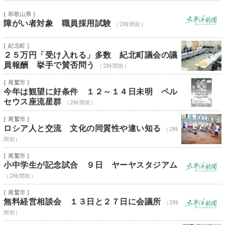
[ 和歌山県 ]
障がい者対象 職員採用試験
（2時間前）
[ 紀北町 ]
２５万円「受け入れる」多数 紀北町議会の議
員報酬 挙手で賛否問う
（2時間前）
[ 尾鷲市 ]
今年は観望に好条件 １２～１４日未明 ペル
セウス座流星群
（2時間前）
[ 尾鷲市 ]
ロシア人と交流 文化の同質性や違い知る
（2時
間前）
[ 尾鷲市 ]
小中学生が記念試合 ９日 ヤーヤスタジアム
（2時間前）
[ 尾鷲市 ]
無料経営相談会 １３日と２７日に会議所
（2時
間前）