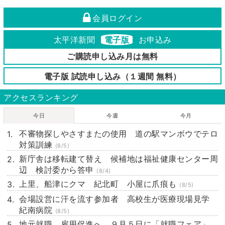
会員ログイン
太平洋新聞
電子版
お申込み
ご購読申し込み月は無料
電子版 試読申し込み（１週間 無料）
アクセスランキング
今日
今週
今月
不審物探しやさすまたの使用 道の駅マンボウでテロ
対策訓練
(8/5)
新庁舎は移転建て替え 候補地は福祉健康センター周
辺 検討委から答申
(8/4)
上里、船津にクマ 紀北町 小屋に爪痕も
(8/5)
会場設営に汗を流す参加者 高校生が医療現場見学
紀南病院
(8/5)
地元就職、雇用促進へ ９月５日に「就職フェア」