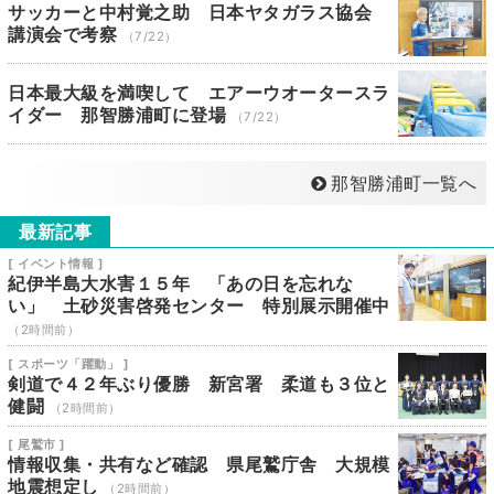
サッカーと中村覚之助 日本ヤタガラス協会
講演会で考察
（7/22）
日本最大級を満喫して エアーウオータースラ
イダー 那智勝浦町に登場
（7/22）
那智勝浦町一覧へ
最新記事
[ イベント情報 ]
紀伊半島大水害１５年 「あの日を忘れな
い」 土砂災害啓発センター 特別展示開催中
（2時間前）
[ スポーツ「躍動」 ]
剣道で４２年ぶり優勝 新宮署 柔道も３位と
健闘
（2時間前）
[ 尾鷲市 ]
情報収集・共有など確認 県尾鷲庁舎 大規模
地震想定し
（2時間前）