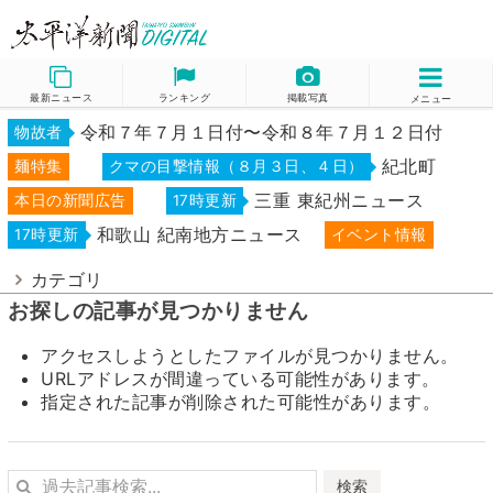
最新ニュース
ランキング
掲載写真
メニュー
令和７年７月１日付〜令和８年７月１２日付
物故者
紀北町
麺特集
クマの目撃情報（８月３日、４日）
三重 東紀州ニュース
本日の新聞広告
17時更新
和歌山 紀南地方ニュース
17時更新
イベント情報
カテゴリ
お探しの記事が見つかりません
アクセスしようとしたファイルが見つかりません。
URLアドレスが間違っている可能性があります。
指定された記事が削除された可能性があります。
検索