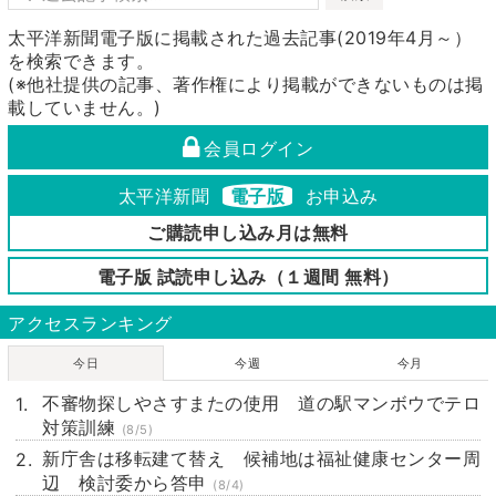
太平洋新聞電子版に掲載された過去記事(2019年4月～）
を検索できます。
(※他社提供の記事、著作権により掲載ができないものは掲
載していません。)
会員ログイン
太平洋新聞
電子版
お申込み
ご購読申し込み月は無料
電子版 試読申し込み（１週間 無料）
アクセスランキング
今日
今週
今月
不審物探しやさすまたの使用 道の駅マンボウでテロ
対策訓練
(8/5)
新庁舎は移転建て替え 候補地は福祉健康センター周
辺 検討委から答申
(8/4)