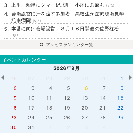
上里、船津にクマ 紀北町 小屋に爪痕も
(8/5)
会場設営に汗を流す参加者 高校生が医療現場見学
紀南病院
(8/5)
本番に向け会場設営 ８月１６日開催の佐野柱松
(8/5)
アクセスランキング一覧
イベントカレンダー
2026年8月
26
27
28
29
30
31
1
2
3
4
5
6
7
8
9
10
11
12
13
14
15
16
17
18
19
20
21
22
23
24
25
26
27
28
29
30
31
1
2
3
4
5