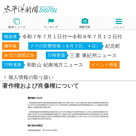
最新ニュース
ランキング
掲載写真
メニュー
令和７年７月１日付〜令和８年７月１２日付
物故者
紀北町
麺特集
クマの目撃情報（８月３日、４日）
三重 東紀州ニュース
本日の新聞広告
17時更新
和歌山 紀南地方ニュース
17時更新
イベント情報
個人情報の取り扱い
著作権および肖像権について