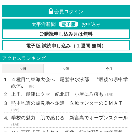
会員ログイン
太平洋新聞
電子版
お申込み
ご購読申し込み月は無料
電子版 試読申し込み（１週間 無料）
アクセスランキング
今日
今週
今月
４種目で東海大会へ 尾鷲中水泳部 〝最後の県中学
総体〟
(8/6)
上里、船津にクマ 紀北町 小屋に爪痕も
(8/5)
熊本地震の被災地へ派遣 医療センターのＤＭＡＴ
(8/6)
学校の魅力 肌で感じる 新宮高でオープンスクール
(8/6)