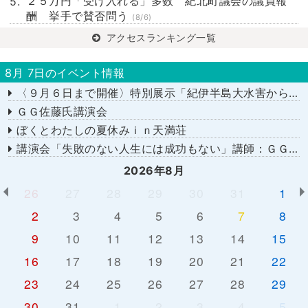
２５万円「受け入れる」多数 紀北町議会の議員報
酬 挙手で賛否問う
(8/6)
アクセスランキング一覧
8月 7日のイベント情報
〈９月６日まで開催〉特別展示「紀伊半島大水害から１５年－あの日を忘れない－」
ＧＧ佐藤氏講演会
ぼくとわたしの夏休みｉｎ天満荘
講演会「失敗のない人生には成功もない」講師：ＧＧ佐藤さん
2026年8月
26
27
28
29
30
31
1
2
3
4
5
6
7
8
9
10
11
12
13
14
15
16
17
18
19
20
21
22
23
24
25
26
27
28
29
30
31
1
2
3
4
5