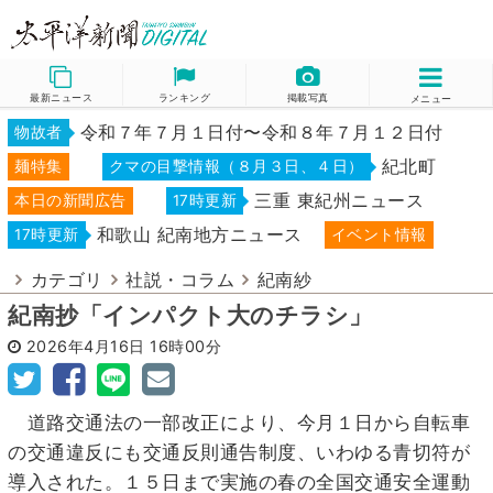
最新ニュース
ランキング
掲載写真
メニュー
令和７年７月１日付〜令和８年７月１２日付
物故者
紀北町
麺特集
クマの目撃情報（８月３日、４日）
三重 東紀州ニュース
本日の新聞広告
17時更新
和歌山 紀南地方ニュース
17時更新
イベント情報
カテゴリ
社説・コラム
紀南紗
紀南抄「インパクト大のチラシ」
2026年4月16日
16時00分
道路交通法の一部改正により、今月１日から自転車
の交通違反にも交通反則通告制度、いわゆる青切符が
導入された。１５日まで実施の春の全国交通安全運動