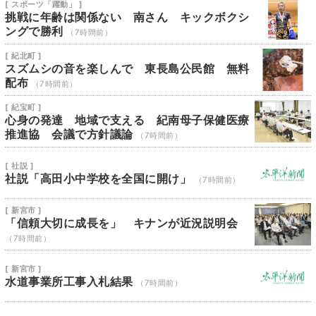
[ スポーツ「躍動」 ]
挑戦に年齢は関係ない 南さん キックボクシ
ングで勝利
（7時間前）
[ 紀北町 ]
スズムシの音を楽しんで 東長島公民館 無料
配布
（7時間前）
[ 紀宝町 ]
心身の発達 地域で支える 紀南母子保健医療
推進協 会議で方針議論
（7時間前）
[ 社説 ]
社説「高田小中学校を全国に開け」
（7時間前）
[ 新宮市 ]
「信頼大切に成長を」 キナンが近況説明会
（7時間前）
[ 新宮市 ]
水道事業所工事入札結果
（7時間前）