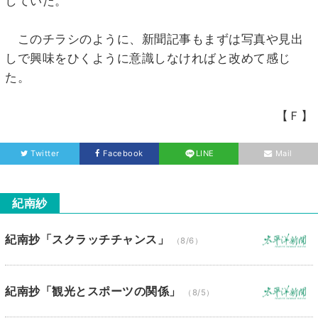
していた。
このチラシのように、新聞記事もまずは写真や見出
しで興味をひくように意識しなければと改めて感じ
た。
【Ｆ】
Twitter
Facebook
LINE
Mail
紀南紗
紀南抄「スクラッチチャンス」
（8/6）
紀南抄「観光とスポーツの関係」
（8/5）