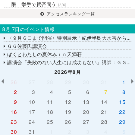
酬 挙手で賛否問う
(8/6)
アクセスランキング一覧
8月 7日のイベント情報
〈９月６日まで開催〉特別展示「紀伊半島大水害から１５年－あの日を忘れない－」
ＧＧ佐藤氏講演会
ぼくとわたしの夏休みｉｎ天満荘
講演会「失敗のない人生には成功もない」講師：ＧＧ佐藤さん
2026年8月
26
27
28
29
30
31
1
2
3
4
5
6
7
8
9
10
11
12
13
14
15
16
17
18
19
20
21
22
23
24
25
26
27
28
29
30
31
1
2
3
4
5