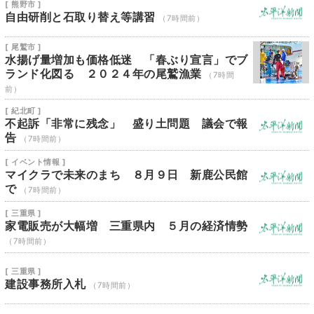
[ 熊野市 ]
自由研削と石取り替え等講習
（7時間前）
[ 尾鷲市 ]
水揚げ量増加も価格低迷 「春ぶり宣言」でブ
ランド化図る ２０２４年の尾鷲漁業
（7時間
前）
[ 紀北町 ]
不起訴「非常に残念」 盛り土問題 議会で報
告
（7時間前）
[ イベント情報 ]
マイクラで未来のまち ８月９日 新鹿公民館
で
（7時間前）
[ 三重県 ]
家電販売が大幅増 三重県内 ５月の経済情勢
（7時間前）
[ 三重県 ]
建設事務所入札
（7時間前）