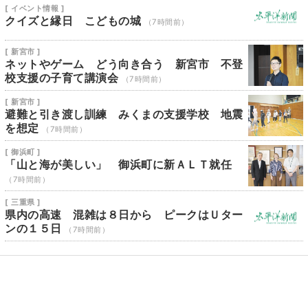
[ イベント情報 ]
クイズと縁日 こどもの城
（7時間前）
[ 新宮市 ]
ネットやゲーム どう向き合う 新宮市 不登
校支援の子育て講演会
（7時間前）
[ 新宮市 ]
避難と引き渡し訓練 みくまの支援学校 地震
を想定
（7時間前）
[ 御浜町 ]
「山と海が美しい」 御浜町に新ＡＬＴ就任
（7時間前）
[ 三重県 ]
県内の高速 混雑は８日から ピークはＵター
ンの１５日
（7時間前）