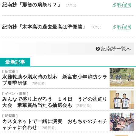
紀南抄「那智の扇祭り２」
（7/16）
紀南抄「木本高の過去最高は準優勝」
（7/15）
紀南紗一覧へ
最新記事
[ 新宮市 ]
水難救助や増水時の対応 新宮市少年消防クラ
ブ夏季研修
（7時間前）
[ イベント情報 ]
みんなで盛り上がろう １４日 うどの盆踊り
大会 豪華賞品当たる抽選会も
（7時間前）
[ 尾鷲市 ]
カスタネットで一緒に演奏 おもちゃのチャチ
ャチャに合わせ
（7時間前）