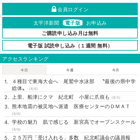
会員ログイン
太平洋新聞
電子版
お申込み
ご購読申し込み月は無料
電子版 試読申し込み（１週間 無料）
アクセスランキング
今日
今週
今月
４種目で東海大会へ 尾鷲中水泳部 〝最後の県中学
総体〟
(8/6)
上里、船津にクマ 紀北町 小屋に爪痕も
(8/5)
熊本地震の被災地へ派遣 医療センターのＤＭＡＴ
(8/6)
学校の魅力 肌で感じる 新宮高でオープンスクール
(8/6)
２５万円「受け入れる」多数 紀北町議会の議員報