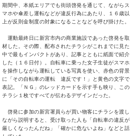
期間中、本紙エリアでも街頭啓発を通じて、ながらス
マホや傘差し運転などが違反行為にあたり、１６歳以
上が反則金制度の対象になることなどを呼び掛けた。
運動最終日に新宮市内の商業施設であった啓発を取
材した。その際、配布されたチラシがこれまでに見た
中で最もインパクトがあり、記事とともに紙面で紹介
した（１６日付）。自転車に乗った女子生徒がスマホ
を操作しながら運転している写真を使い、赤色の背景
に「その自転車の運転 違反です！」と黄色の文字で
表記。「ＮＧ」のレッドカードを示す手も映り、この
チラシ１枚ですべてが伝わるデザインだった。
啓発に参加の新宮署員らが買い物客にチラシを渡し
ながら説明すると、受け取った人も「自転車の違反が
厳しくなったんだね」「確かに危ないよね」などと話