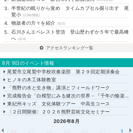
半世紀の眠りから覚め タイムカプセル掘り出す 尾
鷲小
(23時間前)
物故者の方々を紹介
(8/5)
石川さんエベレスト登頂 登山歴わずか５年で最高峰
へ
(8/4)
アクセスランキング一覧
8月 9日のイベント情報
尾鷲市立尾鷲中学校吹奏楽部 第２９回定期演奏会
ヒノキの木工体験教室
「熊野の水と生き物」講演とフィールドワーク
完成報告会「白模型にみる健次の世界－『千年の愉楽』『奇蹟』より－」
東紀州キッズ 文化体験ツアー 中高生コース
〈２日間開催〉２０２６熊野芸術文化セミナー
2026年8月
26
27
28
29
30
31
1