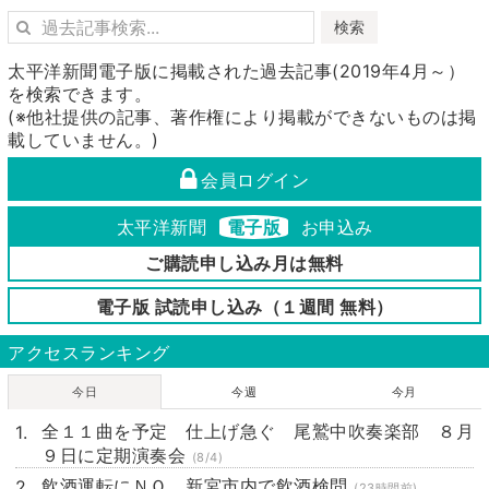
検索
太平洋新聞電子版に掲載された過去記事(2019年4月～）
を検索できます。
(※他社提供の記事、著作権により掲載ができないものは掲
載していません。)
会員ログイン
太平洋新聞
電子版
お申込み
ご購読申し込み月は無料
電子版 試読申し込み（１週間 無料）
アクセスランキング
今日
今週
今月
全１１曲を予定 仕上げ急ぐ 尾鷲中吹奏楽部 ８月
９日に定期演奏会
(8/4)
飲酒運転にＮＯ 新宮市内で飲酒検問
(23時間前)