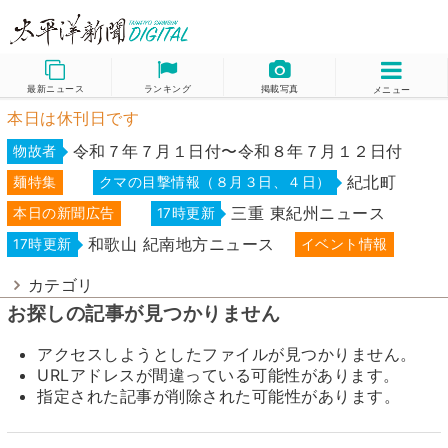
最新ニュース
ランキング
掲載写真
メニュー
本日は休刊日です
令和７年７月１日付〜令和８年７月１２日付
物故者
紀北町
麺特集
クマの目撃情報（８月３日、４日）
三重 東紀州ニュース
本日の新聞広告
17時更新
和歌山 紀南地方ニュース
17時更新
イベント情報
カテゴリ
お探しの記事が見つかりません
アクセスしようとしたファイルが見つかりません。
URLアドレスが間違っている可能性があります。
指定された記事が削除された可能性があります。