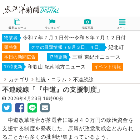
最新ニュース
ランキング
掲載写真
メニュー
令和７年７月１日付〜令和８年７月１２日付
物故者
紀北町
麺特集
クマの目撃情報（８月３日、４日）
三重 東紀州ニュース
本日の新聞広告
17時更新
和歌山 紀南地方ニュース
17時更新
イベント情報
カテゴリ
社説・コラム
不連続線
不連続線「『中道』の支援制度」
2026年4月23日
16時00分
中道改革連合が落選者に毎月４０万円の政治資金を
支援する制度を発表した。原資が政党助成金とみられ
ることから多くの批判が集まっているよう。