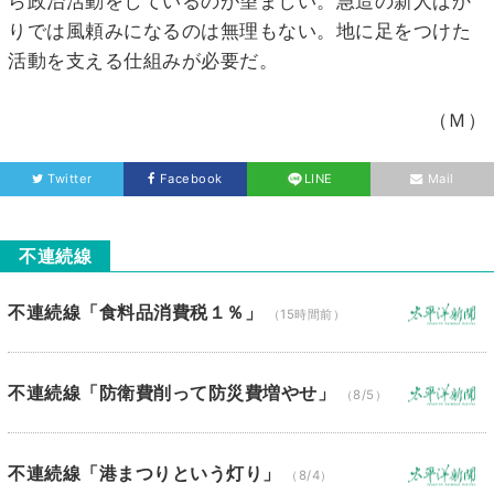
ら政治活動をしているのが望ましい。急造の新人ばか
りでは風頼みになるのは無理もない。地に足をつけた
活動を支える仕組みが必要だ。
（Ｍ）
Twitter
Facebook
LINE
Mail
不連続線
不連続線「食料品消費税１％」
（15時間前）
不連続線「防衛費削って防災費増やせ」
（8/5）
不連続線「港まつりという灯り」
（8/4）