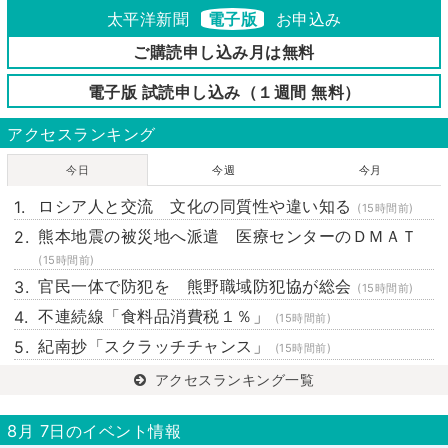
太平洋新聞
電子版
お申込み
ご購読申し込み月は無料
電子版 試読申し込み（１週間 無料）
アクセスランキング
今日
今週
今月
ロシア人と交流 文化の同質性や違い知る
(15時間前)
熊本地震の被災地へ派遣 医療センターのＤＭＡＴ
(15時間前)
官民一体で防犯を 熊野職域防犯協が総会
(15時間前)
不連続線「食料品消費税１％」
(15時間前)
紀南抄「スクラッチチャンス」
(15時間前)
アクセスランキング一覧
8月 7日のイベント情報