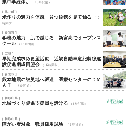
県中学総体〟
（15時間前）
[ 紀北町 ]
米作りの魅力を体感 育つ稲穂を見て触る
（15
時間前）
[ 新宮市 ]
学校の魅力 肌で感じる 新宮高でオープンス
クール
（15時間前）
[ 広域 ]
早期完成求め要望活動 近畿自動車道紀勢線建
設促進期成同盟会
（15時間前）
[ 新宮市 ]
熊本地震の被災地へ派遣 医療センターのＤＭ
ＡＴ
（15時間前）
[ 和歌山県 ]
地域づくり促進支援員を設ける
（15時間前）
[ 和歌山県 ]
障がい者対象 職員採用試験
（15時間前）