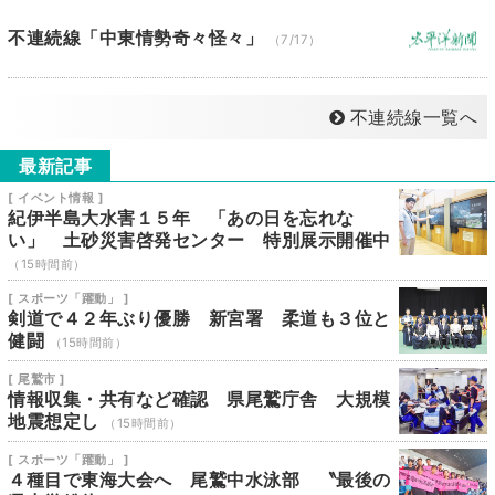
不連続線「中東情勢奇々怪々」
（7/17）
不連続線一覧へ
最新記事
[ イベント情報 ]
紀伊半島大水害１５年 「あの日を忘れな
い」 土砂災害啓発センター 特別展示開催中
（15時間前）
[ スポーツ「躍動」 ]
剣道で４２年ぶり優勝 新宮署 柔道も３位と
健闘
（15時間前）
[ 尾鷲市 ]
情報収集・共有など確認 県尾鷲庁舎 大規模
地震想定し
（15時間前）
[ スポーツ「躍動」 ]
４種目で東海大会へ 尾鷲中水泳部 〝最後の