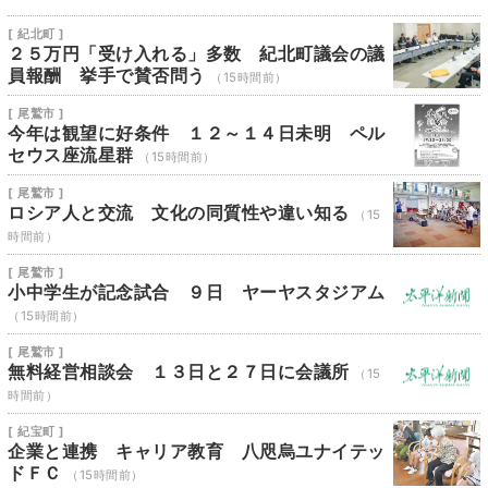
[ 紀北町 ]
２５万円「受け入れる」多数 紀北町議会の議
員報酬 挙手で賛否問う
（15時間前）
[ 尾鷲市 ]
今年は観望に好条件 １２～１４日未明 ペル
セウス座流星群
（15時間前）
[ 尾鷲市 ]
ロシア人と交流 文化の同質性や違い知る
（15
時間前）
[ 尾鷲市 ]
小中学生が記念試合 ９日 ヤーヤスタジアム
（15時間前）
[ 尾鷲市 ]
無料経営相談会 １３日と２７日に会議所
（15
時間前）
[ 紀宝町 ]
企業と連携 キャリア教育 八咫烏ユナイテッ
ドＦＣ
（15時間前）