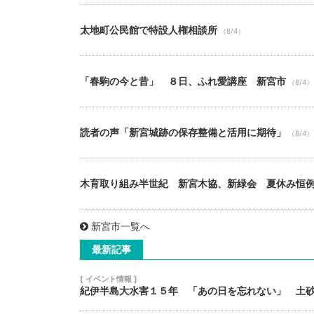
太地町公民館で特設人権相談所
（8/4）
「春駒の今と昔」 ８日、ふれ愛講座 新宮市
（8/4）
読者の声「新宮城跡の保存整備と活用に期待」
（8/4）
木育取り組み半世紀 新宮木協、新緑会 夏休み恒
新宮市一覧へ
最新記事
[ イベント情報 ]
紀伊半島大水害１５年 「あの日を忘れない」 土