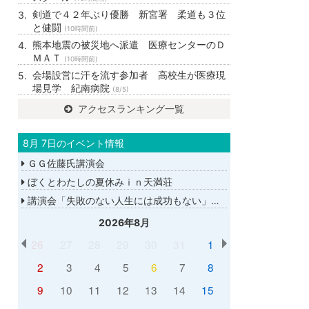
剣道で４２年ぶり優勝 新宮署 柔道も３位
と健闘
(10時間前)
熊本地震の被災地へ派遣 医療センターのＤ
ＭＡＴ
(10時間前)
会場設営に汗を流す参加者 高校生が医療現
場見学 紀南病院
(8/5)
アクセスランキング一覧
8月 7日のイベント情報
ＧＧ佐藤氏講演会
ぼくとわたしの夏休みｉｎ天満荘
講演会「失敗のない人生には成功もない」講師：ＧＧ佐藤さん
2026年8月
26
27
28
29
30
31
1
2
3
4
5
6
7
8
9
10
11
12
13
14
15