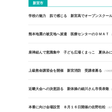
新宮市
学校の魅力 肌で感じる 新宮高でオープンスクー
熊本地震の被災地へ派遣 医療センターのＤＭＡＴ
（
座禅組んで意識集中 子ども広場くまっこ 夏休み
上級救命講習会を開催 新宮消防 受講者募る
（10時
近畿大会への決意語る 新体操の細川さん市長表敬
（
本番に向け会場設営 ８月１６日開催の佐野柱松
（8/