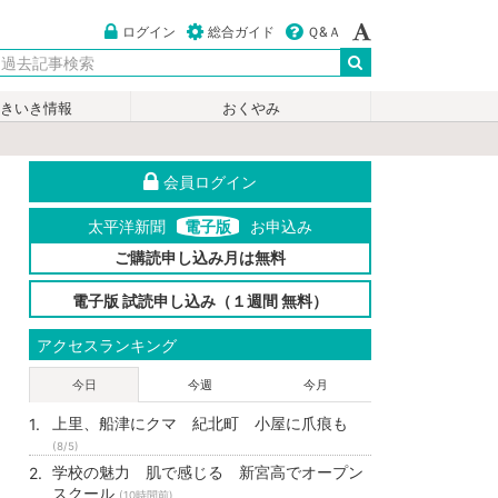
ログイン
総合ガイド
Ｑ&Ａ
いきいき情報
おくやみ
会員ログイン
太平洋新聞
電子版
お申込み
ご購読申し込み月は無料
電子版 試読申し込み（１週間 無料）
アクセスランキング
今日
今週
今月
上里、船津にクマ 紀北町 小屋に爪痕も
(8/5)
学校の魅力 肌で感じる 新宮高でオープン
スクール
(10時間前)