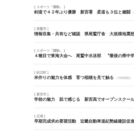
[ スポーツ「躍動」 ]
剣道で４２年ぶり優勝 新宮署 柔道も３位と健闘
（
[ 尾鷲市 ]
情報収集・共有など確認 県尾鷲庁舎 大規模地震
[ スポーツ「躍動」 ]
４種目で東海大会へ 尾鷲中水泳部 〝最後の県中
[ 紀北町 ]
米作りの魅力を体感 育つ稲穂を見て触る
（10時間前）
[ 新宮市 ]
学校の魅力 肌で感じる 新宮高でオープンスクー
[ 広域 ]
早期完成求め要望活動 近畿自動車道紀勢線建設促