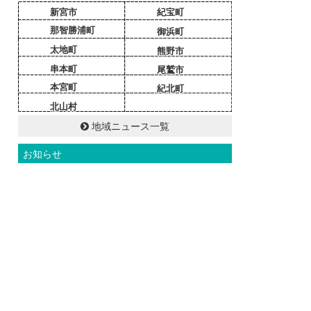
新宮市
紀宝町
那智勝浦町
御浜町
太地町
熊野市
串本町
尾鷲市
本宮町
紀北町
北山村
地域ニュース一覧
お知らせ