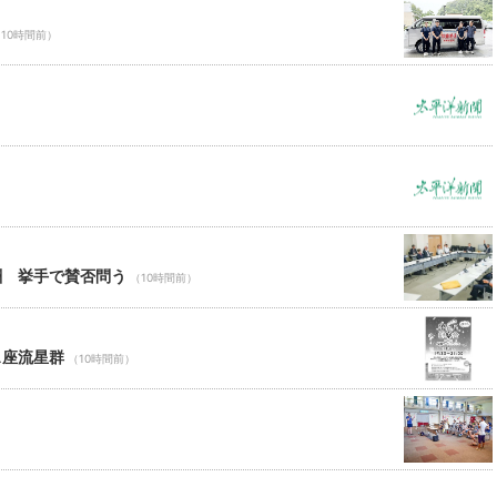
10時間前）
酬 挙手で賛否問う
（10時間前）
ス座流星群
（10時間前）