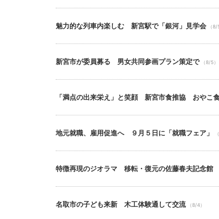
魅力的な列車内楽しむ 新宮駅で「銀河」見学会
（8/
新宮市が委員募る 男女共同参画プラン策定で
（8/5）
「満点の出来栄え」と笑顔 新宮市食推協 おやこ
地元就職、雇用促進へ ９月５日に「就職フェア」
（
特徴再現のジオラマ 移転・復元の佐藤春夫記念館
名取市の子ども来新 木工体験通して交流
（8/4）