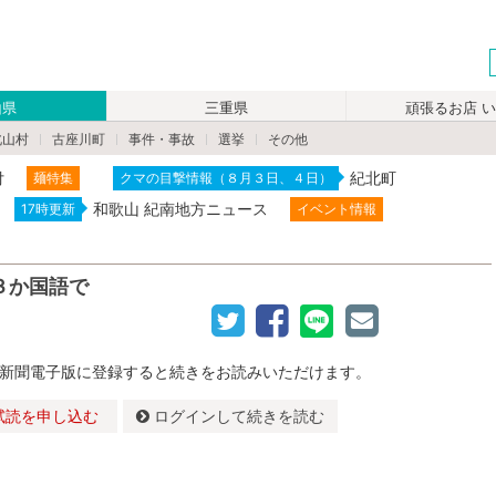
山県
三重県
頑張るお店 
北山村
古座川町
事件・事故
選挙
その他
付
紀北町
麺特集
クマの目撃情報（８月３日、４日）
和歌山 紀南地方ニュース
17時更新
イベント情報
３か国語で
新聞電子版に登録すると続きをお読みいただけます。
試読を申し込む
ログインして続きを読む