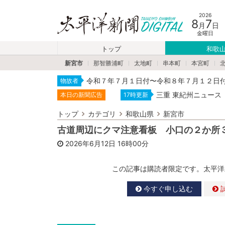
2026
8
7
月
日
金曜日
トップ
和歌
新宮市
那智勝浦町
太地町
串本町
本宮町
令和７年７月１日付〜令和８年７月１２日
物故者
三重 東紀州ニュース
本日の新聞広告
17時更新
トップ
カテゴリ
和歌山県
新宮市
古道周辺にクマ注意看板 小口の２か所
2026年6月12日
16時00分
この記事は購読者限定です。太平洋
今すぐ申し込む