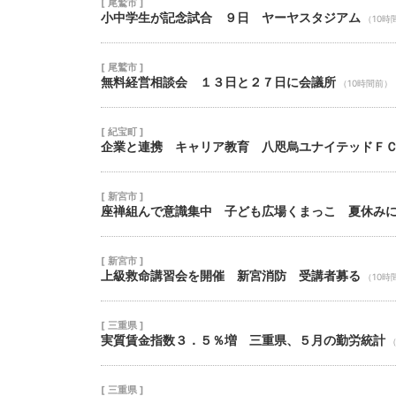
[ 尾鷲市 ]
小中学生が記念試合 ９日 ヤーヤスタジアム
（10時
[ 尾鷲市 ]
無料経営相談会 １３日と２７日に会議所
（10時間前）
[ 紀宝町 ]
企業と連携 キャリア教育 八咫烏ユナイテッドＦ
[ 新宮市 ]
座禅組んで意識集中 子ども広場くまっこ 夏休み
[ 新宮市 ]
上級救命講習会を開催 新宮消防 受講者募る
（10時
[ 三重県 ]
実質賃金指数３．５％増 三重県、５月の勤労統計
（
[ 三重県 ]