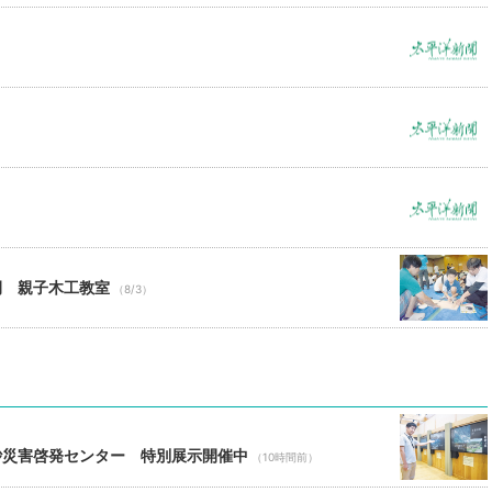
例 親子木工教室
（8/3）
砂災害啓発センター 特別展示開催中
（10時間前）