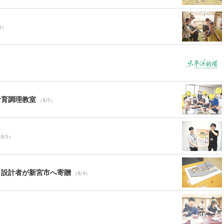
5）
食育調理教室
（8/5）
8/5）
 設計者が新宮市へ寄贈
（8/4）