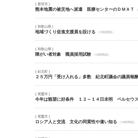
[ 新宮市 ]
熊本地震の被災地へ派遣 医療センターのＤＭＡＴ
（
[ 和歌山県 ]
地域づくり促進支援員を設ける
（10時間前）
[ 和歌山県 ]
障がい者対象 職員採用試験
（10時間前）
[ 紀北町 ]
２５万円「受け入れる」多数 紀北町議会の議員報
[ 尾鷲市 ]
今年は観望に好条件 １２～１４日未明 ペルセウ
[ 尾鷲市 ]
ロシア人と交流 文化の同質性や違い知る
（10時間前）