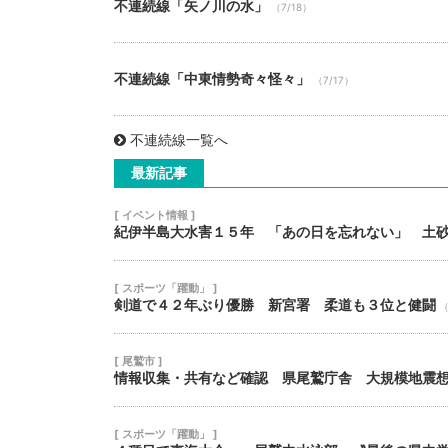
不連続線「矢ノ川の水」
（7/18）
不連続線「中東情勢奇々怪々」
（7/17）
不連続線一覧へ
最新記事
[ イベント情報 ]
紀伊半島大水害１５年 「あの日を忘れない」 土
[ スポーツ「躍動」 ]
剣道で４２年ぶり優勝 新宮署 柔道も３位と健闘
[ 尾鷲市 ]
情報収集・共有など確認 県尾鷲庁舎 大規模地震
[ スポーツ「躍動」 ]