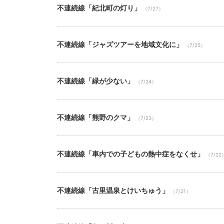
不連続線「紀北町の灯り」
（7/27）
不連続線「ジャズツアーを地域文化に」
（7/25）
不連続線「緑が少ない」
（7/24）
不連続線「熊野のクマ」
（7/23）
不連続線「車内での子どもの熱中症をなくせ」
（7/22
不連続線「古里温泉とけいちゅう」
（7/21）