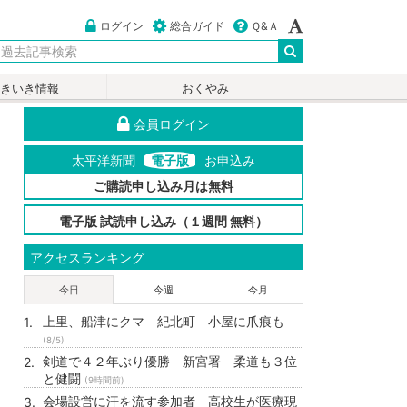
ログイン
総合ガイド
Ｑ&Ａ
いきいき情報
おくやみ
会員ログイン
太平洋新聞
電子版
お申込み
ご購読申し込み月は無料
電子版 試読申し込み（１週間 無料）
アクセスランキング
今日
今週
今月
上里、船津にクマ 紀北町 小屋に爪痕も
(8/5)
剣道で４２年ぶり優勝 新宮署 柔道も３位
と健闘
(9時間前)
会場設営に汗を流す参加者 高校生が医療現