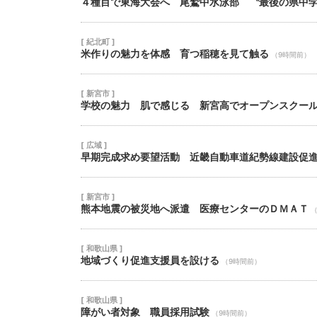
４種目で東海大会へ 尾鷲中水泳部 〝最後の県中
[ 紀北町 ]
米作りの魅力を体感 育つ稲穂を見て触る
（9時間前）
[ 新宮市 ]
学校の魅力 肌で感じる 新宮高でオープンスクー
[ 広域 ]
早期完成求め要望活動 近畿自動車道紀勢線建設促
[ 新宮市 ]
熊本地震の被災地へ派遣 医療センターのＤＭＡＴ
[ 和歌山県 ]
地域づくり促進支援員を設ける
（9時間前）
[ 和歌山県 ]
障がい者対象 職員採用試験
（9時間前）