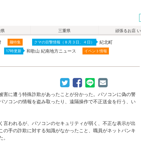
山県
三重県
頑張るお店 
付
紀北町
麺特集
クマの目撃情報（８月３日、４日）
和歌山 紀南地方ニュース
17時更新
イベント情報
被害に遭う特殊詐欺があったことが分かった。パソコンに偽の警
パソコンの情報を盗み取ったり、遠隔操作で不正送金を行う、い
く言われるが、パソコンのセキュリティが弱く、不正な表示が出
この手の詐欺に対する知識がなかったこと、職員がネットバンキ
た。