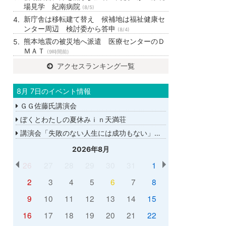
場見学 紀南病院
(8/5)
新庁舎は移転建て替え 候補地は福祉健康セ
ンター周辺 検討委から答申
(8/4)
熊本地震の被災地へ派遣 医療センターのＤ
ＭＡＴ
(9時間前)
アクセスランキング一覧
8月 7日のイベント情報
ＧＧ佐藤氏講演会
ぼくとわたしの夏休みｉｎ天満荘
講演会「失敗のない人生には成功もない」講師：ＧＧ佐藤さん
2026年8月
26
27
28
29
30
31
1
2
3
4
5
6
7
8
9
10
11
12
13
14
15
16
17
18
19
20
21
22