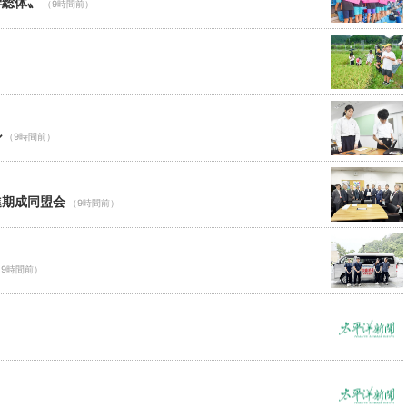
学総体〟
（9時間前）
ル
（9時間前）
進期成同盟会
（9時間前）
（9時間前）