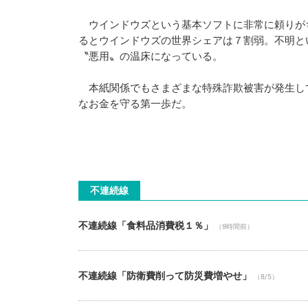
ウインドウズという基本ソフトに非常に頼りが
るとウインドウズの世界シェアは７割弱。不明と
〝悪用〟の温床になっている。
本紙関係でもさまざまな特殊詐欺被害が発生し
なお金を守る第一歩だ。
不連続線
不連続線「食料品消費税１％」
（9時間前）
不連続線「防衛費削って防災費増やせ」
（8/5）