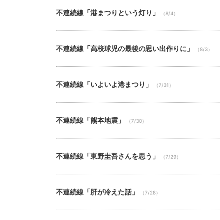
不連続線「港まつりという灯り」
（8/4）
不連続線「高校球児の最後の思い出作りに」
（8/3）
不連続線「いよいよ港まつり」
（7/31）
不連続線「熊本地震」
（7/30）
不連続線「東野圭吾さんを思う」
（7/29）
不連続線「肝が冷えた話」
（7/28）