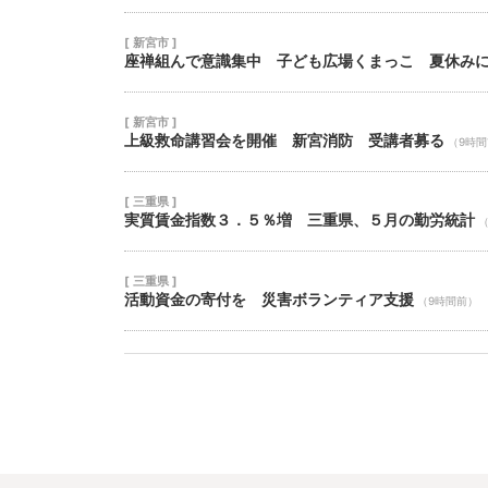
[ 新宮市 ]
座禅組んで意識集中 子ども広場くまっこ 夏休み
[ 新宮市 ]
上級救命講習会を開催 新宮消防 受講者募る
（9時
[ 三重県 ]
実質賃金指数３．５％増 三重県、５月の勤労統計
[ 三重県 ]
活動資金の寄付を 災害ボランティア支援
（9時間前）