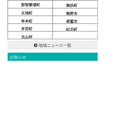
那智勝浦町
御浜町
太地町
熊野市
串本町
尾鷲市
本宮町
紀北町
北山村
地域ニュース一覧
お知らせ