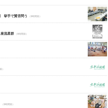
酬 挙手で賛否問う
（9時間前）
ス座流星群
（9時間前）
間前）
Ｃ
（9時間前）