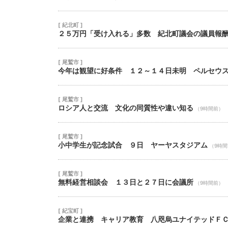
[ 紀北町 ]
２５万円「受け入れる」多数 紀北町議会の議員報
[ 尾鷲市 ]
今年は観望に好条件 １２～１４日未明 ペルセウ
[ 尾鷲市 ]
ロシア人と交流 文化の同質性や違い知る
（9時間前）
[ 尾鷲市 ]
小中学生が記念試合 ９日 ヤーヤスタジアム
（9時
[ 尾鷲市 ]
無料経営相談会 １３日と２７日に会議所
（9時間前）
[ 紀宝町 ]
企業と連携 キャリア教育 八咫烏ユナイテッドＦ