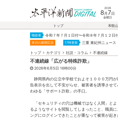
2026
8
7
月
日
金曜日
トップ
和歌
令和７年７月１日付〜令和８年７月１２日
物故者
三重 東紀州ニュース
本日の新聞広告
17時更新
トップ
カテゴリ
社説・コラム
不連続線
不連続線「広がる特殊詐欺」
2026年6月5日
16時00分
静岡県内の公立中学校でおよそ１０００万円が
告表示を出して不安がらせ、被害者を誘導させて
わゆる「サポート詐欺」の手口。
「セキュリティの穴は機械ではなく人間」とよ
るようなサイトを閲覧してしまったこと、職員に
ングにログインできたことが重なって被害が起き