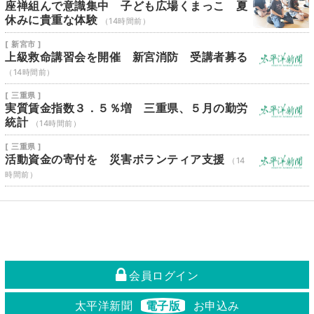
座禅組んで意識集中 子ども広場くまっこ 夏
休みに貴重な体験
（14時間前）
[ 新宮市 ]
上級救命講習会を開催 新宮消防 受講者募る
（14時間前）
[ 三重県 ]
実質賃金指数３．５％増 三重県、５月の勤労
統計
（14時間前）
[ 三重県 ]
活動資金の寄付を 災害ボランティア支援
（14
時間前）
会員ログイン
太平洋新聞
電子版
お申込み