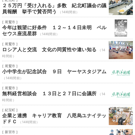
[ 紀北町 ]
２５万円「受け入れる」多数 紀北町議会の議
員報酬 挙手で賛否問う
（14時間前）
[ 尾鷲市 ]
今年は観望に好条件 １２～１４日未明 ペル
セウス座流星群
（14時間前）
[ 尾鷲市 ]
ロシア人と交流 文化の同質性や違い知る
（14
時間前）
[ 尾鷲市 ]
小中学生が記念試合 ９日 ヤーヤスタジアム
（14時間前）
[ 尾鷲市 ]
無料経営相談会 １３日と２７日に会議所
（14
時間前）
[ 紀宝町 ]
企業と連携 キャリア教育 八咫烏ユナイテッ
ドＦＣ
（14時間前）
[ 新宮市 ]