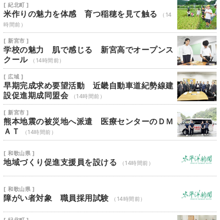
[ 紀北町 ]
米作りの魅力を体感 育つ稲穂を見て触る
（14
時間前）
[ 新宮市 ]
学校の魅力 肌で感じる 新宮高でオープンス
クール
（14時間前）
[ 広域 ]
早期完成求め要望活動 近畿自動車道紀勢線建
設促進期成同盟会
（14時間前）
[ 新宮市 ]
熊本地震の被災地へ派遣 医療センターのＤＭ
ＡＴ
（14時間前）
[ 和歌山県 ]
地域づくり促進支援員を設ける
（14時間前）
[ 和歌山県 ]
障がい者対象 職員採用試験
（14時間前）