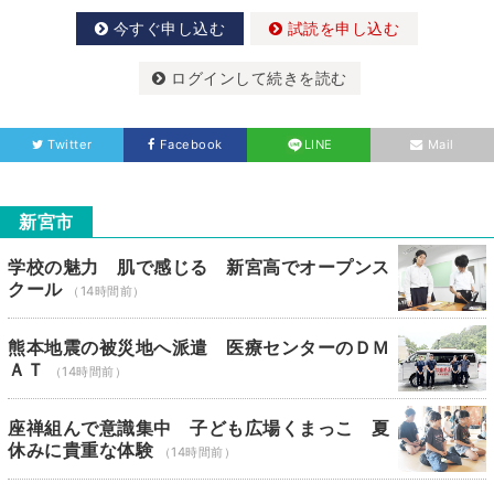
今すぐ申し込む
試読を申し込む
ログインして続きを読む
Twitter
Facebook
LINE
Mail
新宮市
学校の魅力 肌で感じる 新宮高でオープンス
クール
（14時間前）
熊本地震の被災地へ派遣 医療センターのＤＭ
ＡＴ
（14時間前）
座禅組んで意識集中 子ども広場くまっこ 夏
休みに貴重な体験
（14時間前）