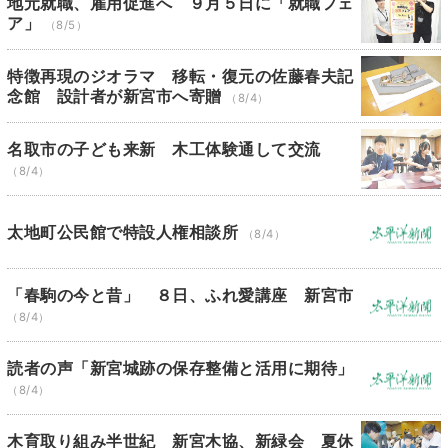
地元就職、雇用促進へ ９月５日に「就職フェ
ア」
（8/5）
特徴再現のジオラマ 移転・復元の佐藤春夫記
念館 設計者が新宮市へ寄贈
（8/4）
名取市の子ども来新 木工体験通して交流
（8/4）
太地町公民館で特設人権相談所
（8/4）
「春駒の今と昔」 ８日、ふれ愛講座 新宮市
（8/4）
読者の声「新宮城跡の保存整備と活用に期待」
（8/4）
木育取り組み半世紀 新宮木協、新緑会 夏休