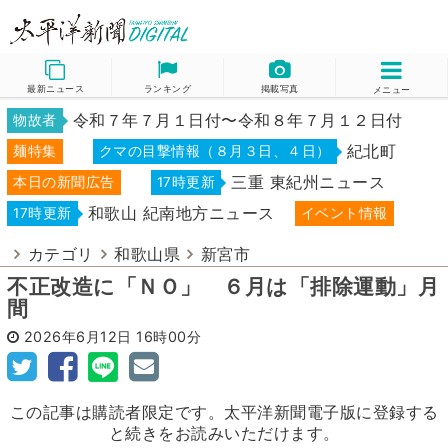
最新ニュース
ランキング
掲載写真
メニュー
令和７年７月１日付〜令和８年７月１２日付
物故者
紀北町
麺特集
クマの目撃情報（８月３日、４日）
三重 東紀州ニュース
本日の新聞広告
17時更新
和歌山 紀南地方ニュース
17時更新
イベント情報
カテゴリ
和歌山県
新宮市
不正改造に「ＮＯ」 ６月は「排除運動」月
間
2026年6月12日
16時00分
この記事は購読者限定です。太平洋新聞電子版に登録する
と続きをお読みいただけます。