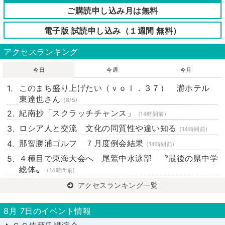
ご購読申し込み月は無料
電子版 試読申し込み（１週間 無料）
アクセスランキング
今日
今週
今月
このまち盛り上げたい（ｖｏｌ．３７） 瀞ホテル
東達也さん
(8/5)
紀南抄「スクラッチチャンス」
(14時間前)
ロシア人と交流 文化の同質性や違い知る
(14時間前)
那智勝浦ゴルフ ７月度例会結果
(14時間前)
４種目で東海大会へ 尾鷲中水泳部 〝最後の県中学
総体〟
(14時間前)
アクセスランキング一覧
8月 7日のイベント情報