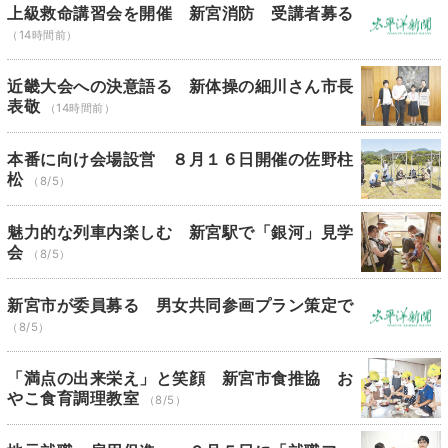
上級救命講習会を開催 新宮消防 受講者募る
（14時間前）
近畿大会への決意語る 新体操の細川さん市長
表敬
（14時間前）
本番に向け会場設営 ８月１６日開催の佐野柱
松
（8/5）
魅力的な列車内楽しむ 新宮駅で「銀河」見学
会
（8/5）
新宮市が委員募る 男女共同参画プラン策定で
（8/5）
「満点の出来栄え」と笑顔 新宮市食推協 お
やこ食育調理教室
（8/5）