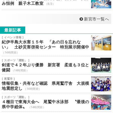
み恒例 親子木工教室
（8/3）
新宮市一覧へ
最新記事
[ イベント情報 ]
紀伊半島大水害１５年 「あの日を忘れな
い」 土砂災害啓発センター 特別展示開催中
（14時間前）
[ スポーツ「躍動」 ]
剣道で４２年ぶり優勝 新宮署 柔道も３位と
健闘
（14時間前）
[ 尾鷲市 ]
情報収集・共有など確認 県尾鷲庁舎 大規模
地震想定し
（14時間前）
[ スポーツ「躍動」 ]
４種目で東海大会へ 尾鷲中水泳部 〝最後の
県中学総体〟
（14時間前）