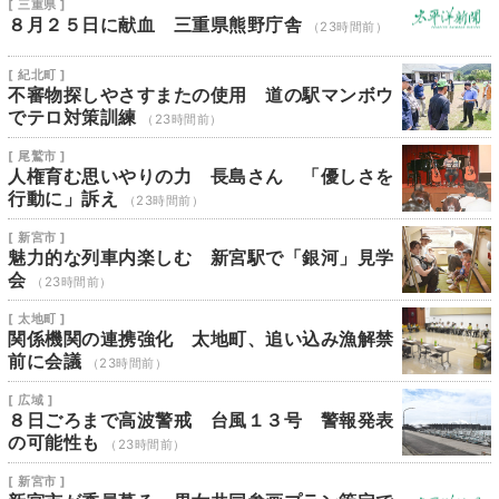
[ 三重県 ]
８月２５日に献血 三重県熊野庁舎
（23時間前）
[ 紀北町 ]
不審物探しやさすまたの使用 道の駅マンボウ
でテロ対策訓練
（23時間前）
[ 尾鷲市 ]
人権育む思いやりの力 長島さん 「優しさを
行動に」訴え
（23時間前）
[ 新宮市 ]
魅力的な列車内楽しむ 新宮駅で「銀河」見学
会
（23時間前）
[ 太地町 ]
関係機関の連携強化 太地町、追い込み漁解禁
前に会議
（23時間前）
[ 広域 ]
８日ごろまで高波警戒 台風１３号 警報発表
の可能性も
（23時間前）
[ 新宮市 ]