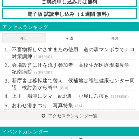
ご購読申し込み月は無料
電子版 試読申し込み（１週間 無料）
アクセスランキング
今日
今週
今月
不審物探しやさすまたの使用 道の駅マンボウでテロ
対策訓練
(23時間前)
会場設営に汗を流す参加者 高校生が医療現場見学
紀南病院
(23時間前)
新庁舎は移転建て替え 候補地は福祉健康センター周
辺 検討委から答申
(8/4)
上里、船津にクマ 紀北町 小屋に爪痕も
(23時間前)
おわせ港まつり 写真特集
(8/4)
アクセスランキング一覧
イベントカレンダー