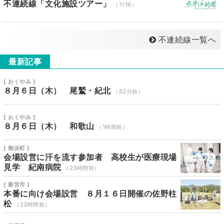
不連続線「文化施設ツアー」
（7/16）
不連続線一覧へ
最新記事
[ おくやみ ]
８月６日（木） 尾鷲・紀北
（52分前）
[ おくやみ ]
８月６日（木） 和歌山
（1時間前）
[ 御浜町 ]
会場設営に汗を流す参加者 高校生が医療現場
見学 紀南病院
（23時間前）
[ 新宮市 ]
本番に向け会場設営 ８月１６日開催の佐野柱
松
（23時間前）