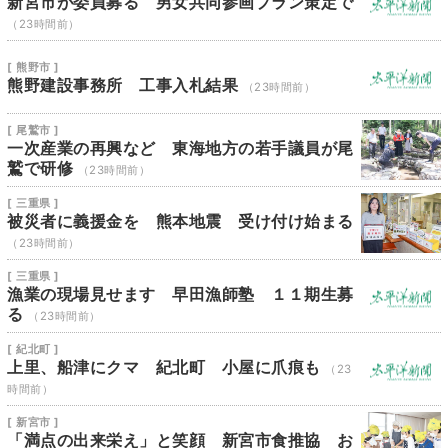
新宮市が委員募る 男女共同参画プラン策定で
（23時間前）
[ 熊野市 ]
熊野建設事務所 工事入札結果
（23時間前）
[ 尾鷲市 ]
一次産業の再興など 東海地方の若手議員が尾
鷲で研修
（23時間前）
[ 三重県 ]
被災者に義援金を 熊本地震 受け付け始まる
（23時間前）
[ 三重県 ]
漁業の現場見せます 早田漁師塾 １１期生募
る
（23時間前）
[ 紀北町 ]
上里、船津にクマ 紀北町 小屋に爪痕も
（23
時間前）
[ 新宮市 ]
「満点の出来栄え」と笑顔 新宮市食推協 お