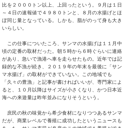
比を２０００トン以上、上回ったという。９月は１日
～４日の速報値で４９８０トンと、８月の水揚げとほ
ぼ同じ量となっている。しかも、脂がのって身も大き
いらしい。
この仕事についたころ、サンマの水揚げは１１月中
頃の定番の取材だった。朝５時から６時ぐらいに連絡
があり、急いで漁港へ車を走らせたもの。近年では記
録的な不漁が続き、２０１９年の年末を最後に「サン
マ水揚げ」の取材ができていない。この地域でも
「久々の豊漁」と記事が書ければいいが、専門家によ
ると、１０月以降はサイズが小さくなり、かつ日本近
海への来遊量は昨年並みになりそうという。
庶民の秋の味覚から希少食材になりつつあるサンマ
だが、商業レベルで養殖に成功したというニュースも