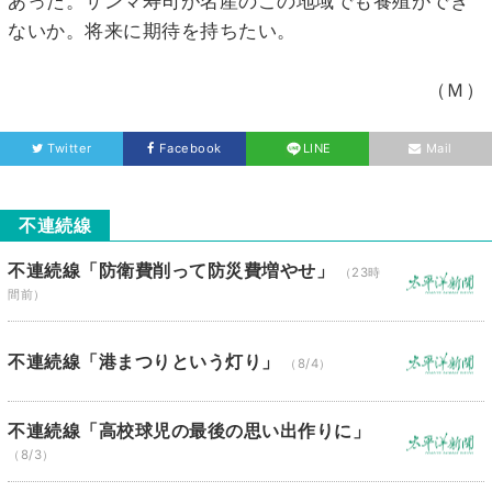
あった。サンマ寿司が名産のこの地域でも養殖ができ
ないか。将来に期待を持ちたい。
（Ｍ）
Twitter
Facebook
LINE
Mail
不連続線
不連続線「防衛費削って防災費増やせ」
（23時
間前）
不連続線「港まつりという灯り」
（8/4）
不連続線「高校球児の最後の思い出作りに」
（8/3）