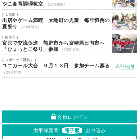
やこ食育調理教室
（23時間前）
[ 太地町 ]
出店やゲーム満喫 太地町の児童 毎年恒例の
夏祭り
（23時間前）
[ 熊野市 ]
官民で交流促進 熊野市から宮崎県日向市へ
「ひょっとこ祭り」参加
（23時間前）
[ スポーツ「躍動」 ]
ユニカール大会 ９月１３日 参加チーム募る
（23時間前）
会員ログイン
太平洋新聞
電子版
お申込み