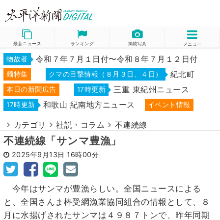
最新ニュース
ランキング
掲載写真
メニュー
令和７年７月１日付〜令和８年７月１２日付
物故者
紀北町
麺特集
クマの目撃情報（８月３日、４日）
三重 東紀州ニュース
本日の新聞広告
17時更新
和歌山 紀南地方ニュース
17時更新
イベント情報
カテゴリ
社説・コラム
不連続線
不連続線「サンマ豊漁」
2025年9月13日
16時00分
今年はサンマが豊漁らしい。全国ニュースによる
と、全国さんま棒受網漁業協同組合の情報として、８
月に水揚げされたサンマは４９８７トンで、昨年同期