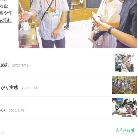
気企
24
25
26
27
賞や作
1
2
3
4
を読む
求め列
（2025/9/13）
ながり実感
（2025/9/13）
井小
（2025/9/13）
13）