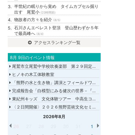
半世紀の眠りから覚め タイムカプセル掘り
出す 尾鷲小
(23時間前)
物故者の方々を紹介
(8/5)
石川さんエベレスト登頂 登山歴わずか５年
で最高峰へ
(8/4)
アクセスランキング一覧
8月 9日のイベント情報
尾鷲市立尾鷲中学校吹奏楽部 第２９回定期演奏会
ヒノキの木工体験教室
「熊野の水と生き物」講演とフィールドワーク
完成報告会「白模型にみる健次の世界－『千年の愉楽』『奇蹟』より－」
東紀州キッズ 文化体験ツアー 中高生コース
〈２日間開催〉２０２６熊野芸術文化セミナー
2026年8月
26
27
28
29
30
31
1