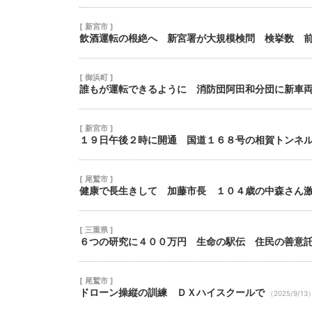
[ 新宮市 ]
飲酒運転の根絶へ 新宮署が大規模検問 検挙数 
[ 御浜町 ]
誰もが運転できるように 消防団阿田和分団に新車
[ 新宮市 ]
１９日午後２時に開通 国道１６８号の相賀トンネ
[ 尾鷲市 ]
健康で長生きして 加藤市長 １０４歳の中森さん
[ 三重県 ]
６つの研究に４００万円 生命の駅伝 住民の善意
[ 尾鷲市 ]
ドローン操縦の訓練 ＤＸハイスクールで
（2025/9/13