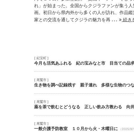
れ」が始まった。全国からクジラファンが集う人
21
22
23
画。初日から県内外から多くの人が訪れ、作品鑑
...
28
29
30
家との交流を通してクジラの魅力を再
続き
[ 紀宝町 ]
今月も活気あふれる 紀の宝みなと市 目当ての品
[ 尾鷲市 ]
生き物を調べ記録残す 親子連れ 多様な生物のつ
[ 尾鷲市 ]
薬を茶で飲むとどうなる 正しい飲み方教わる 向
[ 尾鷲市 ]
一般介護予防教室 １０月から火・木曜日に
（2025/9/