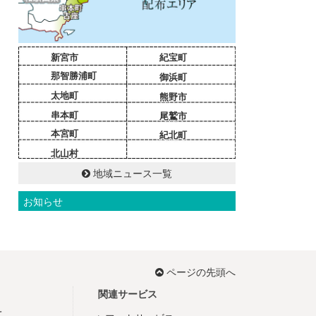
新宮市
紀宝町
那智勝浦町
御浜町
太地町
熊野市
串本町
尾鷲市
本宮町
紀北町
北山村
地域ニュース一覧
お知らせ
ページの先頭へ
関連サービス
て