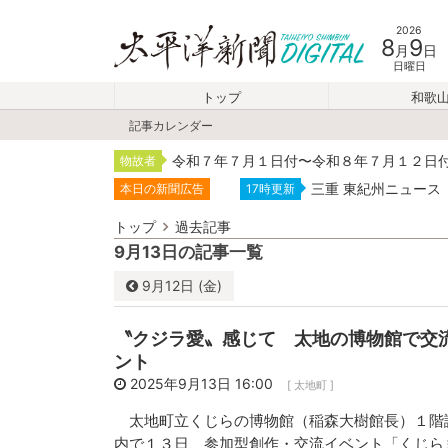
2026
8
9
月
日
日曜日
トップ
和歌
記事カレンダー
令和７年７月１日付〜令和８年７月１２日
物故者
三重 東紀州ニュース
本日の新聞広告
17時更新
トップ
過去記事
9月13日の記事一覧
9月
12日 (金)
9月
2025
〝クジラ愛〟感じて 太地の博物館で交
日
月
火
ント
31
1
2
2025年9月13日 16:00
[ 太地町 ]
7
8
9
太地町立くじらの博物館（稲森大樹館長）１階
内で１３日、参加型創作・交流イベント「くじら
14
15
16