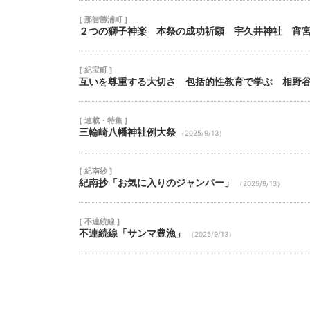
[ 那智勝浦町 ]
２つの獅子神楽 本祭の成功祈願 宇久井神社 宵
[ 紀宝町 ]
互いを尊重する大切さ 包括的性教育で学ぶ 相野
[ 連載・特集 ]
三輪崎八幡神社例大祭
（2025/9/13）
[ 紀南紗 ]
紀南抄「お気に入りのジャンパー」
（2025/9/13）
[ 不連続線 ]
不連続線「サンマ豊漁」
（2025/9/13）