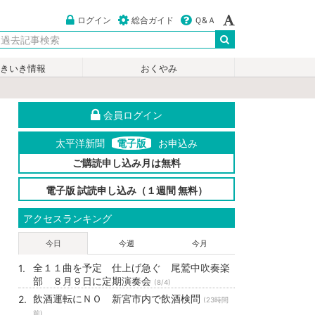
ログイン
総合ガイド
Ｑ&Ａ
いきいき情報
おくやみ
会員ログイン
太平洋新聞
電子版
お申込み
ご購読申し込み月は無料
電子版 試読申し込み（１週間 無料）
アクセスランキング
今日
今週
今月
全１１曲を予定 仕上げ急ぐ 尾鷲中吹奏楽
部 ８月９日に定期演奏会
(8/4)
飲酒運転にＮＯ 新宮市内で飲酒検問
(23時間
前)