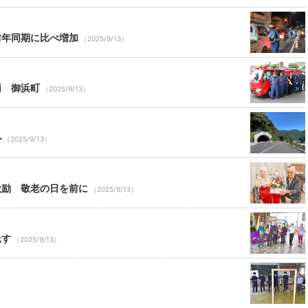
前年同期に比べ増加
（2025/9/13）
両 御浜町
（2025/9/13）
ル
（2025/9/13）
激励 敬老の日を前に
（2025/9/13）
託す
（2025/9/13）
）