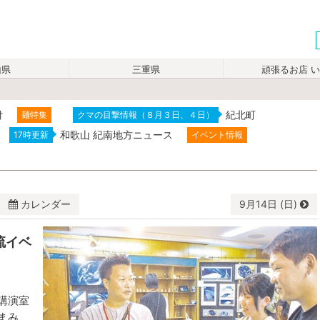
山県
三重県
頑張るお店 
付
紀北町
麺特集
クマの目撃情報（８月３日、４日）
和歌山 紀南地方ニュース
17時更新
イベント情報
カレンダー
9月
14日 (日)
流イベ
水
木
金
土
3
4
5
6
10
11
12
13
講演室
まみ
17
18
19
20