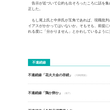
告示が近づいて公約も出そろったころに話を集
正した。
もし尾上氏と中井氏が互角であれば、現職批判
イアスがかかってはいないか。そもそも、前提に
れる度に「分かりません」とかわしているように
不連続線
不連続線「花火大会の存続」
（10時間前）
不連続線「鶏か卵か」
（8/7）