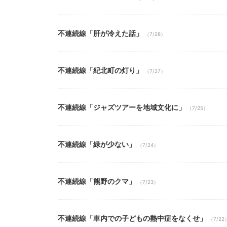
不連続線「肝が冷えた話」
（7/28）
不連続線「紀北町の灯り」
（7/27）
不連続線「ジャズツアーを地域文化に」
（7/25）
不連続線「緑が少ない」
（7/24）
不連続線「熊野のクマ」
（7/23）
不連続線「車内での子どもの熱中症をなくせ」
（7/22