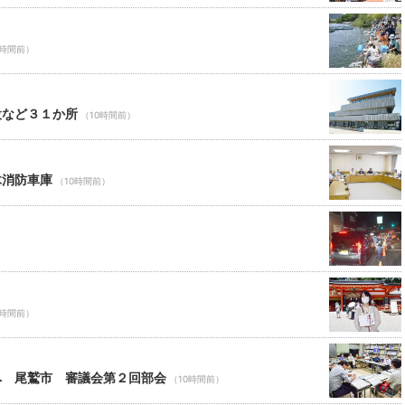
0時間前）
設など３１か所
（10時間前）
木消防車庫
（10時間前）
0時間前）
へ 尾鷲市 審議会第２回部会
（10時間前）