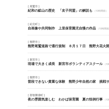
[ 尾鷲市 ]
紀和の鉱山の歴史 「友子同盟」の解説も
（10時間前）
[ 紀北町 ]
自画像や共同制作 上里保育園児自慢の作品
（10時間
[ 熊野市 ]
熊野尾鷲道路で通行規制 ８月１７日 熊野大花火
[ 新宮市 ]
現場で大きく成長 新宮市ボランティアスクール
（1
[ 熊野市 ]
普段できない貴重な体験 熊野少年自然の家 挑戦
[ 那智勝浦町 ]
夜の雰囲気楽しむ わかば保育園 夏の恒例行事
（1