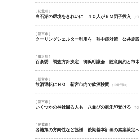
[ 紀北町 ]
白石湖の環境をきれいに ４０人がＥＭ団子投入
（1
[ 新宮市 ]
クーリングシェルター利用を 熱中症対策 公共施
[ 御浜町 ]
百条委 調査方針決定 御浜町議会 随意契約と市
[ 新宮市 ]
飲酒運転にＮＯ 新宮市内で飲酒検問
（10時間前）
[ 新宮市 ]
いくつかの神社回る人も 八並びの御朱印受ける
（1
[ 尾鷲市 ]
各施策の方向性など協議 後期基本計画の素案策定