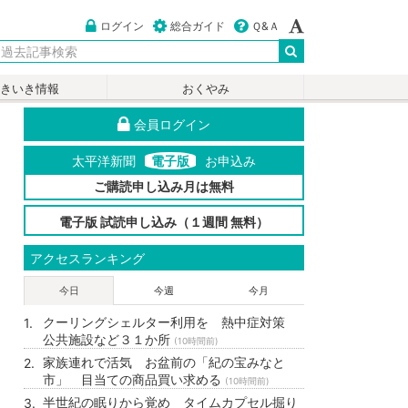
ログイン
総合ガイド
Ｑ&Ａ
いきいき情報
おくやみ
会員ログイン
太平洋新聞
電子版
お申込み
ご購読申し込み月は無料
電子版 試読申し込み（１週間 無料）
アクセスランキング
今日
今週
今月
クーリングシェルター利用を 熱中症対策
公共施設など３１か所
(10時間前)
家族連れで活気 お盆前の「紀の宝みなと
市」 目当ての商品買い求める
(10時間前)
半世紀の眠りから覚め タイムカプセル掘り