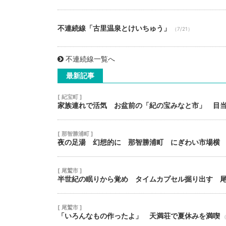
不連続線「古里温泉とけいちゅう」
（7/21）
不連続線一覧へ
最新記事
[ 紀宝町 ]
家族連れで活気 お盆前の「紀の宝みなと市」 目
[ 那智勝浦町 ]
夜の足湯 幻想的に 那智勝浦町 にぎわい市場横
[ 尾鷲市 ]
半世紀の眠りから覚め タイムカプセル掘り出す 
[ 尾鷲市 ]
「いろんなもの作ったよ」 天満荘で夏休みを満喫
（