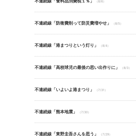
不連続線「食料品消費税１％」
（8/6）
不連続線「防衛費削って防災費増やせ」
（8/5）
不連続線「港まつりという灯り」
（8/4）
不連続線「高校球児の最後の思い出作りに」
（8/3）
不連続線「いよいよ港まつり」
（7/31）
不連続線「熊本地震」
（7/30）
不連続線「東野圭吾さんを思う」
（7/29）