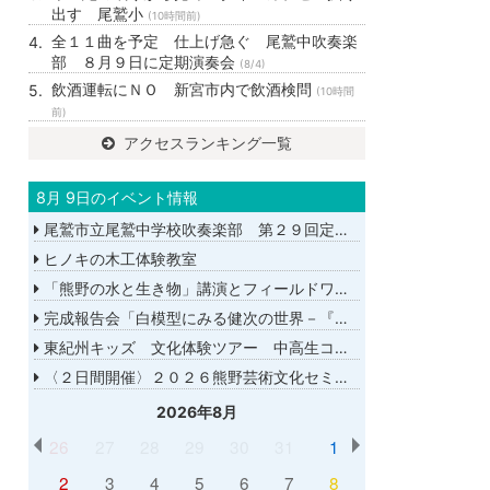
出す 尾鷲小
(10時間前)
全１１曲を予定 仕上げ急ぐ 尾鷲中吹奏楽
部 ８月９日に定期演奏会
(8/4)
飲酒運転にＮＯ 新宮市内で飲酒検問
(10時間
前)
アクセスランキング一覧
8月 9日のイベント情報
尾鷲市立尾鷲中学校吹奏楽部 第２９回定期演奏会
ヒノキの木工体験教室
「熊野の水と生き物」講演とフィールドワーク
完成報告会「白模型にみる健次の世界－『千年の愉楽』『奇蹟』より－」
東紀州キッズ 文化体験ツアー 中高生コース
〈２日間開催〉２０２６熊野芸術文化セミナー
2026年8月
26
27
28
29
30
31
1
2
3
4
5
6
7
8