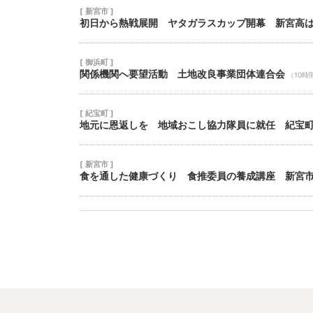
[ 新宮市 ]
初日から熱戦展開 ヤタガラスカップ開幕 新宮高
[ 御浜町 ]
関係機関へ要望活動 土地改良事業団体連合会
（10時
[ 紀宝町 ]
地元に恩返しを 地域おこし協力隊員に就任 紀宝
[ 新宮市 ]
食を通した健康づくり 食推委員の養成講座 新宮