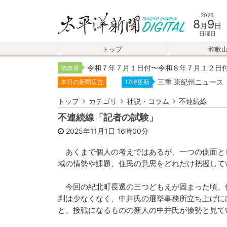
2026
8
9
月
日
日曜日
トップ
和歌
令和７年７月１日付〜令和８年７月１２日
物故者
三重 東紀州ニュース
本日の新聞広告
17時更新
トップ
カテゴリ
社説・コラム
不連続線
不連続線「記者の試験」
2025年11月1日
16時00分
あくまで個人の考えではあるが、一つの側面と
域の情勢や課題、住民の意思をどれだけ把握して
今回の紀北町長選の三つどもえが固まった頃、
判は少なくなく、中井氏の選挙事務所立ち上げに
と、接戦になるものの新人の中井氏が優勢と見て