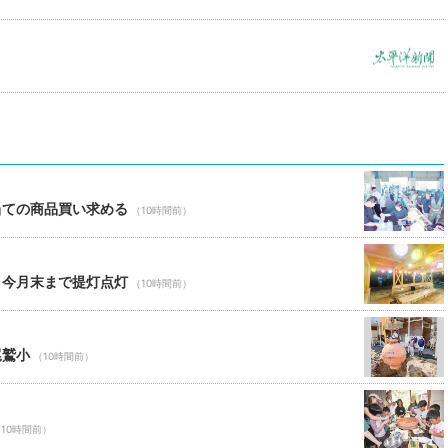
当ての商品買い求める
（10時間前）
 今月末まで提灯点灯
（10時間前）
尾鷲小
（10時間前）
10時間前）