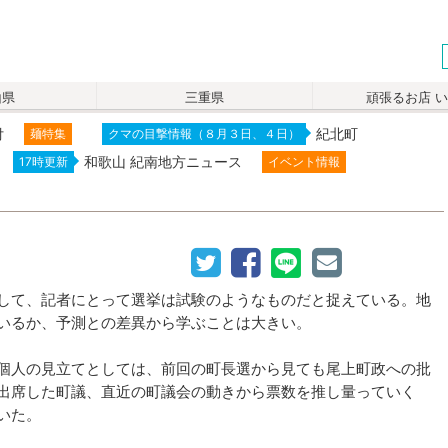
山県
三重県
頑張るお店 
付
紀北町
麺特集
クマの目撃情報（８月３日、４日）
和歌山 紀南地方ニュース
17時更新
イベント情報
して、記者にとって選挙は試験のようなものだと捉えている。地
いるか、予測との差異から学ぶことは大きい。
個人の見立てとしては、前回の町長選から見ても尾上町政への批
出席した町議、直近の町議会の動きから票数を推し量っていく
いた。