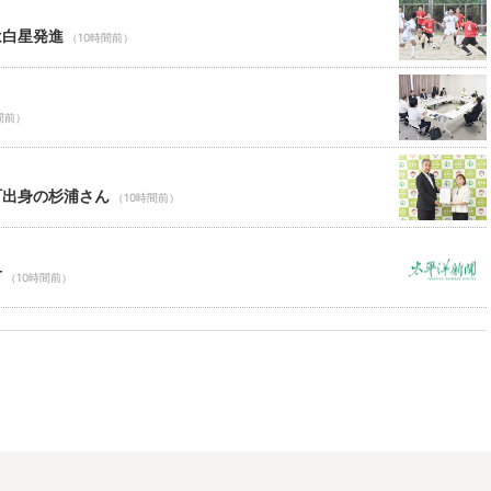
は白星発進
（10時間前）
間前）
町出身の杉浦さん
（10時間前）
市
（10時間前）