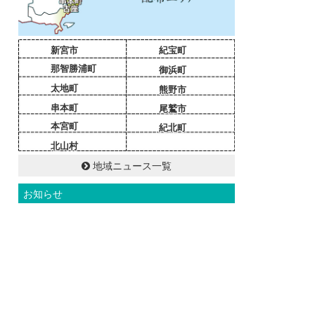
新宮市
紀宝町
那智勝浦町
御浜町
太地町
熊野市
串本町
尾鷲市
本宮町
紀北町
北山村
地域ニュース一覧
お知らせ