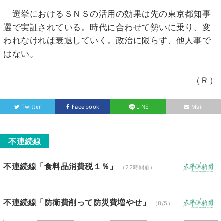
選挙におけるＳＮＳの活用の効果は先の東京都知事
選で実証されている。時代に合わせて勢いに乗り、変
われなければ衰退していく。政治に限らず、他人事で
はない。
（Ｒ）
Twitter
Facebook
LINE
Mail
不連続線
不連続線「食料品消費税１％」
（22時間前）
不連続線「防衛費削って防災費増やせ」
（8/5）