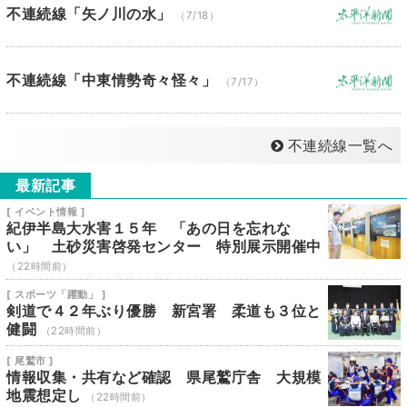
不連続線「矢ノ川の水」
（7/18）
不連続線「中東情勢奇々怪々」
（7/17）
不連続線一覧へ
最新記事
[ イベント情報 ]
紀伊半島大水害１５年 「あの日を忘れな
い」 土砂災害啓発センター 特別展示開催中
（22時間前）
[ スポーツ「躍動」 ]
剣道で４２年ぶり優勝 新宮署 柔道も３位と
健闘
（22時間前）
[ 尾鷲市 ]
情報収集・共有など確認 県尾鷲庁舎 大規模
地震想定し
（22時間前）