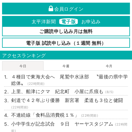
会員ログイン
太平洋新聞
電子版
お申込み
ご購読申し込み月は無料
電子版 試読申し込み（１週間 無料）
アクセスランキング
今日
今週
今月
４種目で東海大会へ 尾鷲中水泳部 〝最後の県中学
総体〟
(22時間前)
上里、船津にクマ 紀北町 小屋に爪痕も
(8/5)
剣道で４２年ぶり優勝 新宮署 柔道も３位と健闘
(22時間前)
不連続線「食料品消費税１％」
(22時間前)
小中学生が記念試合 ９日 ヤーヤスタジアム
(22時間
前)