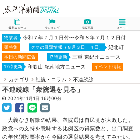
最新ニュース
ランキング
掲載写真
メニュー
令和７年７月１日付〜令和８年７月１２日付
物故者
紀北町
麺特集
クマの目撃情報（８月３日、４日）
三重 東紀州ニュース
本日の新聞広告
17時更新
和歌山 紀南地方ニュース
17時更新
イベント情報
カテゴリ
社説・コラム
不連続線
不連続線「衆院選を見る」
2024年11月1日
16時00分
大義なき解散の結果、衆院選は自民党が大敗した。
政党への支持を意味する比例区の得票数と、出口調査
の年代別投票率から今回の選挙結果を考えてみたい。