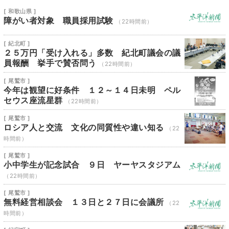
[ 和歌山県 ]
障がい者対象 職員採用試験
（22時間前）
[ 紀北町 ]
２５万円「受け入れる」多数 紀北町議会の議
員報酬 挙手で賛否問う
（22時間前）
[ 尾鷲市 ]
今年は観望に好条件 １２～１４日未明 ペル
セウス座流星群
（22時間前）
[ 尾鷲市 ]
ロシア人と交流 文化の同質性や違い知る
（22
時間前）
[ 尾鷲市 ]
小中学生が記念試合 ９日 ヤーヤスタジアム
（22時間前）
[ 尾鷲市 ]
無料経営相談会 １３日と２７日に会議所
（22
時間前）