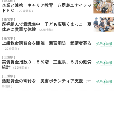
[ 紀宝町 ]
企業と連携 キャリア教育 八咫烏ユナイテッ
ドＦＣ
（22時間前）
[ 新宮市 ]
座禅組んで意識集中 子ども広場くまっこ 夏
休みに貴重な体験
（22時間前）
[ 新宮市 ]
上級救命講習会を開催 新宮消防 受講者募る
（22時間前）
[ 三重県 ]
実質賃金指数３．５％増 三重県、５月の勤労
統計
（22時間前）
[ 三重県 ]
活動資金の寄付を 災害ボランティア支援
（22
時間前）