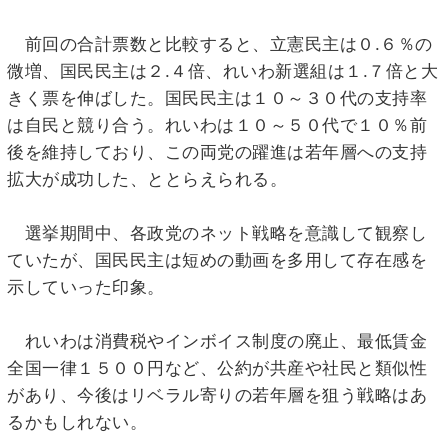
前回の合計票数と比較すると、立憲民主は０.６％の
微増、国民民主は２.４倍、れいわ新選組は１.７倍と大
きく票を伸ばした。国民民主は１０～３０代の支持率
は自民と競り合う。れいわは１０～５０代で１０％前
後を維持しており、この両党の躍進は若年層への支持
拡大が成功した、ととらえられる。
選挙期間中、各政党のネット戦略を意識して観察し
ていたが、国民民主は短めの動画を多用して存在感を
示していった印象。
れいわは消費税やインボイス制度の廃止、最低賃金
全国一律１５００円など、公約が共産や社民と類似性
があり、今後はリベラル寄りの若年層を狙う戦略はあ
るかもしれない。