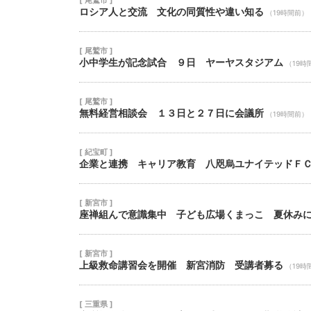
ロシア人と交流 文化の同質性や違い知る
（19時間前）
[ 尾鷲市 ]
小中学生が記念試合 ９日 ヤーヤスタジアム
（19時
[ 尾鷲市 ]
無料経営相談会 １３日と２７日に会議所
（19時間前）
[ 紀宝町 ]
企業と連携 キャリア教育 八咫烏ユナイテッドＦ
[ 新宮市 ]
座禅組んで意識集中 子ども広場くまっこ 夏休み
[ 新宮市 ]
上級救命講習会を開催 新宮消防 受講者募る
（19時
[ 三重県 ]