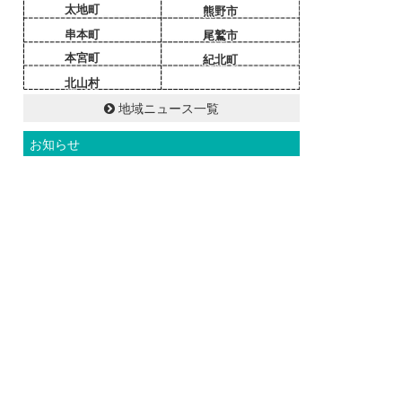
太地町
熊野市
串本町
尾鷲市
本宮町
紀北町
北山村
地域ニュース一覧
お知らせ