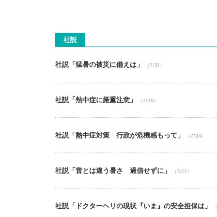
社説
社説「猛暑の被災に備えは」
（7/31）
社説「熱中症に厳重注意」
（7/25）
社説「熱中症対策 行政が危機感もって」
（7/24）
社説「昔とは違う暑さ 過信せずに」
（7/17）
社説「ドクターヘリの現状『いま』の安全担保は」
（