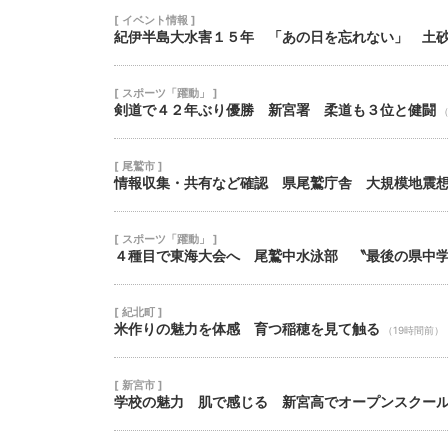
[ イベント情報 ]
紀伊半島大水害１５年 「あの日を忘れない」 土
[ スポーツ「躍動」 ]
剣道で４２年ぶり優勝 新宮署 柔道も３位と健闘
（
[ 尾鷲市 ]
情報収集・共有など確認 県尾鷲庁舎 大規模地震
[ スポーツ「躍動」 ]
４種目で東海大会へ 尾鷲中水泳部 〝最後の県中
[ 紀北町 ]
米作りの魅力を体感 育つ稲穂を見て触る
（19時間前）
[ 新宮市 ]
学校の魅力 肌で感じる 新宮高でオープンスクー