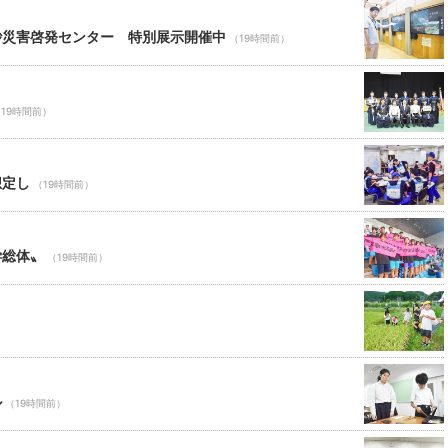
砂災害啓発センター 特別展示開催中
（19時間前）
19時間前）
想定し
（19時間前）
学総体〟
（19時間前）
ル
（19時間前）