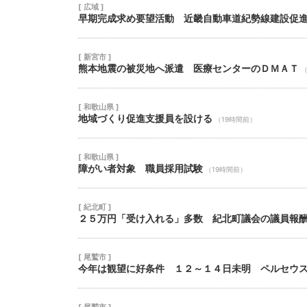
[ 広域 ]
早期完成求め要望活動 近畿自動車道紀勢線建設促
[ 新宮市 ]
熊本地震の被災地へ派遣 医療センターのＤＭＡＴ
（
[ 和歌山県 ]
地域づくり促進支援員を設ける
（19時間前）
[ 和歌山県 ]
障がい者対象 職員採用試験
（19時間前）
[ 紀北町 ]
２５万円「受け入れる」多数 紀北町議会の議員報
[ 尾鷲市 ]
今年は観望に好条件 １２～１４日未明 ペルセウ
[ 尾鷲市 ]