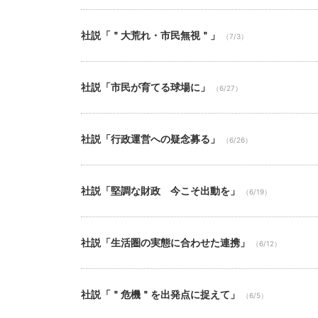
社説「＂大荒れ・市民無視＂」
（7/3）
社説「市民が育てる球場に」
（6/27）
社説「行政運営への疑念募る」
（6/26）
社説「堅調な財政 今こそ出動を」
（6/19）
社説「生活圏の実態に合わせた連携」
（6/12）
社説「＂危機＂を出発点に捉えて」
（6/5）