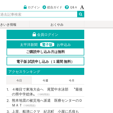
ログイン
総合ガイド
Ｑ&Ａ
いきいき情報
おくやみ
会員ログイン
太平洋新聞
電子版
お申込み
ご購読申し込み月は無料
電子版 試読申し込み（１週間 無料）
アクセスランキング
今日
今週
今月
４種目で東海大会へ 尾鷲中水泳部 〝最後
の県中学総体〟
(19時間前)
熊本地震の被災地へ派遣 医療センターのＤ
ＭＡＴ
(19時間前)
上里、船津にクマ 紀北町 小屋に爪痕も