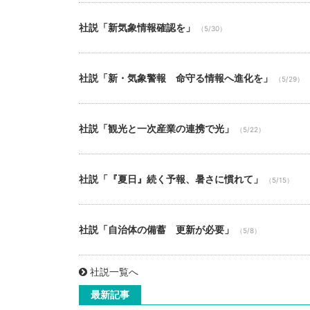
社説「新気象情報確認を」
（5/30）
社説「新・気象警報 命守る情報へ進化を」
（5/29）
社説「観光と一次産業の連携で光」
（5/22）
社説「『夏日』続く予報、暑さに慣れて」
（5/15）
社説「自治体の備蓄 更新が必要」
（5/8）
社説一覧へ
最新記事