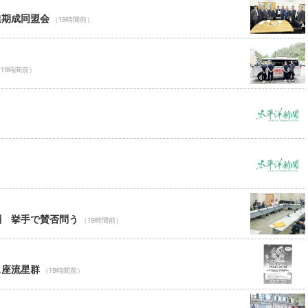
進期成同盟会
（19時間前）
19時間前）
酬 挙手で賛否問う
（19時間前）
ス座流星群
（19時間前）