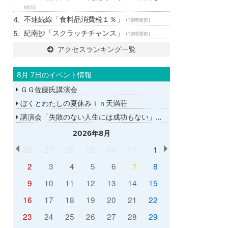
(8/5)
不連続線「食料品消費税１％」
(19時間前)
紀南抄「スクラッチチャンス」
(19時間前)
アクセスランキング一覧
8月 7日のイベント情報
ＧＧ佐藤氏講演会
ぼくとわたしの夏休みｉｎ天満荘
講演会「失敗のない人生には成功もない」講師：ＧＧ佐藤さん
2026年8月
26
27
28
29
30
31
1
2
3
4
5
6
7
8
9
10
11
12
13
14
15
16
17
18
19
20
21
22
23
24
25
26
27
28
29