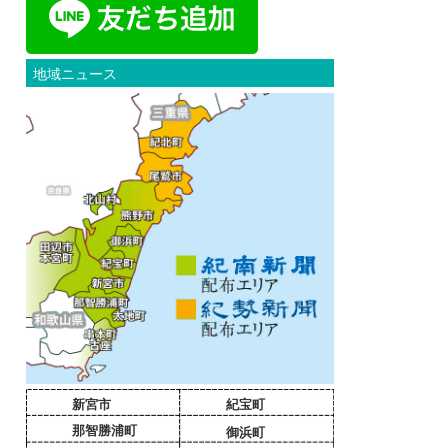
地域ニュース
新宮市
紀宝町
那智勝浦町
御浜町