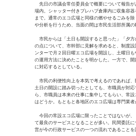
先日の市議会常任委員会で概要について報告が
場内。シャッター付きプレハブ倉庫内に収集容器
まで。通常のエコ広場と同様の燃やせるごみを除
や分析を行うため、当面の間は市民生活部所属の
市民からは「土日も開設すると思った」「夕方
の点について、市幹部に見解を求めると、制度設
ンターで月２回日曜エコ広場を開設し、土曜日も
の運用方法に決めたことを明かした。一方で、開
に対応するとしている。
市民の利便性向上を本気で考えるのであれば、
土日の開設に踏み切ったとしても、市職員が対応
ら、市職員は本来の仕事に集中してもらい、常設
はどうか。もともと各地区のエコ広場は専門業者
今回の常設エコ広場に限ったことではないが、
て最良のサービスとなることが多い。民間委託に
営が今の行政サービスの一つの流れであることを