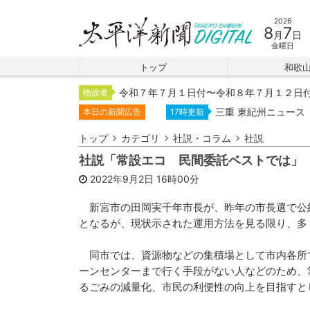
2026
8
7
月
日
金曜日
トップ
和歌
令和７年７月１日付〜令和８年７月１２日
物故者
三重 東紀州ニュース
本日の新聞広告
17時更新
トップ
カテゴリ
社説・コラム
社説
社説「常設エコ 民間委託ベストでは」
2022年9月2日
16時00分
新宮市の田岡実千年市長が、昨年の市長選で公
となるが、現状示された運用方法を見る限り、多
同市では、資源物などの集積場として市内各所
ーンセンターまで行く手段がない人などのため、
るごみの減量化、市民の利便性の向上を目指すと