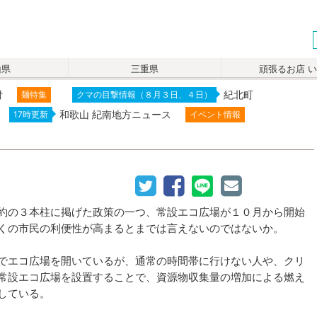
山県
三重県
頑張るお店 
付
紀北町
麺特集
クマの目撃情報（８月３日、４日）
和歌山 紀南地方ニュース
17時更新
イベント情報
約の３本柱に掲げた政策の一つ、常設エコ広場が１０月から開始
くの市民の利便性が高まるとまでは言えないのではないか。
でエコ広場を開いているが、通常の時間帯に行けない人や、クリ
常設エコ広場を設置することで、資源物収集量の増加による燃え
している。