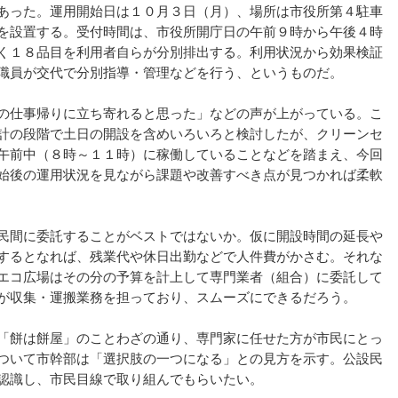
あった。運用開始日は１０月３日（月）、場所は市役所第４駐車
を設置する。受付時間は、市役所開庁日の午前９時から午後４時
く１８品目を利用者自らが分別排出する。利用状況から効果検証
職員が交代で分別指導・管理などを行う、というものだ。
の仕事帰りに立ち寄れると思った」などの声が上がっている。こ
計の段階で土日の開設を含めいろいろと検討したが、クリーンセ
午前中（８時～１１時）に稼働していることなどを踏まえ、今回
始後の運用状況を見ながら課題や改善すべき点が見つかれば柔軟
民間に委託することがベストではないか。仮に開設時間の延長や
するとなれば、残業代や休日出勤などで人件費がかさむ。それな
エコ広場はその分の予算を計上して専門業者（組合）に委託して
が収集・運搬業務を担っており、スムーズにできるだろう。
「餅は餅屋」のことわざの通り、専門家に任せた方が市民にとっ
ついて市幹部は「選択肢の一つになる」との見方を示す。公設民
認識し、市民目線で取り組んでもらいたい。