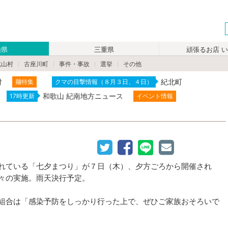
山県
三重県
頑張るお店 
北山村
古座川町
事件・事故
選挙
その他
付
紀北町
麺特集
クマの目撃情報（８月３日、４日）
和歌山 紀南地方ニュース
17時更新
イベント情報
れている「七夕まつり」が７日（木）、夕方ごろから開催され
々の実施。雨天決行予定。
組合は「感染予防をしっかり行った上で、ぜひご家族おそろいで