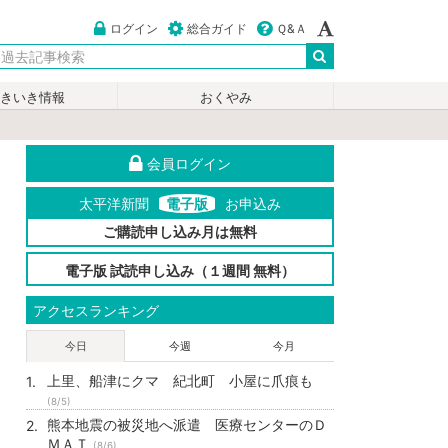
ログイン
総合ガイド
Ｑ&Ａ
いきいき情報
おくやみ
会員ログイン
太平洋新聞
電子版
お申込み
ご購読申し込み月は無料
電子版 試読申し込み（１週間 無料）
アクセスランキング
今日
今週
今月
上里、船津にクマ 紀北町 小屋に爪痕も
(8/5)
熊本地震の被災地へ派遣 医療センターのＤ
ＭＡＴ
(8/6)