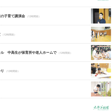
援の子育て講演会
（12時間前）
定
（12時間前）
ール 中高生が保育所や老人ホームで
（12時間前）
つり
（12時間前）