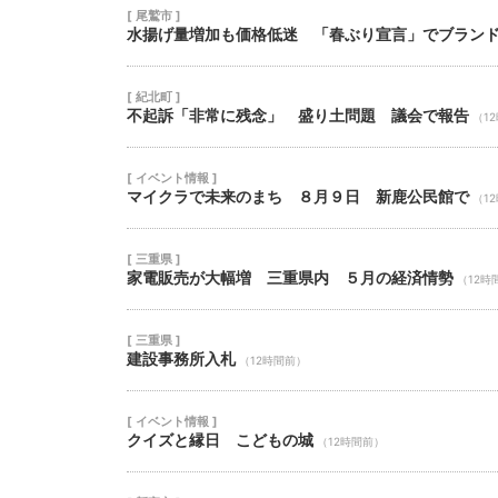
[ 尾鷲市 ]
水揚げ量増加も価格低迷 「春ぶり宣言」でブラン
[ 紀北町 ]
不起訴「非常に残念」 盛り土問題 議会で報告
（1
[ イベント情報 ]
マイクラで未来のまち ８月９日 新鹿公民館で
（1
[ 三重県 ]
家電販売が大幅増 三重県内 ５月の経済情勢
（12時
[ 三重県 ]
建設事務所入札
（12時間前）
[ イベント情報 ]
クイズと縁日 こどもの城
（12時間前）