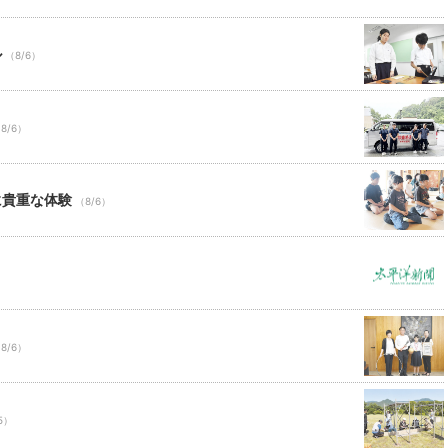
ル
（8/6）
8/6）
に貴重な体験
（8/6）
8/6）
5）