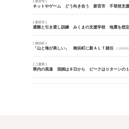
[ 新宮市 ]
ネットやゲーム どう向き合う 新宮市 不登校支
[ 新宮市 ]
避難と引き渡し訓練 みくまの支援学校 地震を想
[ 御浜町 ]
「山と海が美しい」 御浜町に新ＡＬＴ就任
（12時間
[ 三重県 ]
県内の高速 混雑は８日から ピークはＵターンの