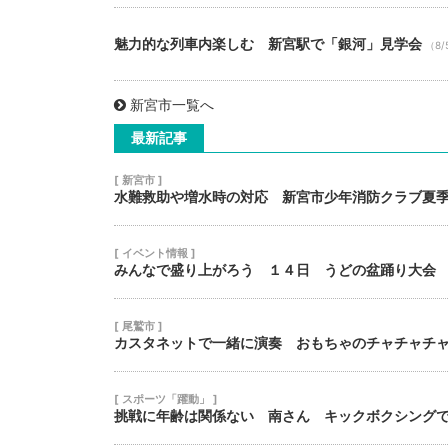
魅力的な列車内楽しむ 新宮駅で「銀河」見学会
（8/
新宮市一覧へ
最新記事
[ 新宮市 ]
水難救助や増水時の対応 新宮市少年消防クラブ夏
[ イベント情報 ]
みんなで盛り上がろう １４日 うどの盆踊り大会
[ 尾鷲市 ]
カスタネットで一緒に演奏 おもちゃのチャチャチ
[ スポーツ「躍動」 ]
挑戦に年齢は関係ない 南さん キックボクシング