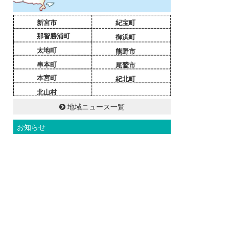
新宮市
紀宝町
那智勝浦町
御浜町
太地町
熊野市
串本町
尾鷲市
本宮町
紀北町
北山村
地域ニュース一覧
お知らせ