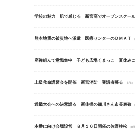
学校の魅力 肌で感じる 新宮高でオープンスクー
熊本地震の被災地へ派遣 医療センターのＤＭＡＴ
（
座禅組んで意識集中 子ども広場くまっこ 夏休み
上級救命講習会を開催 新宮消防 受講者募る
（8/6）
近畿大会への決意語る 新体操の細川さん市長表敬
（
本番に向け会場設営 ８月１６日開催の佐野柱松
（8/