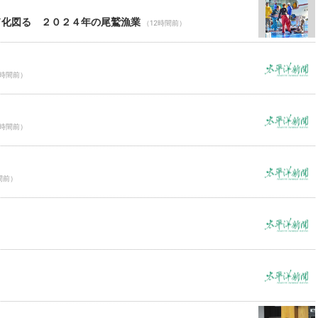
ド化図る ２０２４年の尾鷲漁業
（12時間前）
2時間前）
2時間前）
間前）