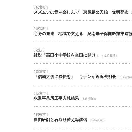
[ 紀北町 ]
スズムシの音を楽しんで 東長島公民館 無料配布
（
[ 紀宝町 ]
心身の発達 地域で支える 紀南母子保健医療推進
[ 社説 ]
社説「高田小中学校を全国に開け」
（12時間前）
[ 新宮市 ]
「信頼大切に成長を」 キナンが近況説明会
（12時間
[ 新宮市 ]
水道事業所工事入札結果
（12時間前）
[ 熊野市 ]
自由研削と石取り替え等講習
（12時間前）