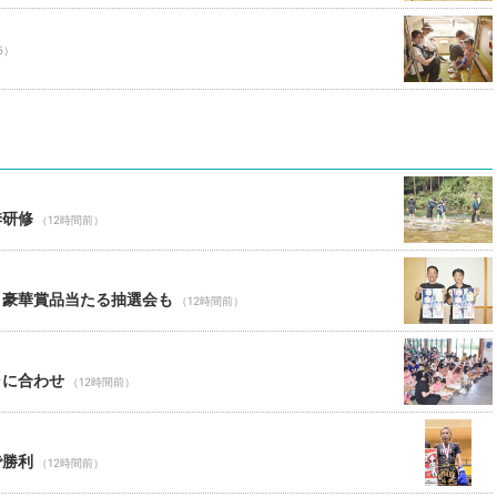
5）
季研修
（12時間前）
 豪華賞品当たる抽選会も
（12時間前）
ャに合わせ
（12時間前）
で勝利
（12時間前）