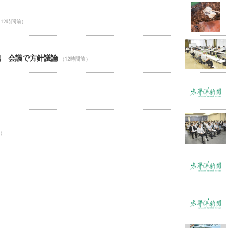
12時間前）
協 会議で方針議論
（12時間前）
前）