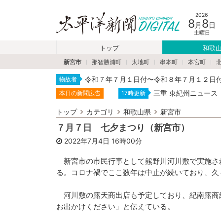
2026
8
8
月
日
土曜日
トップ
和歌
新宮市
那智勝浦町
太地町
串本町
本宮町
令和７年７月１日付〜令和８年７月１２日
物故者
三重 東紀州ニュース
本日の新聞広告
17時更新
トップ
カテゴリ
和歌山県
新宮市
７月７日 七夕まつり（新宮市）
2022年7月4日
16時00分
新宮市の市民行事として熊野川河川敷で実施さ
る。コロナ禍でここ数年は中止が続いており、久
河川敷の露天商出店も予定しており、紀南露商
お出かけください」と伝えている。