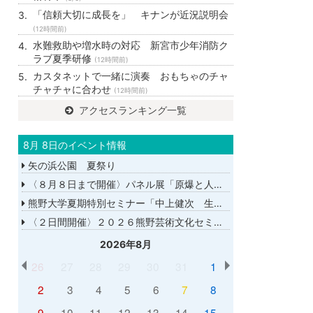
「信頼大切に成長を」 キナンが近況説明会
(12時間前)
水難救助や増水時の対応 新宮市少年消防ク
ラブ夏季研修
(12時間前)
カスタネットで一緒に演奏 おもちゃのチャ
チャチャに合わせ
(12時間前)
アクセスランキング一覧
8月 8日のイベント情報
矢の浜公園 夏祭り
〈８月８日まで開催〉パネル展「原爆と人間展」
熊野大学夏期特別セミナー「中上健次 生誕８０年－時代へのまなざし－」
〈２日間開催〉２０２６熊野芸術文化セミナー
2026年8月
26
27
28
29
30
31
1
2
3
4
5
6
7
8
9
10
11
12
13
14
15