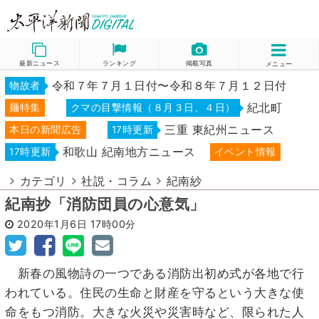
最新ニュース
ランキング
掲載写真
メニュー
令和７年７月１日付〜令和８年７月１２日付
物故者
紀北町
麺特集
クマの目撃情報（８月３日、４日）
三重 東紀州ニュース
本日の新聞広告
17時更新
和歌山 紀南地方ニュース
17時更新
イベント情報
カテゴリ
社説・コラム
紀南紗
紀南抄「消防団員の心意気」
2020年1月6日
17時00分
新春の風物詩の一つである消防出初め式が各地で行
われている。住民の生命と財産を守るという大きな使
命をもつ消防。大きな火災や災害時など、限られた人