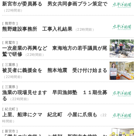
新宮市が委員募る 男女共同参画プラン策定で
（22時間前）
[ 熊野市 ]
熊野建設事務所 工事入札結果
（22時間前）
[ 尾鷲市 ]
一次産業の再興など 東海地方の若手議員が尾
鷲で研修
（22時間前）
[ 三重県 ]
被災者に義援金を 熊本地震 受け付け始まる
（22時間前）
[ 三重県 ]
漁業の現場見せます 早田漁師塾 １１期生募
る
（22時間前）
[ 紀北町 ]
上里、船津にクマ 紀北町 小屋に爪痕も
（22
時間前）
[ 新宮市 ]