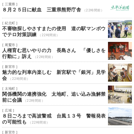
[ 三重県 ]
８月２５日に献血 三重県熊野庁舎
（22時間前）
[ 紀北町 ]
不審物探しやさすまたの使用 道の駅マンボウ
でテロ対策訓練
（22時間前）
[ 尾鷲市 ]
人権育む思いやりの力 長島さん 「優しさを
行動に」訴え
（22時間前）
[ 新宮市 ]
魅力的な列車内楽しむ 新宮駅で「銀河」見学
会
（22時間前）
[ 太地町 ]
関係機関の連携強化 太地町、追い込み漁解禁
前に会議
（22時間前）
[ 広域 ]
８日ごろまで高波警戒 台風１３号 警報発表
の可能性も
（22時間前）
[ 新宮市 ]