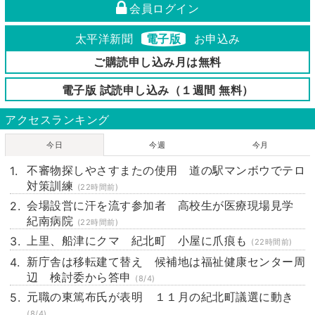
会員ログイン
太平洋新聞
電子版
お申込み
ご購読申し込み月は無料
電子版 試読申し込み（１週間 無料）
アクセスランキング
今日
今週
今月
不審物探しやさすまたの使用 道の駅マンボウでテロ
対策訓練
(22時間前)
会場設営に汗を流す参加者 高校生が医療現場見学
紀南病院
(22時間前)
上里、船津にクマ 紀北町 小屋に爪痕も
(22時間前)
新庁舎は移転建て替え 候補地は福祉健康センター周
辺 検討委から答申
(8/4)
元職の東篤布氏が表明 １１月の紀北町議選に動き
(8/4)