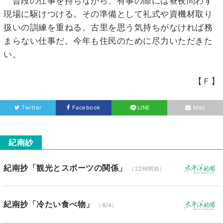
普段の仕事を持ちながら、有事の際には昼夜問わず
現場に駆けつける。その準備として礼式や資機材取り
扱いの訓練を重ねる。古里を思う気持ちがなければ務
まらない仕事だ。今年も住民のために尽力いただきた
い。
【Ｆ】
Twitter
Facebook
LINE
Mail
紀南紗
紀南抄「観光とスポーツの関係」
（22時間前）
紀南抄「冷たい食べ物」
（8/4）