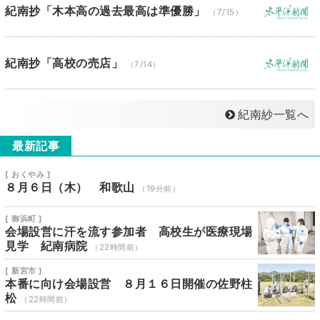
紀南抄「木本高の過去最高は準優勝」
（7/15）
紀南抄「高校の売店」
（7/14）
紀南紗一覧へ
最新記事
[ おくやみ ]
８月６日（木） 和歌山
（19分前）
[ 御浜町 ]
会場設営に汗を流す参加者 高校生が医療現場
見学 紀南病院
（22時間前）
[ 新宮市 ]
本番に向け会場設営 ８月１６日開催の佐野柱
松
（22時間前）