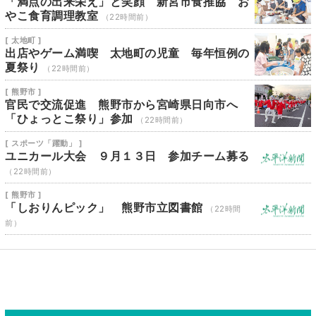
「満点の出来栄え」と笑顔 新宮市食推協 お
やこ食育調理教室
（22時間前）
[ 太地町 ]
出店やゲーム満喫 太地町の児童 毎年恒例の
夏祭り
（22時間前）
[ 熊野市 ]
官民で交流促進 熊野市から宮崎県日向市へ
「ひょっとこ祭り」参加
（22時間前）
[ スポーツ「躍動」 ]
ユニカール大会 ９月１３日 参加チーム募る
（22時間前）
[ 熊野市 ]
「しおりんピック」 熊野市立図書館
（22時間
前）