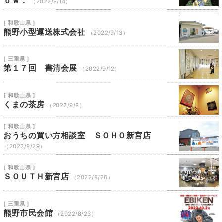
ｏｗ．
（2022/9/14）
[ 和歌山県 ]
熊野小型運送株式会社
（2022/9/13）
[ 三重県 ]
第１７回 書清会展
（2022/9/12）
[ 和歌山県 ]
くまの茶房
（2022/9/8）
[ 和歌山県 ]
おうちの買い方相談室 ＳＯＨＯ新宮店
（2022/8/29）
[ 和歌山県 ]
ＳＯＵＴＨ新宮店
（2022/8/26）
[ 三重県 ]
熊野市民会館
（2022/8/23）