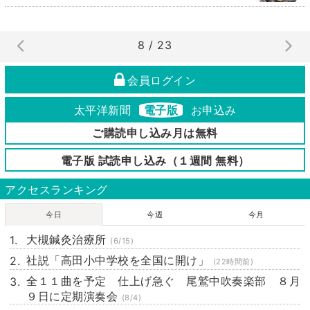
8 / 23
会員ログイン
太平洋新聞
電子版
お申込み
ご購読申し込み月は無料
電子版 試読申し込み（１週間 無料）
アクセスランキング
今日
今週
今月
大槻鍼灸治療所
(6/15)
社説「高田小中学校を全国に開け」
(22時間前)
全１１曲を予定 仕上げ急ぐ 尾鷲中吹奏楽部 ８月
９日に定期演奏会
(8/4)