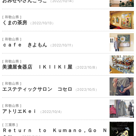
おみせやさんごっこ
（2022/10/14）
[ 和歌山県 ]
くまの茶房
（2022/10/13）
[ 和歌山県 ]
ｃａｆｅ きよもん
（2022/10/11）
[ 和歌山県 ]
美濃屋食器店 ＩＫＩＩＫＩ屋
（2022/10/8）
[ 和歌山県 ]
エステティックサロン コセロ
（2022/10/5）
[ 和歌山県 ]
アトリエＫｅｉ
（2022/10/4）
[ 三重県 ]
Ｒｅｔｕｒｎ ｔｏ Ｋｕｍａｎｏ，Ｇｏ Ｎ