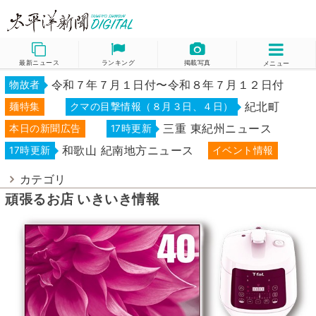
最新ニュース
ランキング
掲載写真
メニュー
令和７年７月１日付〜令和８年７月１２日付
物故者
紀北町
麺特集
クマの目撃情報（８月３日、４日）
三重 東紀州ニュース
本日の新聞広告
17時更新
和歌山 紀南地方ニュース
17時更新
イベント情報
カテゴリ
頑張るお店 いきいき情報