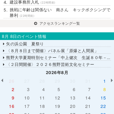
建設事務所入札
(22時間前)
挑戦に年齢は関係ない 南さん キックボクシングで
勝利
(22時間前)
アクセスランキング一覧
8月 8日のイベント情報
矢の浜公園 夏祭り
〈８月８日まで開催〉パネル展「原爆と人間展」
熊野大学夏期特別セミナー「中上健次 生誕８０年－時代へのまなざし－」
〈２日間開催〉２０２６熊野芸術文化セミナー
2026年8月
26
27
28
29
30
31
1
2
3
4
5
6
7
8
9
10
11
12
13
14
15
16
17
18
19
20
21
22