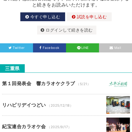
と続きをお読みいただけます。
今すぐ申し込む
試読を申し込む
ログインして続きを読む
Twitter
Facebook
LINE
Mail
三重県
第１回発表会 響カラオケクラブ
（5/21）
リハビリデイつどい
（2025/12/18）
紀宝連合カラオケ会
（2025/9/17）