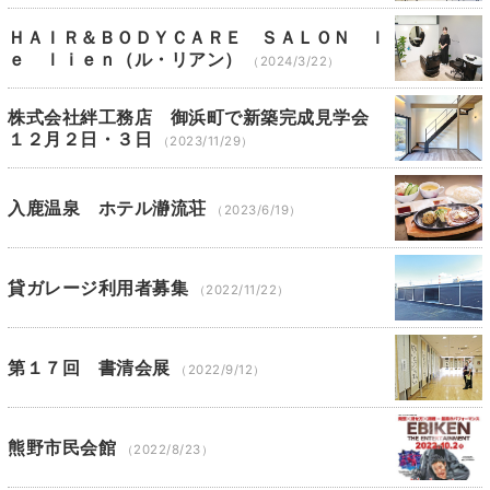
ＨＡＩＲ＆ＢＯＤＹＣＡＲＥ ＳＡＬＯＮ ｌ
ｅ ｌｉｅｎ（ル・リアン）
（2024/3/22）
株式会社絆工務店 御浜町で新築完成見学会
１２月２日・３日
（2023/11/29）
入鹿温泉 ホテル瀞流荘
（2023/6/19）
貸ガレージ利用者募集
（2022/11/22）
第１７回 書清会展
（2022/9/12）
熊野市民会館
（2022/8/23）