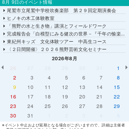
8月 9日のイベント情報
尾鷲市立尾鷲中学校吹奏楽部 第２９回定期演奏会
ヒノキの木工体験教室
「熊野の水と生き物」講演とフィールドワーク
完成報告会「白模型にみる健次の世界－『千年の愉楽』『奇蹟』より－」
東紀州キッズ 文化体験ツアー 中高生コース
〈２日間開催〉２０２６熊野芸術文化セミナー
2026年8月
26
27
28
29
30
31
1
2
3
4
5
6
7
8
9
10
11
12
13
14
15
16
17
18
19
20
21
22
23
24
25
26
27
28
29
30
31
1
2
3
4
5
※イベント中止および延期となる場合がございますので、詳細は主催者