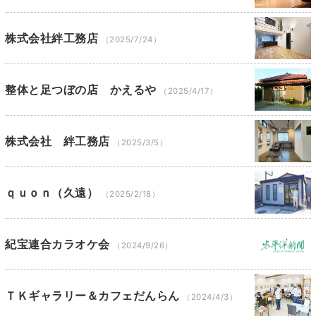
株式会社絆工務店
（2025/7/24）
整体と足つぼの店 かえるや
（2025/4/17）
株式会社 絆工務店
（2025/3/5）
ｑｕｏｎ（久遠）
（2025/2/18）
紀宝連合カラオケ会
（2024/9/26）
ＴＫギャラリー＆カフェだんらん
（2024/4/3）