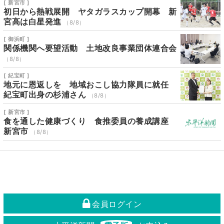
[ 新宮市 ]
初日から熱戦展開 ヤタガラスカップ開幕 新
宮高は白星発進
（8/8）
[ 御浜町 ]
関係機関へ要望活動 土地改良事業団体連合会
（8/8）
[ 紀宝町 ]
地元に恩返しを 地域おこし協力隊員に就任
紀宝町出身の杉浦さん
（8/8）
[ 新宮市 ]
食を通した健康づくり 食推委員の養成講座
新宮市
（8/8）
会員ログイン