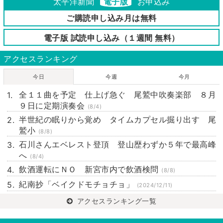
太平洋新聞
電子版
お申込み
ご購読申し込み月は無料
電子版 試読申し込み（１週間 無料）
アクセスランキング
今日
今週
今月
全１１曲を予定 仕上げ急ぐ 尾鷲中吹奏楽部 ８月
９日に定期演奏会
(8/4)
半世紀の眠りから覚め タイムカプセル掘り出す 尾
鷲小
(8/8)
石川さんエベレスト登頂 登山歴わずか５年で最高峰
へ
(8/4)
飲酒運転にＮＯ 新宮市内で飲酒検問
(8/8)
紀南抄「ベイクドモチョチョ」
(2024/12/11)
アクセスランキング一覧