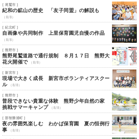
[ 尾鷲市 ]
紀和の鉱山の歴史 「友子同盟」の解説も
（8/8）
[ 紀北町 ]
自画像や共同制作 上里保育園児自慢の作品
（8/8）
[ 熊野市 ]
熊野尾鷲道路で通行規制 ８月１７日 熊野大
花火開催で
（8/8）
[ 新宮市 ]
現場で大きく成長 新宮市ボランティアスクー
ル
（8/8）
[ 熊野市 ]
普段できない貴重な体験 熊野少年自然の家
挑戦サマーキャンプ
（8/8）
[ 那智勝浦町 ]
夜の雰囲気楽しむ わかば保育園 夏の恒例行
事
（8/8）