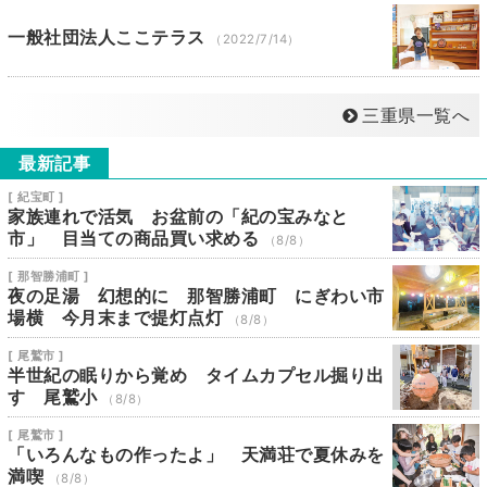
一般社団法人ここテラス
（2022/7/14）
三重県一覧へ
最新記事
[ 紀宝町 ]
家族連れで活気 お盆前の「紀の宝みなと
市」 目当ての商品買い求める
（8/8）
[ 那智勝浦町 ]
夜の足湯 幻想的に 那智勝浦町 にぎわい市
場横 今月末まで提灯点灯
（8/8）
[ 尾鷲市 ]
半世紀の眠りから覚め タイムカプセル掘り出
す 尾鷲小
（8/8）
[ 尾鷲市 ]
「いろんなもの作ったよ」 天満荘で夏休みを
満喫
（8/8）