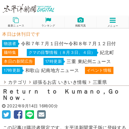
最新ニュース
ランキング
掲載写真
メニュー
本日は休刊日です
令和７年７月１日付〜令和８年７月１２日付
物故者
紀北町
麺特集
クマの目撃情報（８月３日、４日）
三重 東紀州ニュース
本日の新聞広告
17時更新
和歌山 紀南地方ニュース
17時更新
イベント情報
カテゴリ
頑張るお店 いきいき情報
三重県
Ｒｅｔｕｒｎ ｔｏ Ｋｕｍａｎｏ，Ｇｏ
Ｎｏｗ．
2022年9月14日
16時00分
この記事は購読者限定です。太平洋新聞電子版に登録する