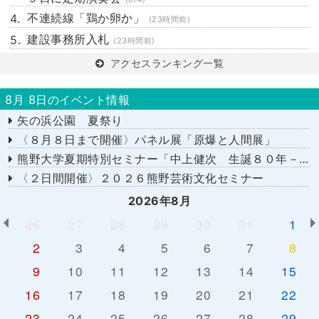
不連続線「鶏か卵か」
(23時間前)
建設事務所入札
(23時間前)
アクセスランキング一覧
8月 8日のイベント情報
矢の浜公園 夏祭り
〈８月８日まで開催〉パネル展「原爆と人間展」
熊野大学夏期特別セミナー「中上健次 生誕８０年－時代へのまなざし－」
〈２日間開催〉２０２６熊野芸術文化セミナー
2026年8月
26
27
28
29
30
31
1
2
3
4
5
6
7
8
9
10
11
12
13
14
15
16
17
18
19
20
21
22
23
24
25
26
27
28
29