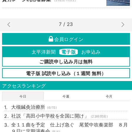
7 / 23
会員ログイン
太平洋新聞
電子版
お申込み
ご購読申し込み月は無料
電子版 試読申し込み（１週間 無料）
アクセスランキング
今日
今週
今月
大槻鍼灸治療所
(6/15)
社説「高田小中学校を全国に開け」
(23時間前)
全１１曲を予定 仕上げ急ぐ 尾鷲中吹奏楽部 ８月
９日に定期演奏会
(8/4)