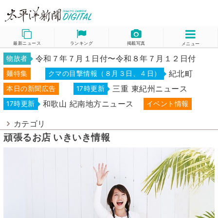
最新ニュース
ランキング
掲載写真
メニュー
令和７年７月１日付〜令和８年７月１２日付
物故者
紀北町
麺特集
クマの目撃情報（８月３日、４日）
三重 東紀州ニュース
本日の新聞広告
17時更新
和歌山 紀南地方ニュース
17時更新
イベント情報
カテゴリ
頑張るお店 いきいき情報