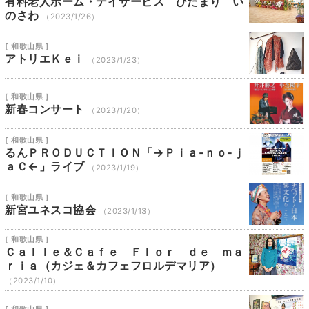
有料老人ホーム・デイサービス ひだまり い
のさわ
（2023/1/26）
[ 和歌山県 ]
アトリエＫｅｉ
（2023/1/23）
[ 和歌山県 ]
新春コンサート
（2023/1/20）
[ 和歌山県 ]
るんＰＲＯＤＵＣＴＩＯＮ「→Ｐｉａ‐ｎｏ‐ｊ
ａＣ←」ライブ
（2023/1/19）
[ 和歌山県 ]
新宮ユネスコ協会
（2023/1/13）
[ 和歌山県 ]
Ｃａｌｌｅ＆Ｃａｆｅ Ｆｌｏｒ ｄｅ ｍａ
ｒｉａ（カジェ＆カフェフロルデマリア）
（2023/1/10）
[ 和歌山県 ]