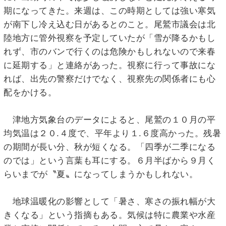
期になってきた。来週は、この時期としては強い寒気
が南下し冷え込む日があるとのこと。尾鷲市議会は北
陸地方に管外視察を予定していたが「雪が降るかもし
れず、市のバンで行くのは危険かもしれないので来春
に延期する」と連絡があった。視察に行って事故にな
れば、出先の警察だけでなく、視察先の関係者にも心
配をかける。
津地方気象台のデータによると、尾鷲の１０月の平
均気温は２０.４度で、平年より１.６度高かった。残暑
の期間が長い分、秋が短くなる。「四季が二季になる
のでは」という言葉も耳にする。６月半ばから９月く
らいまでが〝夏〟になってしまうかもしれない。
地球温暖化の影響として「暑さ、寒さの振れ幅が大
きくなる」という指摘もある。気候は特に農業や水産