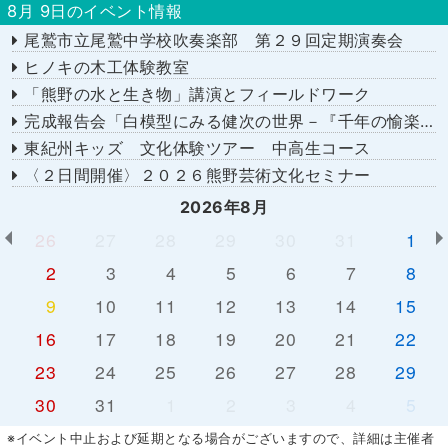
8月 9日のイベント情報
尾鷲市立尾鷲中学校吹奏楽部 第２９回定期演奏会
ヒノキの木工体験教室
「熊野の水と生き物」講演とフィールドワーク
完成報告会「白模型にみる健次の世界－『千年の愉楽』『奇蹟』より－」
東紀州キッズ 文化体験ツアー 中高生コース
〈２日間開催〉２０２６熊野芸術文化セミナー
2026年8月
26
27
28
29
30
31
1
2
3
4
5
6
7
8
9
10
11
12
13
14
15
16
17
18
19
20
21
22
23
24
25
26
27
28
29
30
31
1
2
3
4
5
※イベント中止および延期となる場合がございますので、詳細は主催者