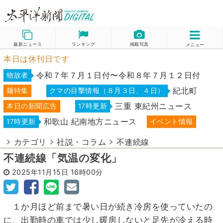
最新ニュース
ランキング
掲載写真
メニュー
本日は休刊日です
令和７年７月１日付〜令和８年７月１２日付
物故者
紀北町
麺特集
クマの目撃情報（８月３日、４日）
三重 東紀州ニュース
本日の新聞広告
17時更新
和歌山 紀南地方ニュース
17時更新
イベント情報
カテゴリ
社説・コラム
不連続線
不連続線「気温の変化」
2025年11月15日
16時00分
１か月ほど前まで暑い日が続き冷房を使っていたの
に、出勤時の車では少し暖房しないと足先が冷える時