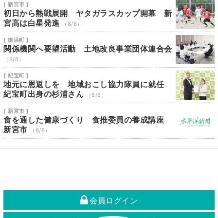
[ 新宮市 ]
初日から熱戦展開 ヤタガラスカップ開幕 新
宮高は白星発進
（8/8）
[ 御浜町 ]
関係機関へ要望活動 土地改良事業団体連合会
（8/8）
[ 紀宝町 ]
地元に恩返しを 地域おこし協力隊員に就任
紀宝町出身の杉浦さん
（8/8）
[ 新宮市 ]
食を通した健康づくり 食推委員の養成講座
新宮市
（8/8）
会員ログイン