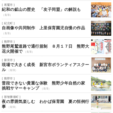
[ 尾鷲市 ]
紀和の鉱山の歴史 「友子同盟」の解説も
（8/8）
[ 紀北町 ]
自画像や共同制作 上里保育園児自慢の作品
（8/8）
[ 熊野市 ]
熊野尾鷲道路で通行規制 ８月１７日 熊野大
花火開催で
（8/8）
[ 新宮市 ]
現場で大きく成長 新宮市ボランティアスクー
ル
（8/8）
[ 熊野市 ]
普段できない貴重な体験 熊野少年自然の家
挑戦サマーキャンプ
（8/8）
[ 那智勝浦町 ]
夜の雰囲気楽しむ わかば保育園 夏の恒例行
事
（8/8）