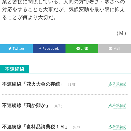
業と密接に関係している。人間の方で暑さ・寒さへの
対応をすることも大事だが、気候変動を最小限に抑え
ることが何より大切だ。
（Ｍ）
Twitter
Facebook
LINE
Mail
不連続線
不連続線「花火大会の存続」
（8/8）
不連続線「鶏か卵か」
（8/7）
不連続線「食料品消費税１％」
（8/6）