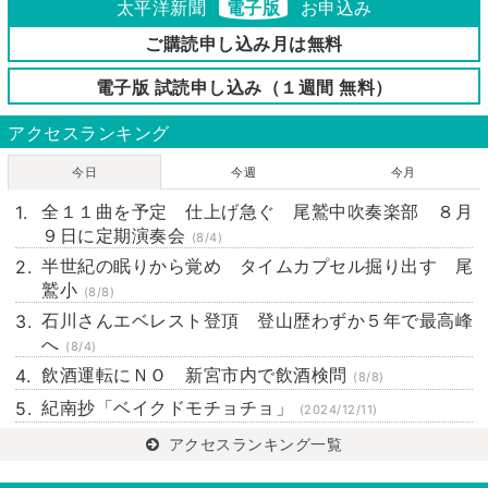
太平洋新聞
電子版
お申込み
ご購読申し込み月は無料
電子版 試読申し込み（１週間 無料）
アクセスランキング
今日
今週
今月
全１１曲を予定 仕上げ急ぐ 尾鷲中吹奏楽部 ８月
９日に定期演奏会
(8/4)
半世紀の眠りから覚め タイムカプセル掘り出す 尾
鷲小
(8/8)
石川さんエベレスト登頂 登山歴わずか５年で最高峰
へ
(8/4)
飲酒運転にＮＯ 新宮市内で飲酒検問
(8/8)
紀南抄「ベイクドモチョチョ」
(2024/12/11)
アクセスランキング一覧