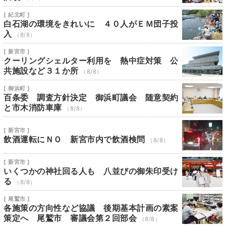
[ 紀北町 ]
白石湖の環境をきれいに ４０人がＥＭ団子投
入
（8/8）
[ 新宮市 ]
クーリングシェルター利用を 熱中症対策 公
共施設など３１か所
（8/8）
[ 御浜町 ]
百条委 調査方針決定 御浜町議会 随意契約
と市木消防車庫
（8/8）
[ 新宮市 ]
飲酒運転にＮＯ 新宮市内で飲酒検問
（8/8）
[ 新宮市 ]
いくつかの神社回る人も 八並びの御朱印受け
る
（8/8）
[ 尾鷲市 ]
各施策の方向性など協議 後期基本計画の素案
策定へ 尾鷲市 審議会第２回部会
（8/8）