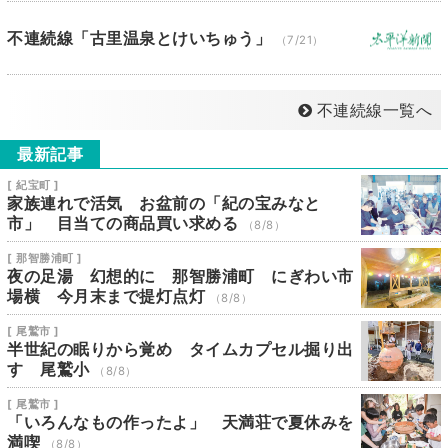
不連続線「古里温泉とけいちゅう」
（7/21）
不連続線一覧へ
最新記事
[ 紀宝町 ]
家族連れで活気 お盆前の「紀の宝みなと
市」 目当ての商品買い求める
（8/8）
[ 那智勝浦町 ]
夜の足湯 幻想的に 那智勝浦町 にぎわい市
場横 今月末まで提灯点灯
（8/8）
[ 尾鷲市 ]
半世紀の眠りから覚め タイムカプセル掘り出
す 尾鷲小
（8/8）
[ 尾鷲市 ]
「いろんなもの作ったよ」 天満荘で夏休みを
満喫
（8/8）