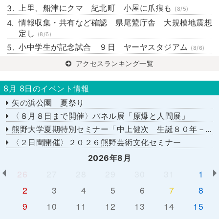
上里、船津にクマ 紀北町 小屋に爪痕も
(8/5)
情報収集・共有など確認 県尾鷲庁舎 大規模地震想
定し
(8/6)
小中学生が記念試合 ９日 ヤーヤスタジアム
(8/6)
アクセスランキング一覧
8月 8日のイベント情報
矢の浜公園 夏祭り
〈８月８日まで開催〉パネル展「原爆と人間展」
熊野大学夏期特別セミナー「中上健次 生誕８０年－時代へのまなざし－」
〈２日間開催〉２０２６熊野芸術文化セミナー
2026年8月
26
27
28
29
30
31
1
2
3
4
5
6
7
8
9
10
11
12
13
14
15