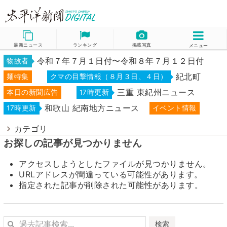
最新ニュース
ランキング
掲載写真
メニュー
令和７年７月１日付〜令和８年７月１２日付
物故者
紀北町
麺特集
クマの目撃情報（８月３日、４日）
三重 東紀州ニュース
本日の新聞広告
17時更新
和歌山 紀南地方ニュース
17時更新
イベント情報
カテゴリ
お探しの記事が見つかりません
アクセスしようとしたファイルが見つかりません。
URLアドレスが間違っている可能性があります。
指定された記事が削除された可能性があります。
検索