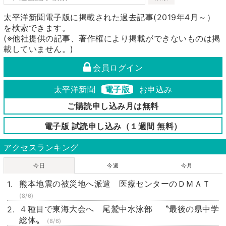
太平洋新聞電子版に掲載された過去記事(2019年4月～）
を検索できます。
(※他社提供の記事、著作権により掲載ができないものは掲
載していません。)
会員ログイン
太平洋新聞
電子版
お申込み
ご購読申し込み月は無料
電子版 試読申し込み（１週間 無料）
アクセスランキング
今日
今週
今月
熊本地震の被災地へ派遣 医療センターのＤＭＡＴ
(8/6)
４種目で東海大会へ 尾鷲中水泳部 〝最後の県中学
総体〟
(8/6)