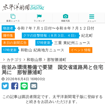
最新ニュース
ランキング
掲載写真
メニュー
令和７年７月１日付〜令和８年７月１２日付
物故者
紀北町
麺特集
クマの目撃情報（８月３日、４日）
三重 東紀州ニュース
本日の新聞広告
17時更新
和歌山 紀南地方ニュース
17時更新
イベント情報
カテゴリ
和歌山県
那智勝浦町
街並み環境整備で要望 国交省道路局と住宅
局に 那智勝浦町
2026年6月4日
16時00分
この記事は購読者限定です。太平洋新聞電子版に登録する
と続きをお読みいただけます。