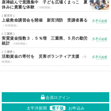
座禅組んで意識集中 子ども広場くまっこ 夏
休みに貴重な体験
（15時間前）
[ 新宮市 ]
上級救命講習会を開催 新宮消防 受講者募る
（15時間前）
[ 三重県 ]
実質賃金指数３．５％増 三重県、５月の勤労
統計
（15時間前）
[ 三重県 ]
活動資金の寄付を 災害ボランティア支援
（15
時間前）
会員ログイン
太平洋新聞
電子版
お申込み