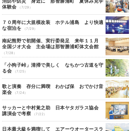
消防や防災 身近に 那智勝浦町 夏休み見学
体験会
（7/29）
７０周年に大規模改装 ホテル浦島 より快適
な宿泊を
（7/29）
南紀熊野で初開催、実行委発足 来年１１月
全国ジオ大会 主会場は那智勝浦町体文会館
（7/28）
「小狗子峠」清掃で美しく なちかつ古道を守
る会
（7/25）
歌と演奏 存分に満喫 わかば保 おでかけ音
楽会
（7/24）
サッカーと中村覚之助 日本ヤタガラス協会
講演会で考察
（7/22）
日本最大級を満喫して エアーウオータースラ