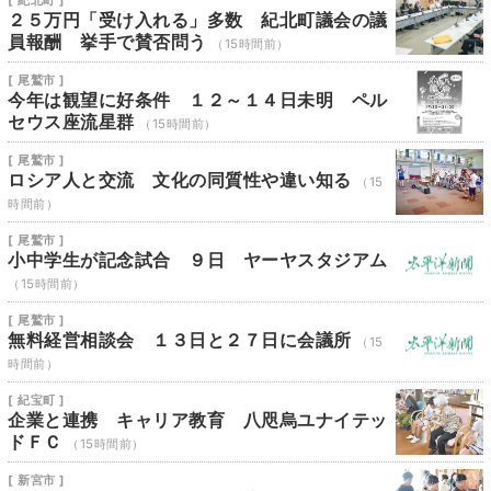
[ 紀北町 ]
２５万円「受け入れる」多数 紀北町議会の議
員報酬 挙手で賛否問う
（15時間前）
[ 尾鷲市 ]
今年は観望に好条件 １２～１４日未明 ペル
セウス座流星群
（15時間前）
[ 尾鷲市 ]
ロシア人と交流 文化の同質性や違い知る
（15
時間前）
[ 尾鷲市 ]
小中学生が記念試合 ９日 ヤーヤスタジアム
（15時間前）
[ 尾鷲市 ]
無料経営相談会 １３日と２７日に会議所
（15
時間前）
[ 紀宝町 ]
企業と連携 キャリア教育 八咫烏ユナイテッ
ドＦＣ
（15時間前）
[ 新宮市 ]