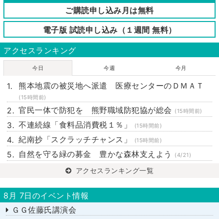
ご購読申し込み月は無料
電子版 試読申し込み（１週間 無料）
アクセスランキング
今日
今週
今月
熊本地震の被災地へ派遣 医療センターのＤＭＡＴ
(15時間前)
官民一体で防犯を 熊野職域防犯協が総会
(15時間前)
不連続線「食料品消費税１％」
(15時間前)
紀南抄「スクラッチチャンス」
(15時間前)
自然を守る緑の募金 豊かな森林支えよう
(4/21)
アクセスランキング一覧
8月 7日のイベント情報
ＧＧ佐藤氏講演会