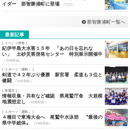
イダー 那智勝浦町に登場
（7/22）
那智勝浦町一覧へ
最新記事
[ イベント情報 ]
紀伊半島大水害１５年 「あの日を忘れな
い」 土砂災害啓発センター 特別展示開催中
（15時間前）
[ スポーツ「躍動」 ]
剣道で４２年ぶり優勝 新宮署 柔道も３位と
健闘
（15時間前）
[ 尾鷲市 ]
情報収集・共有など確認 県尾鷲庁舎 大規模
地震想定し
（15時間前）
[ スポーツ「躍動」 ]
４種目で東海大会へ 尾鷲中水泳部 〝最後の
県中学総体〟
（15時間前）