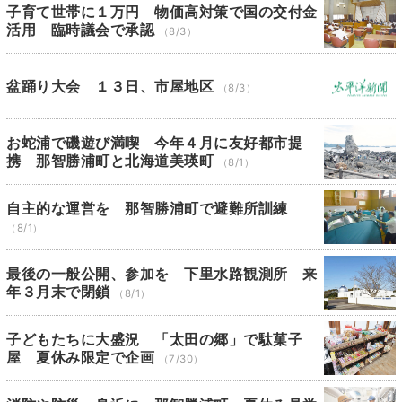
子育て世帯に１万円 物価高対策で国の交付金
活用 臨時議会で承認
（8/3）
盆踊り大会 １３日、市屋地区
（8/3）
お蛇浦で磯遊び満喫 今年４月に友好都市提
携 那智勝浦町と北海道美瑛町
（8/1）
自主的な運営を 那智勝浦町で避難所訓練
（8/1）
最後の一般公開、参加を 下里水路観測所 来
年３月末で閉鎖
（8/1）
子どもたちに大盛況 「太田の郷」で駄菓子
屋 夏休み限定で企画
（7/30）