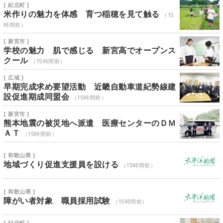
[ 紀北町 ]
米作りの魅力を体感 育つ稲穂を見て触る
（15
時間前）
[ 新宮市 ]
学校の魅力 肌で感じる 新宮高でオープンス
クール
（15時間前）
[ 広域 ]
早期完成求め要望活動 近畿自動車道紀勢線建
設促進期成同盟会
（15時間前）
[ 新宮市 ]
熊本地震の被災地へ派遣 医療センターのＤＭ
ＡＴ
（15時間前）
[ 和歌山県 ]
地域づくり促進支援員を設ける
（15時間前）
[ 和歌山県 ]
障がい者対象 職員採用試験
（15時間前）