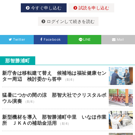
今すぐ申し込む
試読を申し込む
ログインして続きを読む
Twitter
Facebook
LINE
Mail
那智勝浦町
新庁舎は移転建て替え 候補地は福祉健康セン
ター周辺 検討委から答申
（8/4）
猛暑につかの間の涼 那智大社でクリスタルボ
ウル演奏
（8/4）
新型機材を導入 那智勝浦町中里 いなほ作業
所 ＪＫＡの補助金活用
（8/4）