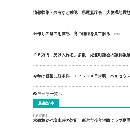
情報収集・共有など確認 県尾鷲庁舎 大規模地震
米作りの魅力を体感 育つ稲穂を見て触る
（8/6）
２５万円「受け入れる」多数 紀北町議会の議員報
今年は観望に好条件 １２～１４日未明 ペルセウ
三重県一覧へ
最新記事
[ 新宮市 ]
水難救助や増水時の対応 新宮市少年消防クラブ夏