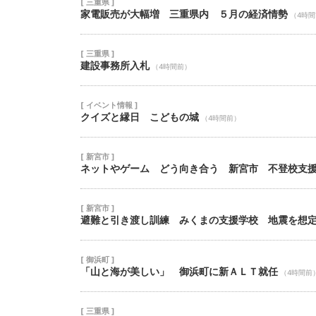
[ 三重県 ]
家電販売が大幅増 三重県内 ５月の経済情勢
（4時
[ 三重県 ]
建設事務所入札
（4時間前）
[ イベント情報 ]
クイズと縁日 こどもの城
（4時間前）
[ 新宮市 ]
ネットやゲーム どう向き合う 新宮市 不登校支
[ 新宮市 ]
避難と引き渡し訓練 みくまの支援学校 地震を想
[ 御浜町 ]
「山と海が美しい」 御浜町に新ＡＬＴ就任
（4時間前
[ 三重県 ]