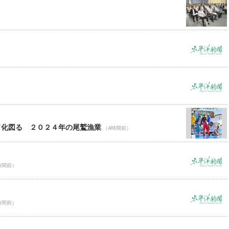
）
ド化図る ２０２４年の尾鷲漁業
（4時間前）
時間前）
時間前）