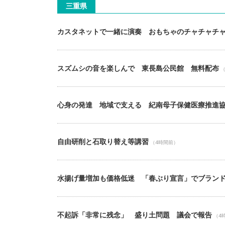
三重県
カスタネットで一緒に演奏 おもちゃのチャチャチ
スズムシの音を楽しんで 東長島公民館 無料配布
心身の発達 地域で支える 紀南母子保健医療推進
自由研削と石取り替え等講習
（4時間前）
水揚げ量増加も価格低迷 「春ぶり宣言」でブラン
不起訴「非常に残念」 盛り土問題 議会で報告
（4