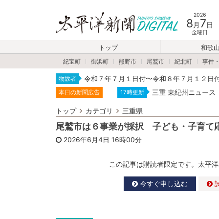
2026
8
7
月
日
金曜日
トップ
和歌
紀宝町
御浜町
熊野市
尾鷲市
紀北町
事件
令和７年７月１日付〜令和８年７月１２日
物故者
三重 東紀州ニュース
本日の新聞広告
17時更新
トップ
カテゴリ
三重県
尾鷲市は６事業が採択 子ども・子育て
2026年6月4日
16時00分
この記事は購読者限定です。太平洋
今すぐ申し込む