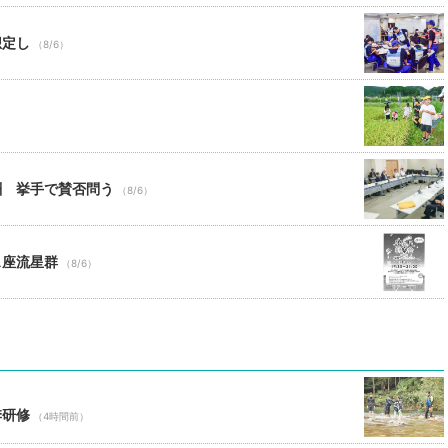
想定し
（8/6）
酬 挙手で賛否問う
（8/6）
ス座流星群
（8/6）
季研修
（4時間前）