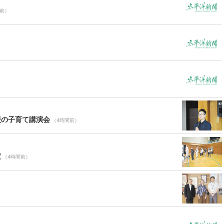
間前）
援の子育て講演会
（4時間前）
定
（4時間前）
）