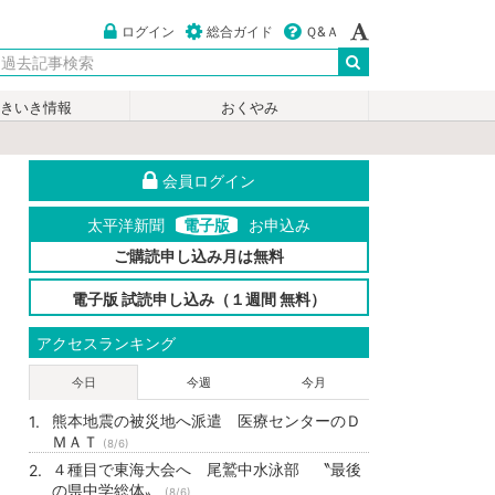
ログイン
総合ガイド
Ｑ&Ａ
いきいき情報
おくやみ
会員ログイン
太平洋新聞
電子版
お申込み
ご購読申し込み月は無料
電子版 試読申し込み（１週間 無料）
アクセスランキング
今日
今週
今月
熊本地震の被災地へ派遣 医療センターのＤ
ＭＡＴ
(8/6)
４種目で東海大会へ 尾鷲中水泳部 〝最後
の県中学総体〟
(8/6)