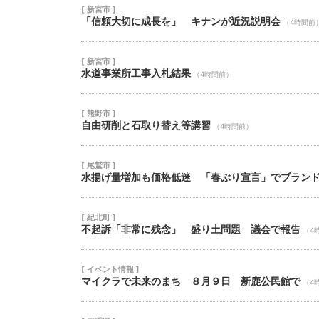
[ 新宮市 ]
「信頼大切に成長を」 キナンが近況説明会
（4時間前
[ 新宮市 ]
水道事業所工事入札結果
（4時間前）
[ 熊野市 ]
自由研削と石取り替え等講習
（4時間前）
[ 尾鷲市 ]
水揚げ量増加も価格低迷 「春ぶり宣言」でブラン
[ 紀北町 ]
不起訴「非常に残念」 盛り土問題 議会で報告
（4
[ イベント情報 ]
マイクラで未来のまち ８月９日 新鹿公民館で
（4