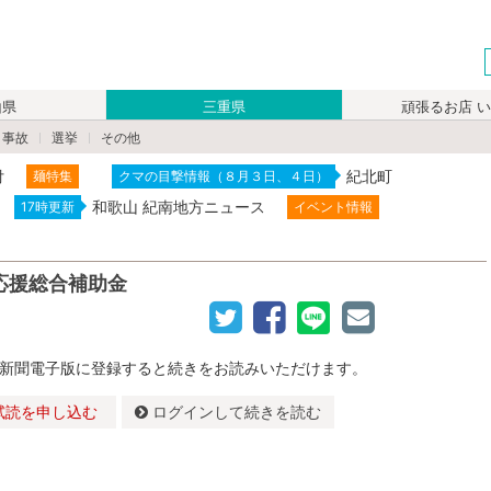
山県
三重県
頑張るお店 
・事故
選挙
その他
付
紀北町
麺特集
クマの目撃情報（８月３日、４日）
和歌山 紀南地方ニュース
17時更新
イベント情報
応援総合補助金
新聞電子版に登録すると続きをお読みいただけます。
試読を申し込む
ログインして続きを読む