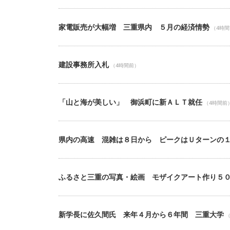
家電販売が大幅増 三重県内 ５月の経済情勢
（4時
建設事務所入札
（4時間前）
「山と海が美しい」 御浜町に新ＡＬＴ就任
（4時間前
県内の高速 混雑は８日から ピークはＵターンの
ふるさと三重の写真・絵画 モザイクアート作り５
新学長に佐久間氏 来年４月から６年間 三重大学