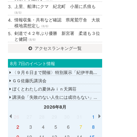
上里、船津にクマ 紀北町 小屋に爪痕も
(8/5)
情報収集・共有など確認 県尾鷲庁舎 大規
模地震想定し
(8/6)
剣道で４２年ぶり優勝 新宮署 柔道も３位
と健闘
(8/6)
アクセスランキング一覧
8月 7日のイベント情報
〈９月６日まで開催〉特別展示「紀伊半島大水害から１５年－あの日を忘れない－」
ＧＧ佐藤氏講演会
ぼくとわたしの夏休みｉｎ天満荘
講演会「失敗のない人生には成功もない」講師：ＧＧ佐藤さん
2026年8月
26
27
28
29
30
31
1
2
3
4
5
6
7
8
9
10
11
12
13
14
15