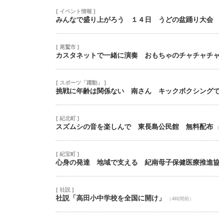
[ イベント情報 ]
みんなで盛り上がろう １４日 うどの盆踊り大会
[ 尾鷲市 ]
カスタネットで一緒に演奏 おもちゃのチャチャチ
[ スポーツ「躍動」 ]
挑戦に年齢は関係ない 南さん キックボクシング
[ 紀北町 ]
スズムシの音を楽しんで 東長島公民館 無料配布
[ 紀宝町 ]
心身の発達 地域で支える 紀南母子保健医療推進
[ 社説 ]
社説「高田小中学校を全国に開け」
（4時間前）