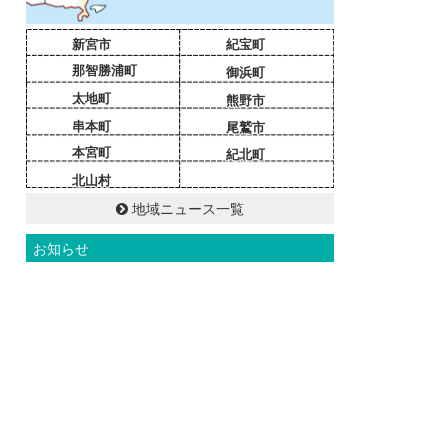
新宮市
紀宝町
那智勝浦町
御浜町
太地町
熊野市
串本町
尾鷲市
本宮町
紀北町
北山村
地域ニュース一覧
お知らせ