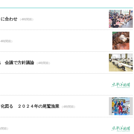
ャに合わせ
（4時間前）
（4時間前）
協 会議で方針議論
（4時間前）
ド化図る ２０２４年の尾鷲漁業
（4時間前）
時間前）