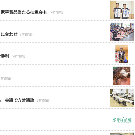
 豪華賞品当たる抽選会も
（4時間前）
ャに合わせ
（4時間前）
で勝利
（4時間前）
（4時間前）
協 会議で方針議論
（4時間前）