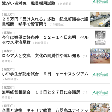
障がい者対象 職員採用試験
（14時間前）
[ 紀北町 ]
２５万円「受け入れる」多数 紀北町議会の議
員報酬 挙手で賛否問う
（14時間前）
[ 尾鷲市 ]
今年は観望に好条件 １２～１４日未明 ペル
セウス座流星群
（14時間前）
[ 尾鷲市 ]
ロシア人と交流 文化の同質性や違い知る
（14
時間前）
[ 尾鷲市 ]
小中学生が記念試合 ９日 ヤーヤスタジアム
（14時間前）
[ 尾鷲市 ]
無料経営相談会 １３日と２７日に会議所
（14
時間前）
[ 紀宝町 ]
企業と連携 キャリア教育 八咫烏ユナイテッ