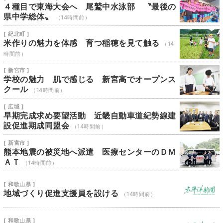
４種目で東海大会へ 尾鷲中水泳部 〝最後の
県中学総体〟
（14時間前）
[ 紀北町 ]
米作りの魅力を体感 育つ稲穂を見て触る
（14
時間前）
[ 新宮市 ]
学校の魅力 肌で感じる 新宮高でオープンス
クール
（14時間前）
[ 広域 ]
早期完成求め要望活動 近畿自動車道紀勢線建
設促進期成同盟会
（14時間前）
[ 新宮市 ]
熊本地震の被災地へ派遣 医療センターのＤＭ
ＡＴ
（14時間前）
[ 和歌山県 ]
地域づくり促進支援員を設ける
（14時間前）
[ 和歌山県 ]