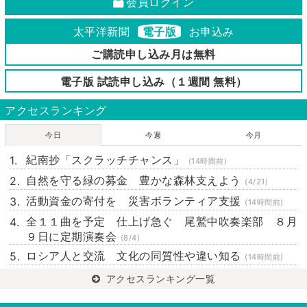
会員ログイン
太平洋新聞
電子版
お申込み
ご購読申し込み月は無料
電子版 試読申し込み（１週間 無料）
アクセスランキング
今日
今週
今月
紀南抄「スクラッチチャンス」
(14時間前)
自然を守る緑の募金 豊かな森林支えよう
(4/21)
活動資金の寄付を 災害ボランティア支援
(14時間前)
全１１曲を予定 仕上げ急ぐ 尾鷲中吹奏楽部 ８月
９日に定期演奏会
(8/4)
ロシア人と交流 文化の同質性や違い知る
(14時間前)
アクセスランキング一覧