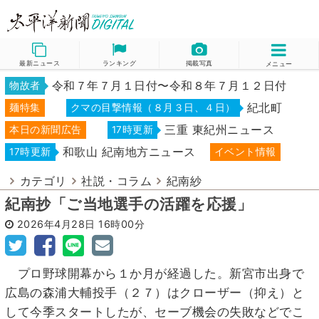
最新ニュース
ランキング
掲載写真
メニュー
令和７年７月１日付〜令和８年７月１２日付
物故者
紀北町
麺特集
クマの目撃情報（８月３日、４日）
三重 東紀州ニュース
本日の新聞広告
17時更新
和歌山 紀南地方ニュース
17時更新
イベント情報
カテゴリ
社説・コラム
紀南紗
紀南抄「ご当地選手の活躍を応援」
2026年4月28日
16時00分
プロ野球開幕から１か月が経過した。新宮市出身で
広島の森浦大輔投手（２７）はクローザー（抑え）と
して今季スタートしたが、セーブ機会の失敗などでこ