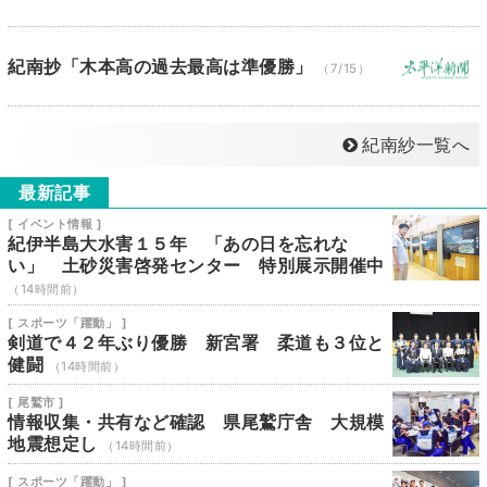
紀南抄「木本高の過去最高は準優勝」
（7/15）
紀南紗一覧へ
最新記事
[ イベント情報 ]
紀伊半島大水害１５年 「あの日を忘れな
い」 土砂災害啓発センター 特別展示開催中
（14時間前）
[ スポーツ「躍動」 ]
剣道で４２年ぶり優勝 新宮署 柔道も３位と
健闘
（14時間前）
[ 尾鷲市 ]
情報収集・共有など確認 県尾鷲庁舎 大規模
地震想定し
（14時間前）
[ スポーツ「躍動」 ]