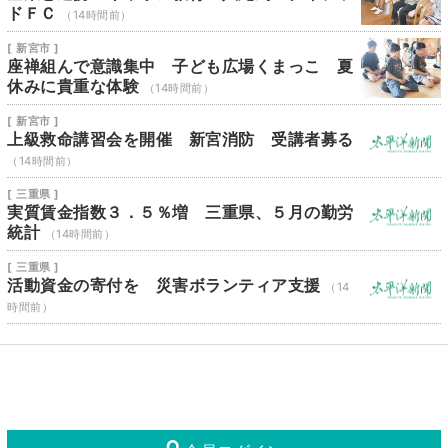
ドＦＣ
（14時間前）
[ 新宮市 ]
座禅組んで意識集中 子ども広場くまっこ 夏
休みに貴重な体験
（14時間前）
[ 新宮市 ]
上級救命講習会を開催 新宮消防 受講者募る
（14時間前）
[ 三重県 ]
実質賃金指数３．５％増 三重県、５月の勤労
統計
（14時間前）
[ 三重県 ]
活動資金の寄付を 災害ボランティア支援
（14
時間前）