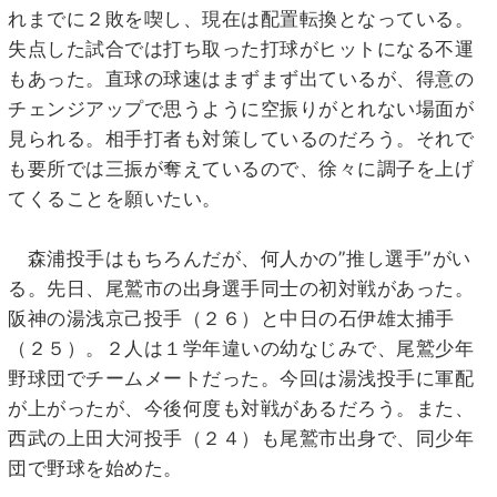
れまでに２敗を喫し、現在は配置転換となっている。
失点した試合では打ち取った打球がヒットになる不運
もあった。直球の球速はまずまず出ているが、得意の
チェンジアップで思うように空振りがとれない場面が
見られる。相手打者も対策しているのだろう。それで
も要所では三振が奪えているので、徐々に調子を上げ
てくることを願いたい。
森浦投手はもちろんだが、何人かの”推し選手”がい
る。先日、尾鷲市の出身選手同士の初対戦があった。
阪神の湯浅京己投手（２６）と中日の石伊雄太捕手
（２５）。２人は１学年違いの幼なじみで、尾鷲少年
野球団でチームメートだった。今回は湯浅投手に軍配
が上がったが、今後何度も対戦があるだろう。また、
西武の上田大河投手（２４）も尾鷲市出身で、同少年
団で野球を始めた。