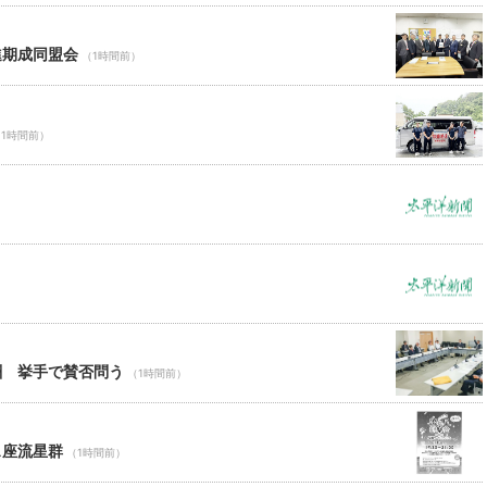
進期成同盟会
（1時間前）
（1時間前）
酬 挙手で賛否問う
（1時間前）
ス座流星群
（1時間前）