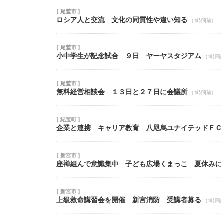
[ 尾鷲市 ]
ロシア人と交流 文化の同質性や違い知る
（1時間前）
[ 尾鷲市 ]
小中学生が記念試合 ９日 ヤーヤスタジアム
（1時間
[ 尾鷲市 ]
無料経営相談会 １３日と２７日に会議所
（1時間前）
[ 紀宝町 ]
企業と連携 キャリア教育 八咫烏ユナイテッドＦ
[ 新宮市 ]
座禅組んで意識集中 子ども広場くまっこ 夏休み
[ 新宮市 ]
上級救命講習会を開催 新宮消防 受講者募る
（1時間