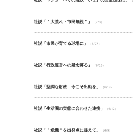
（
社説「＂大荒れ・市民無視＂」
（7/3）
社説「市民が育てる球場に」
（6/27）
社説「行政運営への疑念募る」
（6/26）
社説「堅調な財政 今こそ出動を」
（6/19）
社説「生活圏の実態に合わせた連携」
（6/12）
社説「＂危機＂を出発点に捉えて」
（6/5）