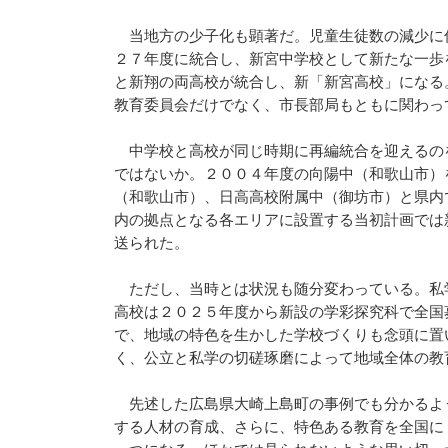
当地方の少子化も顕著だ。児童生徒数の減少に
２７年度に統合し、新宮中学校として新たな一歩
と新翔の両高校が統合し、新「新宮高校」になる
教育委員会だけでなく、市長部局もともに関わっ
中学校と高校が同じ時期に再編統合を迎えるの
ではないか。２００４年度の向陽中（和歌山市）
（和歌山市）、日高高校附属中（御坊市）と県内
内の拠点となる各エリアに設置する当初計画では
送られた。
ただし、当時とは状況も随分変わっている。私
高校は２０２５年度から新設の学彩探究科で全国
で、地域の特色を生かした学校づくりも念頭に置
く、公立と私学の切磋琢磨によって地域全体の教
先述した広島県大崎上島町の事例でも分かるよ
する人材の育成、さらに、特色ある教育を全国に