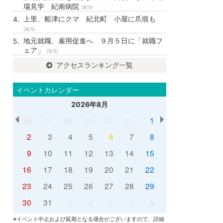
場見学 紀南病院
(8/5)
上里、船津にクマ 紀北町 小屋に爪痕も
(8/5)
地元就職、雇用促進へ ９月５日に「就職フ
ェア」
(8/5)
アクセスランキング一覧
イベントカレンダー
2026年8月
26
27
28
29
30
31
1
2
3
4
5
6
7
8
9
10
11
12
13
14
15
16
17
18
19
20
21
22
23
24
25
26
27
28
29
30
31
1
2
3
4
5
※イベント中止および延期となる場合がございますので、詳細