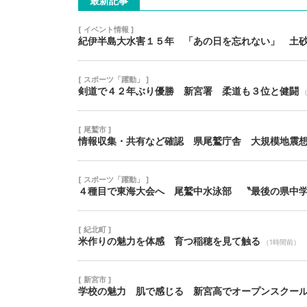
最新記事
[ イベント情報 ]
紀伊半島大水害１５年 「あの日を忘れない」 土
[ スポーツ「躍動」 ]
剣道で４２年ぶり優勝 新宮署 柔道も３位と健闘
[ 尾鷲市 ]
情報収集・共有など確認 県尾鷲庁舎 大規模地震
[ スポーツ「躍動」 ]
４種目で東海大会へ 尾鷲中水泳部 〝最後の県中
[ 紀北町 ]
米作りの魅力を体感 育つ稲穂を見て触る
（1時間前）
[ 新宮市 ]
学校の魅力 肌で感じる 新宮高でオープンスクー