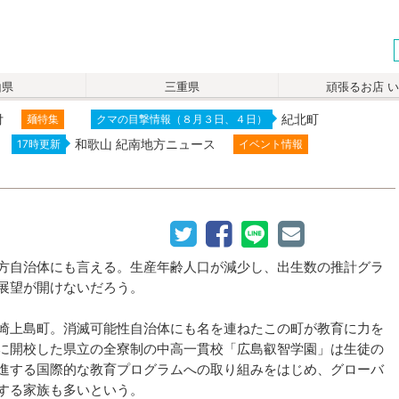
山県
三重県
頑張るお店 
付
紀北町
麺特集
クマの目撃情報（８月３日、４日）
和歌山 紀南地方ニュース
17時更新
イベント情報
方自治体にも言える。生産年齢人口が減少し、出生数の推計グラ
展望が開けないだろう。
崎上島町。消滅可能性自治体にも名を連ねたこの町が教育に力を
に開校した県立の全寮制の中高一貫校「広島叡智学園」は生徒の
進する国際的な教育プログラムへの取り組みをはじめ、グローバ
する家族も多いという。