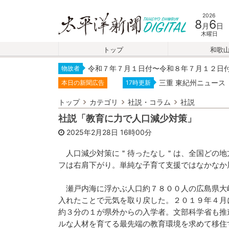
2026
8
6
月
日
木曜日
トップ
和歌
令和７年７月１日付〜令和８年７月１２日
物故者
三重 東紀州ニュース
本日の新聞広告
17時更新
トップ
カテゴリ
社説・コラム
社説
社説「教育に力で人口減少対策」
2025年2月28日
16時00分
人口減少対策に＂待ったなし＂は、全国どの地
フは右肩下がり。単純な子育て支援ではなかなか
瀬戸内海に浮かぶ人口約７８００人の広島県大
入れたことで元気を取り戻した。２０１９年４月
約３分の１が県外からの入学者。文部科学省も推
ルな人材を育てる最先端の教育環境を求めて移住