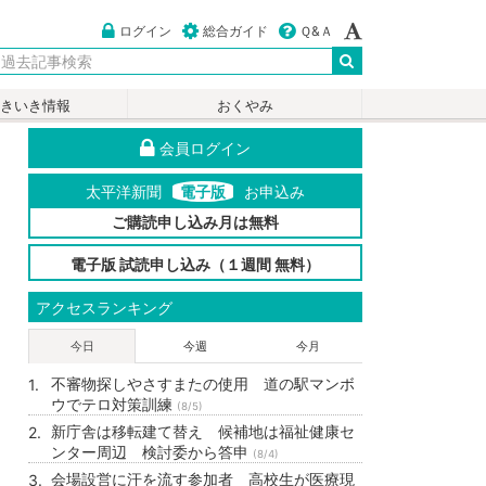
ログイン
総合ガイド
Ｑ&Ａ
いきいき情報
おくやみ
会員ログイン
太平洋新聞
電子版
お申込み
ご購読申し込み月は無料
電子版 試読申し込み（１週間 無料）
アクセスランキング
今日
今週
今月
不審物探しやさすまたの使用 道の駅マンボ
ウでテロ対策訓練
(8/5)
新庁舎は移転建て替え 候補地は福祉健康セ
ンター周辺 検討委から答申
(8/4)
会場設営に汗を流す参加者 高校生が医療現