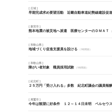
[ 広域 ]
早期完成求め要望活動 近畿自動車道紀勢線建設促
[ 新宮市 ]
熊本地震の被災地へ派遣 医療センターのＤＭＡＴ
[ 和歌山県 ]
地域づくり促進支援員を設ける
（1時間前）
[ 和歌山県 ]
障がい者対象 職員採用試験
（1時間前）
[ 紀北町 ]
２５万円「受け入れる」多数 紀北町議会の議員報
[ 尾鷲市 ]
今年は観望に好条件 １２～１４日未明 ペルセウ