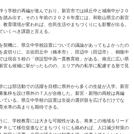
伴う学校の再編が進んでおり、新宮市では緑丘中と城南中が２０
を踏み出す。その１年前の２０２６年度には、和歌山県立の新宮
。教育環境が変われば、住民生活やまちづくりにも影響が出る。
ていくべき課題と言える。
を契機に、県立中学校設置についての議論があってもよかったの
を皮切りに、古佐田丘中（橋本市）、田辺中（田辺市）、桐蔭中
では現在５校の「併設型中高一貫教育校」がある。南北に広い県
新宮も候補に挙がったものの、エリア内の私学に配慮する形で見
学には部活動での活躍を目標に県外から多くの生徒が入学。新宮
募集枠を設け県外の７人が合格した。新宮・新翔の両校は再編
いている。県立中学校の設置は生徒の選択肢を広げるだけでな
育水準の高まりも期待できる。
うに、学校教育には大きな可能性がある。将来この地域をリード
ＰＲして移住促進などまちづくりにも絡めれば、人口減少対策の