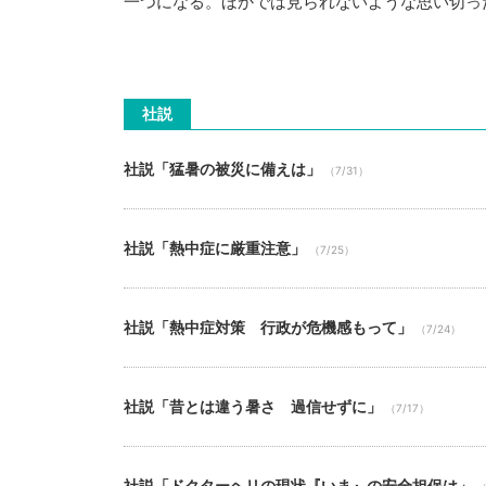
一つになる。ほかでは見られないような思い切っ
社説
社説「猛暑の被災に備えは」
（7/31）
社説「熱中症に厳重注意」
（7/25）
社説「熱中症対策 行政が危機感もって」
（7/24）
社説「昔とは違う暑さ 過信せずに」
（7/17）
社説「ドクターヘリの現状『いま』の安全担保は」