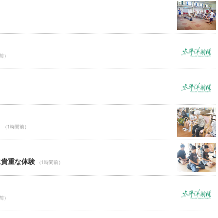
前）
Ｃ
（1時間前）
に貴重な体験
（1時間前）
前）