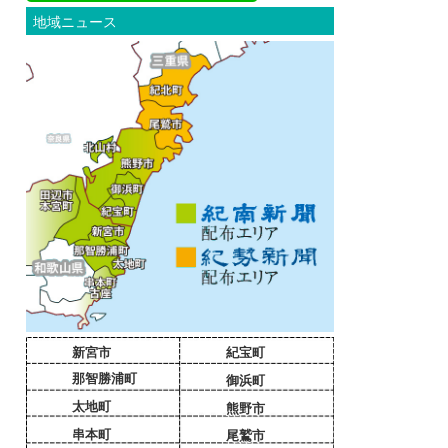
地域ニュース
新宮市
紀宝町
那智勝浦町
御浜町
太地町
熊野市
串本町
尾鷲市