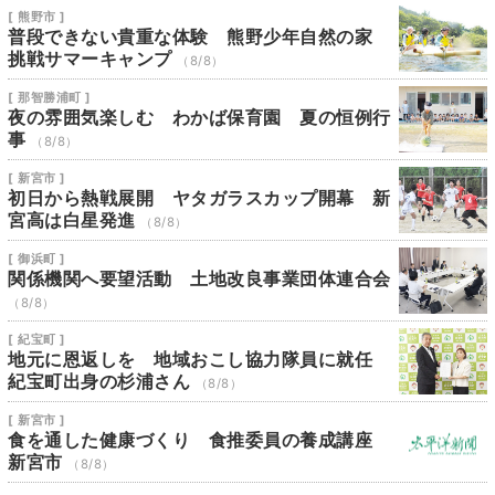
[ 熊野市 ]
普段できない貴重な体験 熊野少年自然の家
挑戦サマーキャンプ
（8/8）
[ 那智勝浦町 ]
夜の雰囲気楽しむ わかば保育園 夏の恒例行
事
（8/8）
[ 新宮市 ]
初日から熱戦展開 ヤタガラスカップ開幕 新
宮高は白星発進
（8/8）
[ 御浜町 ]
関係機関へ要望活動 土地改良事業団体連合会
（8/8）
[ 紀宝町 ]
地元に恩返しを 地域おこし協力隊員に就任
紀宝町出身の杉浦さん
（8/8）
[ 新宮市 ]
食を通した健康づくり 食推委員の養成講座
新宮市
（8/8）