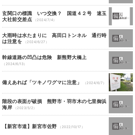
玄関口の標識 いつ交換？ 国道４２号 速玉
大社前交差点
（2024/7/4）
大雨時は水たまりに 高田口トンネル 通行時
は注意を
（2024/6/27）
幹線道路の凹凸は危険 新熊野大橋上
（2024/6/13）
備えあれば「ツキノワグマに注意」
（2024/6/7）
階段の表面が破損 熊野市・羽市木の七里御浜
海岸
（2023/5/2）
【新宮市道】新宮市佐野
（2022/10/17）