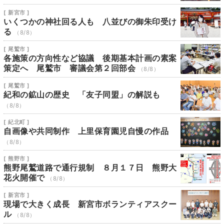
[ 新宮市 ]
いくつかの神社回る人も 八並びの御朱印受け
る
（8/8）
[ 尾鷲市 ]
各施策の方向性など協議 後期基本計画の素案
策定へ 尾鷲市 審議会第２回部会
（8/8）
[ 尾鷲市 ]
紀和の鉱山の歴史 「友子同盟」の解説も
（8/8）
[ 紀北町 ]
自画像や共同制作 上里保育園児自慢の作品
（8/8）
[ 熊野市 ]
熊野尾鷲道路で通行規制 ８月１７日 熊野大
花火開催で
（8/8）
[ 新宮市 ]
現場で大きく成長 新宮市ボランティアスクー
ル
（8/8）