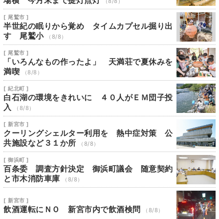
場横 今月末まで提灯点灯
（8/8）
[ 尾鷲市 ]
半世紀の眠りから覚め タイムカプセル掘り出
す 尾鷲小
（8/8）
[ 尾鷲市 ]
「いろんなもの作ったよ」 天満荘で夏休みを
満喫
（8/8）
[ 紀北町 ]
白石湖の環境をきれいに ４０人がＥＭ団子投
入
（8/8）
[ 新宮市 ]
クーリングシェルター利用を 熱中症対策 公
共施設など３１か所
（8/8）
[ 御浜町 ]
百条委 調査方針決定 御浜町議会 随意契約
と市木消防車庫
（8/8）
[ 新宮市 ]
飲酒運転にＮＯ 新宮市内で飲酒検問
（8/8）