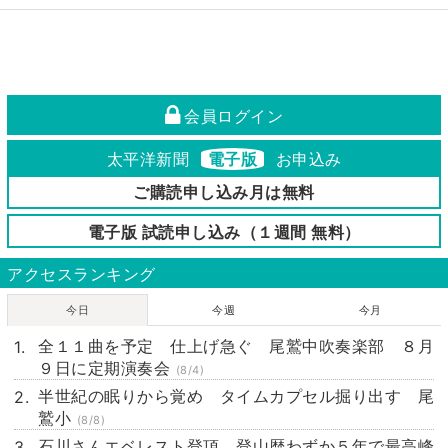
会員ログイン
太平洋新聞
電子版
お申込み
ご購読申し込み月は無料
電子版 試読申し込み（１週間 無料）
アクセスランキング
今日
今週
今月
全１１曲を予定 仕上げ急ぐ 尾鷲中吹奏楽部 ８月
９日に定期演奏会
(8/4)
半世紀の眠りから覚め タイムカプセル掘り出す 尾
鷲小
(8/8)
石川さんエベレスト登頂 登山歴わずか５年で最高峰