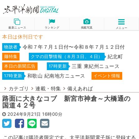
最新ニュース
ランキング
掲載写真
メニュー
本日は休刊日です
令和７年７月１日付〜令和８年７月１２日付
物故者
紀北町
麺特集
クマの目撃情報（８月３日、４日）
三重 東紀州ニュース
本日の新聞広告
17時更新
和歌山 紀南地方ニュース
17時更新
イベント情報
カテゴリ
連載・特集
備えあれば
路面に大きなコブ 新宮市神倉～大橋通の
国道４２号
2024年9月21日
16時00分
この記事は購読者限定です。太平洋新聞電子版に登録する