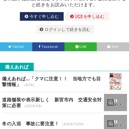
と続きをお読みいただけます。
今すぐ申し込む
試読を申し込む
ログインして続きを読む
Twitter
Facebook
LINE
Mail
備えあれば
備えあれば…「クマに注意！！ 当地方でも目
撃情報」
（6/16）
道路舗装や表示新しく 新宮市内 交通安全対
策に必要
（2025/1/8）
冬の入浴 事故に要注意！
（2024/11/28）