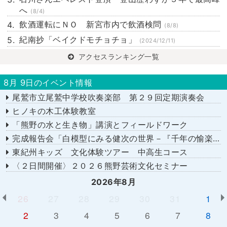
へ
(8/4)
飲酒運転にＮＯ 新宮市内で飲酒検問
(8/8)
紀南抄「ベイクドモチョチョ」
(2024/12/11)
アクセスランキング一覧
8月 9日のイベント情報
尾鷲市立尾鷲中学校吹奏楽部 第２９回定期演奏会
ヒノキの木工体験教室
「熊野の水と生き物」講演とフィールドワーク
完成報告会「白模型にみる健次の世界－『千年の愉楽』『奇蹟』より－」
東紀州キッズ 文化体験ツアー 中高生コース
〈２日間開催〉２０２６熊野芸術文化セミナー
2026年8月
26
27
28
29
30
31
1
2
3
4
5
6
7
8