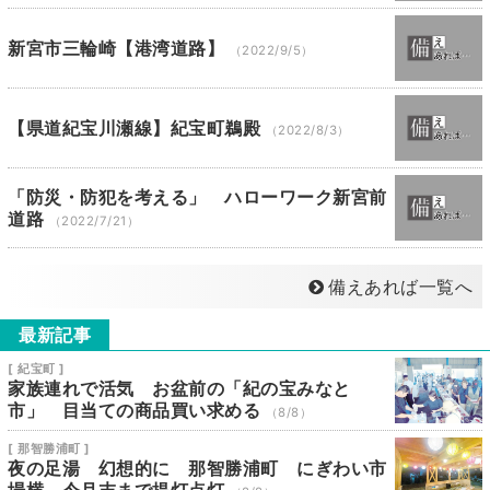
新宮市三輪崎【港湾道路】
（2022/9/5）
【県道紀宝川瀬線】紀宝町鵜殿
（2022/8/3）
「防災・防犯を考える」 ハローワーク新宮前
道路
（2022/7/21）
備えあれば一覧へ
最新記事
[ 紀宝町 ]
家族連れで活気 お盆前の「紀の宝みなと
市」 目当ての商品買い求める
（8/8）
[ 那智勝浦町 ]
夜の足湯 幻想的に 那智勝浦町 にぎわい市