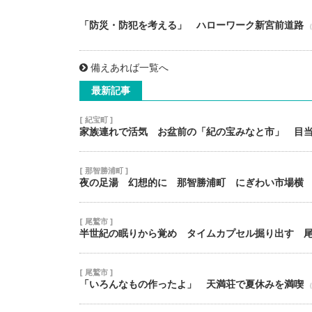
「防災・防犯を考える」 ハローワーク新宮前道路
（
備えあれば一覧へ
最新記事
[ 紀宝町 ]
家族連れで活気 お盆前の「紀の宝みなと市」 目
[ 那智勝浦町 ]
夜の足湯 幻想的に 那智勝浦町 にぎわい市場横
[ 尾鷲市 ]
半世紀の眠りから覚め タイムカプセル掘り出す 
[ 尾鷲市 ]
「いろんなもの作ったよ」 天満荘で夏休みを満喫
（