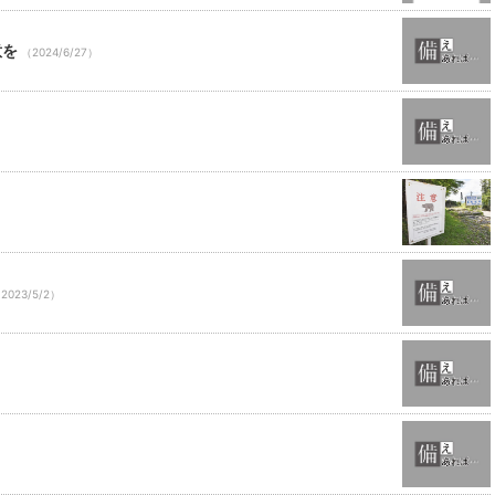
意を
（2024/6/27）
2023/5/2）