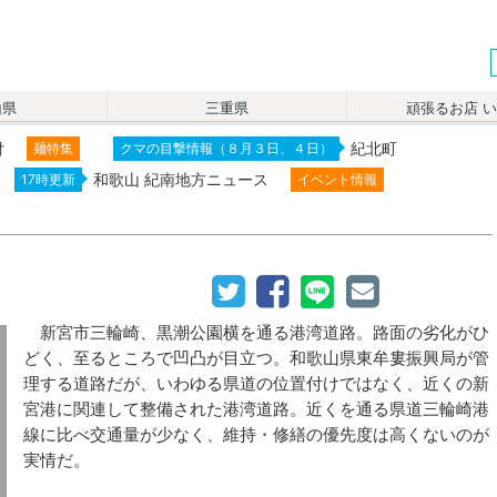
山県
三重県
頑張るお店 
付
紀北町
麺特集
クマの目撃情報（８月３日、４日）
和歌山 紀南地方ニュース
17時更新
イベント情報
新宮市三輪崎、黒潮公園横を通る港湾道路。路面の劣化がひ
どく、至るところで凹凸が目立つ。和歌山県東牟婁振興局が管
理する道路だが、いわゆる県道の位置付けではなく、近くの新
宮港に関連して整備された港湾道路。近くを通る県道三輪崎港
線に比べ交通量が少なく、維持・修繕の優先度は高くないのが
実情だ。