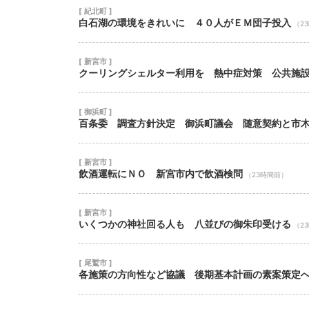
[ 紀北町 ]
白石湖の環境をきれいに ４０人がＥＭ団子投入
（2
[ 新宮市 ]
クーリングシェルター利用を 熱中症対策 公共施
[ 御浜町 ]
百条委 調査方針決定 御浜町議会 随意契約と市
[ 新宮市 ]
飲酒運転にＮＯ 新宮市内で飲酒検問
（23時間前）
[ 新宮市 ]
いくつかの神社回る人も 八並びの御朱印受ける
（2
[ 尾鷲市 ]
各施策の方向性など協議 後期基本計画の素案策定