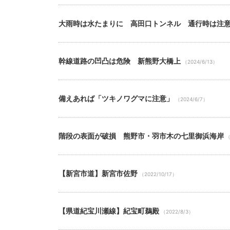
大雨時は水たまりに 高田口トンネル 通行時は注
幹線道路の凹凸は危険 新熊野大橋上
（2024/6/13）
備えあれば「ツキノワグマに注意」
（2024/6/7）
階段の表面が破損 熊野市・羽市木の七里御浜海岸
（
【新宮市道】新宮市佐野
（2022/10/17）
【県道紀宝川瀬線】紀宝町鵜殿
（2022/8/3）