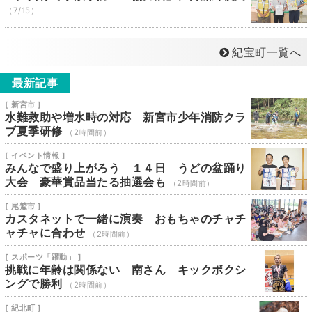
（7/15）
紀宝町一覧へ
最新記事
[ 新宮市 ]
水難救助や増水時の対応 新宮市少年消防クラ
ブ夏季研修
（2時間前）
[ イベント情報 ]
みんなで盛り上がろう １４日 うどの盆踊り
大会 豪華賞品当たる抽選会も
（2時間前）
[ 尾鷲市 ]
カスタネットで一緒に演奏 おもちゃのチャチ
ャチャに合わせ
（2時間前）
[ スポーツ「躍動」 ]
挑戦に年齢は関係ない 南さん キックボクシ
ングで勝利
（2時間前）
[ 紀北町 ]