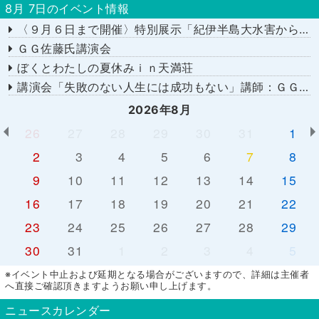
8月 7日のイベント情報
〈９月６日まで開催〉特別展示「紀伊半島大水害から１５年－あの日を忘れない－」
ＧＧ佐藤氏講演会
ぼくとわたしの夏休みｉｎ天満荘
講演会「失敗のない人生には成功もない」講師：ＧＧ佐藤さん
2026年8月
26
27
28
29
30
31
1
2
3
4
5
6
7
8
9
10
11
12
13
14
15
16
17
18
19
20
21
22
23
24
25
26
27
28
29
30
31
1
2
3
4
5
※イベント中止および延期となる場合がございますので、詳細は主催者
へ直接ご確認頂きますようお願い申し上げます。
ニュースカレンダー