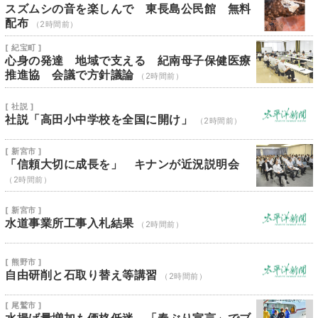
スズムシの音を楽しんで 東長島公民館 無料
配布
（2時間前）
[ 紀宝町 ]
心身の発達 地域で支える 紀南母子保健医療
推進協 会議で方針議論
（2時間前）
[ 社説 ]
社説「高田小中学校を全国に開け」
（2時間前）
[ 新宮市 ]
「信頼大切に成長を」 キナンが近況説明会
（2時間前）
[ 新宮市 ]
水道事業所工事入札結果
（2時間前）
[ 熊野市 ]
自由研削と石取り替え等講習
（2時間前）
[ 尾鷲市 ]