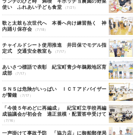
ランチのひと時 満喫 キホッチョ農園の野菜
使い ふれあい子ども食堂
（7/21）
歌と太鼓も次世代へ 本番へ向け練習熱く 神
内踊り保存会
（7/18）
チャイルドシート使用推進 井田保でモデル指
定式 交通安全教室も
（7/17）
あいさつ標語で表彰 紀宝町青少年鵜殿地区育
成部
（7/17）
ＳＮＳは危険がいっぱい ＩＣＴアドバイザー
が警鐘
（7/17）
「今後５年めどに再編成」 紀宝町立学校再編
成協議会が初会合 適正規模・配置答申受けて
（7/16）
一声掛けて事故予防 「協力店」に御船郵便局