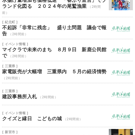
水揚げ量増加も価格低迷 「春ぶり宣言」でブ
ランド化図る ２０２４年の尾鷲漁業
（2時間
前）
[ 紀北町 ]
不起訴「非常に残念」 盛り土問題 議会で報
告
（2時間前）
[ イベント情報 ]
マイクラで未来のまち ８月９日 新鹿公民館
で
（2時間前）
[ 三重県 ]
家電販売が大幅増 三重県内 ５月の経済情勢
（2時間前）
[ 三重県 ]
建設事務所入札
（2時間前）
[ イベント情報 ]
クイズと縁日 こどもの城
（2時間前）
[ 新宮市 ]