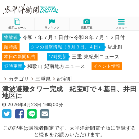
最新ニュース
ランキング
掲載写真
メニュー
令和７年７月１日付〜令和８年７月１２日付
物故者
紀北町
麺特集
クマの目撃情報（８月３日、４日）
三重 東紀州ニュース
本日の新聞広告
17時更新
和歌山 紀南地方ニュース
17時更新
イベント情報
カテゴリ
三重県
紀宝町
津波避難タワー完成 紀宝町で４基目、井田
地区に
2026年4月23日
16時00分
この記事は購読者限定です。太平洋新聞電子版に登録する
と続きをお読みいただけます。