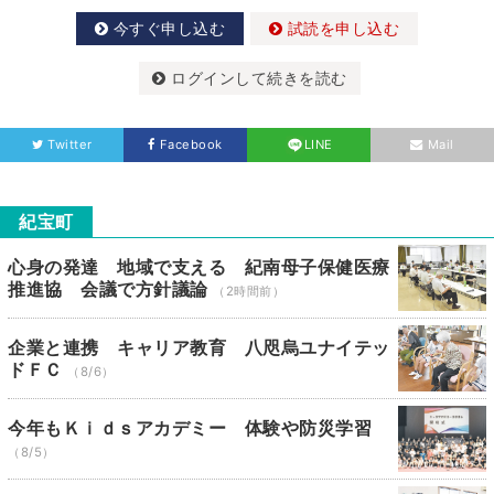
今すぐ申し込む
試読を申し込む
ログインして続きを読む
Twitter
Facebook
LINE
Mail
紀宝町
心身の発達 地域で支える 紀南母子保健医療
推進協 会議で方針議論
（2時間前）
企業と連携 キャリア教育 八咫烏ユナイテッ
ドＦＣ
（8/6）
今年もＫｉｄｓアカデミー 体験や防災学習
（8/5）