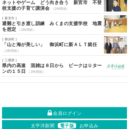
ネットやゲーム どう向き合う 新宮市 不登
校支援の子育て講演会
（2時間前）
[ 新宮市 ]
避難と引き渡し訓練 みくまの支援学校 地震
を想定
（2時間前）
[ 御浜町 ]
「山と海が美しい」 御浜町に新ＡＬＴ就任
（2時間前）
[ 三重県 ]
県内の高速 混雑は８日から ピークはＵター
ンの１５日
（2時間前）
会員ログイン
太平洋新聞
電子版
お申込み