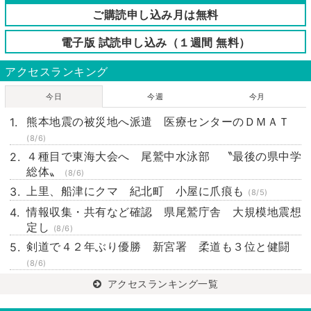
ご購読申し込み月は無料
電子版 試読申し込み（１週間 無料）
アクセスランキング
今日
今週
今月
熊本地震の被災地へ派遣 医療センターのＤＭＡＴ
(8/6)
４種目で東海大会へ 尾鷲中水泳部 〝最後の県中学
総体〟
(8/6)
上里、船津にクマ 紀北町 小屋に爪痕も
(8/5)
情報収集・共有など確認 県尾鷲庁舎 大規模地震想
定し
(8/6)
剣道で４２年ぶり優勝 新宮署 柔道も３位と健闘
(8/6)
アクセスランキング一覧