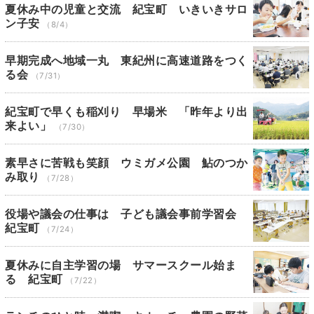
夏休み中の児童と交流 紀宝町 いきいきサロ
ン子安
（8/4）
早期完成へ地域一丸 東紀州に高速道路をつく
る会
（7/31）
紀宝町で早くも稲刈り 早場米 「昨年より出
来よい」
（7/30）
素早さに苦戦も笑顔 ウミガメ公園 鮎のつか
み取り
（7/28）
役場や議会の仕事は 子ども議会事前学習会
紀宝町
（7/24）
夏休みに自主学習の場 サマースクール始ま
る 紀宝町
（7/22）