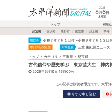
2026
8
6
月
日
木曜日
トップ
和歌
紀宝町
御浜町
熊野市
尾鷲市
紀北町
事件
令和７年７月１日付〜令和８年７月１２日
物故者
三重 東紀州ニュース
本日の新聞広告
17時更新
トップ
カテゴリ
三重県
紀宝町
古代信仰や歴史学ぶ 東京芸大生 神内
2026年6月10日
16時00分
この記事は購読者限定です。太平洋
今すぐ申し込む