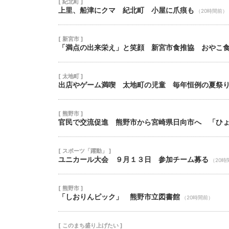
[ 紀北町 ]
上里、船津にクマ 紀北町 小屋に爪痕も
（20時間前）
[ 新宮市 ]
「満点の出来栄え」と笑顔 新宮市食推協 おやこ
[ 太地町 ]
出店やゲーム満喫 太地町の児童 毎年恒例の夏祭
[ 熊野市 ]
官民で交流促進 熊野市から宮崎県日向市へ 「ひ
[ スポーツ「躍動」 ]
ユニカール大会 ９月１３日 参加チーム募る
（20時
[ 熊野市 ]
「しおりんピック」 熊野市立図書館
（20時間前）
[ このまち盛り上げたい ]