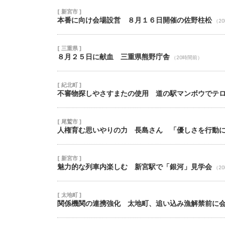
[ 新宮市 ]
本番に向け会場設営 ８月１６日開催の佐野柱松
（2
[ 三重県 ]
８月２５日に献血 三重県熊野庁舎
（20時間前）
[ 紀北町 ]
不審物探しやさすまたの使用 道の駅マンボウでテ
[ 尾鷲市 ]
人権育む思いやりの力 長島さん 「優しさを行動
[ 新宮市 ]
魅力的な列車内楽しむ 新宮駅で「銀河」見学会
（2
[ 太地町 ]
関係機関の連携強化 太地町、追い込み漁解禁前に