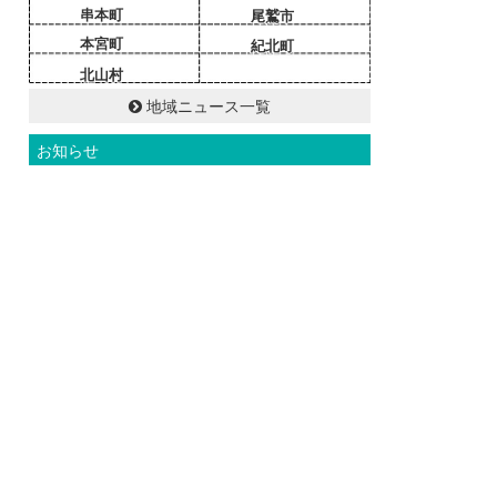
串本町
尾鷲市
本宮町
紀北町
北山村
地域ニュース一覧
お知らせ