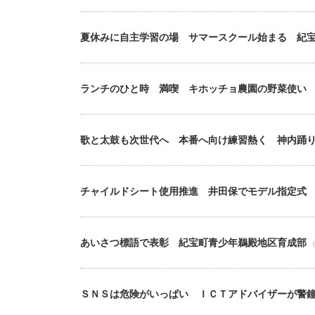
夏休みに自主学習の場 サマースクール始まる 紀
ランチのひと時 満喫 キホッチョ農園の野菜使い
歌と太鼓も次世代へ 本番へ向け練習熱く 神内踊
チャイルドシート使用推進 井田保でモデル指定式
あいさつ標語で表彰 紀宝町青少年鵜殿地区育成部
（
ＳＮＳは危険がいっぱい ＩＣＴアドバイザーが警