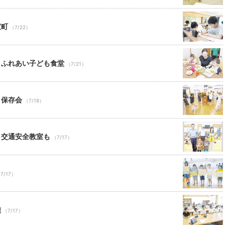
宝町
（7/22）
 ふれあい子ども食堂
（7/21）
り保存会
（7/18）
 交通安全教室も
（7/17）
7/17）
鐘
（7/17）