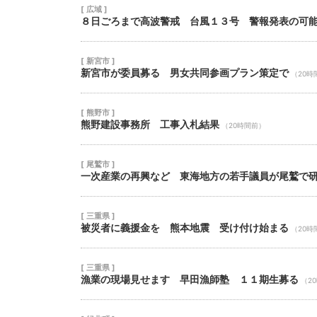
[ 広域 ]
８日ごろまで高波警戒 台風１３号 警報発表の可
[ 新宮市 ]
新宮市が委員募る 男女共同参画プラン策定で
（20時
[ 熊野市 ]
熊野建設事務所 工事入札結果
（20時間前）
[ 尾鷲市 ]
一次産業の再興など 東海地方の若手議員が尾鷲で
[ 三重県 ]
被災者に義援金を 熊本地震 受け付け始まる
（20時
[ 三重県 ]
漁業の現場見せます 早田漁師塾 １１期生募る
（2