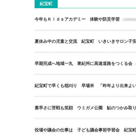
紀宝町
今年もＫｉｄｓアカデミー 体験や防災学習
（20時間
夏休み中の児童と交流 紀宝町 いきいきサロン子
早期完成へ地域一丸 東紀州に高速道路をつくる会
（
紀宝町で早くも稲刈り 早場米 「昨年より出来よ
素早さに苦戦も笑顔 ウミガメ公園 鮎のつかみ取
役場や議会の仕事は 子ども議会事前学習会 紀宝