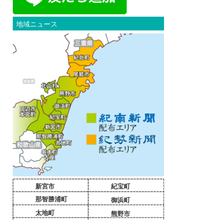
地域ニュース
新宮市
紀宝町
那智勝浦町
御浜町
太地町
熊野市