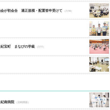
議会が初会合 適正規模・配置答申受けて
（7/16）
）
 紀宝町 まなびの学級
（7/11）
 紀南病院
（20時間前）