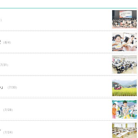
前）
安
（8/4）
7/31）
い」
（7/30）
り
（7/28）
町
（7/24）