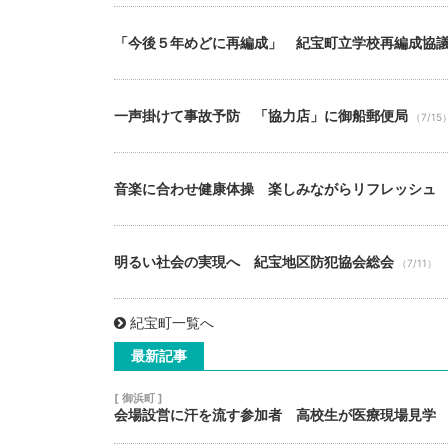
「今後５年めどに再編成」 紀宝町立学校再編成協
一声掛けて事故予防 「協力店」に御船郵便局
（7/15
音楽に合わせ健康体操 楽しみながらリフレッシュ
明るい社会の実現へ 紀宝地区防犯協会総会
（7/11）
紀宝町一覧へ
最新記事
[ 御浜町 ]
会場設営に汗を流す参加者 高校生が医療現場見学