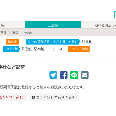
山県
三重県
頑張るお店 
・事故
選挙
その他
付
紀北町
麺特集
クマの目撃情報（８月３日、４日）
和歌山 紀南地方ニュース
17時更新
イベント情報
神社など訪問
新聞電子版に登録すると続きをお読みいただけます。
試読を申し込む
ログインして続きを読む