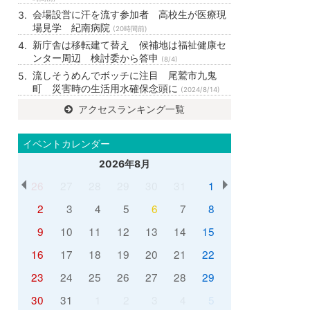
会場設営に汗を流す参加者 高校生が医療現
場見学 紀南病院
(20時間前)
新庁舎は移転建て替え 候補地は福祉健康セ
ンター周辺 検討委から答申
(8/4)
流しそうめんでボッチに注目 尾鷲市九鬼
町 災害時の生活用水確保念頭に
(2024/8/14)
アクセスランキング一覧
イベントカレンダー
2026年8月
26
27
28
29
30
31
1
2
3
4
5
6
7
8
9
10
11
12
13
14
15
16
17
18
19
20
21
22
23
24
25
26
27
28
29
30
31
1
2
3
4
5