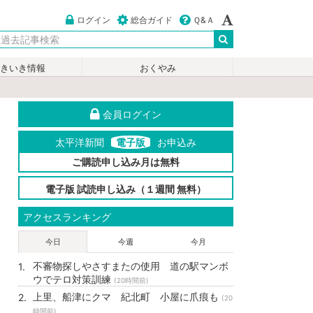
ログイン
総合ガイド
Ｑ&Ａ
いきいき情報
おくやみ
会員ログイン
太平洋新聞
電子版
お申込み
ご購読申し込み月は無料
電子版 試読申し込み（１週間 無料）
アクセスランキング
今日
今週
今月
不審物探しやさすまたの使用 道の駅マンボ
ウでテロ対策訓練
(20時間前)
上里、船津にクマ 紀北町 小屋に爪痕も
(20
時間前)