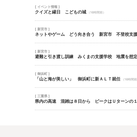
[ イベント情報 ]
クイズと縁日 こどもの城
（16時間前）
[ 新宮市 ]
ネットやゲーム どう向き合う 新宮市 不登校支
[ 新宮市 ]
避難と引き渡し訓練 みくまの支援学校 地震を想
[ 御浜町 ]
「山と海が美しい」 御浜町に新ＡＬＴ就任
（16時間
[ 三重県 ]
県内の高速 混雑は８日から ピークはＵターンの