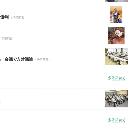
で勝利
（16時間前）
16時間前）
協 会議で方針議論
（16時間前）
前）