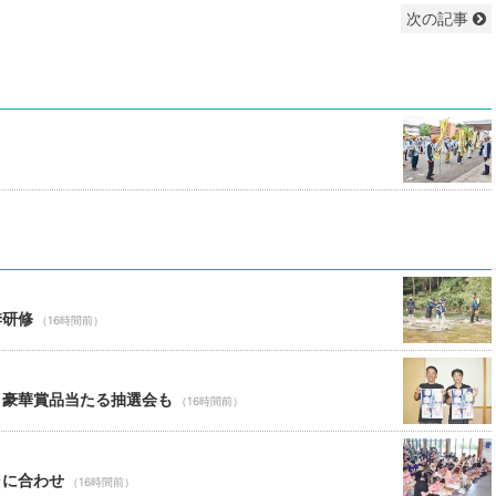
次の記事
季研修
（16時間前）
 豪華賞品当たる抽選会も
（16時間前）
ャに合わせ
（16時間前）