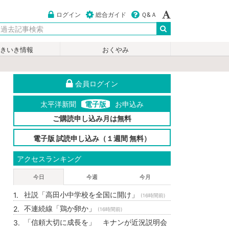
ログイン
総合ガイド
Ｑ&Ａ
いきいき情報
おくやみ
会員ログイン
太平洋新聞
電子版
お申込み
ご購読申し込み月は無料
電子版 試読申し込み（１週間 無料）
アクセスランキング
今日
今週
今月
社説「高田小中学校を全国に開け」
(16時間前)
不連続線「鶏か卵か」
(16時間前)
「信頼大切に成長を」 キナンが近況説明会