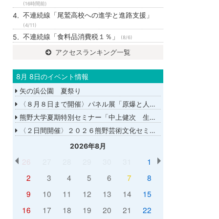
(16時間前)
不連続線「尾鷲高校への進学と進路支援」
(4/11)
不連続線「食料品消費税１％」
(8/6)
アクセスランキング一覧
8月 8日のイベント情報
矢の浜公園 夏祭り
〈８月８日まで開催〉パネル展「原爆と人間展」
熊野大学夏期特別セミナー「中上健次 生誕８０年－時代へのまなざし－」
〈２日間開催〉２０２６熊野芸術文化セミナー
2026年8月
26
27
28
29
30
31
1
2
3
4
5
6
7
8
9
10
11
12
13
14
15
16
17
18
19
20
21
22