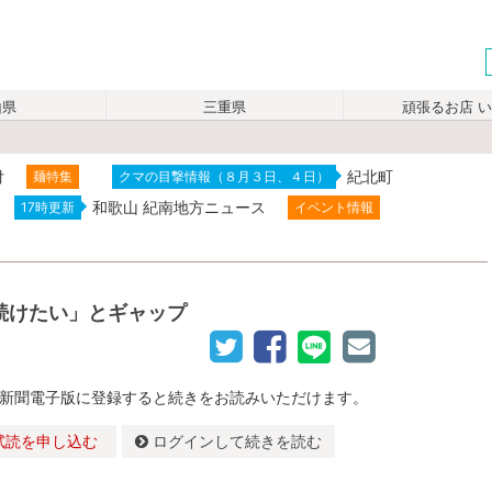
山県
三重県
頑張るお店 
付
紀北町
麺特集
クマの目撃情報（８月３日、４日）
和歌山 紀南地方ニュース
17時更新
イベント情報
続けたい」とギャップ
新聞電子版に登録すると続きをお読みいただけます。
試読を申し込む
ログインして続きを読む