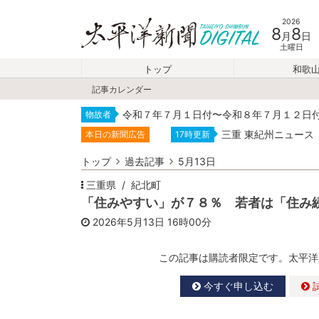
2026
8
8
月
日
土曜日
トップ
和歌
記事カレンダー
令和７年７月１日付〜令和８年７月１２日
物故者
三重 東紀州ニュース
本日の新聞広告
17時更新
トップ
過去記事
5月13日
三重県
紀北町
「住みやすい」が７８％ 若者は「住み
2026年5月13日
16時00分
この記事は購読者限定です。太平洋
今すぐ申し込む