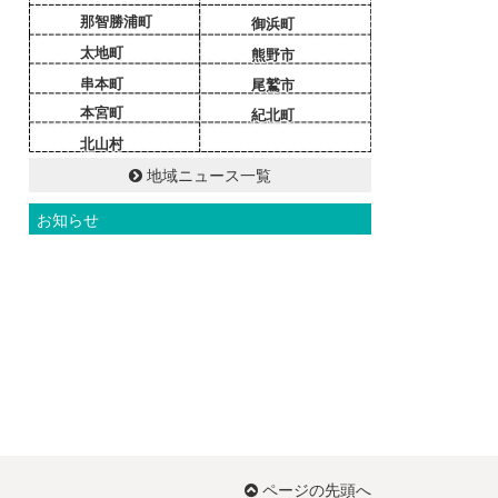
那智勝浦町
御浜町
太地町
熊野市
串本町
尾鷲市
本宮町
紀北町
北山村
地域ニュース一覧
お知らせ
ページの先頭へ