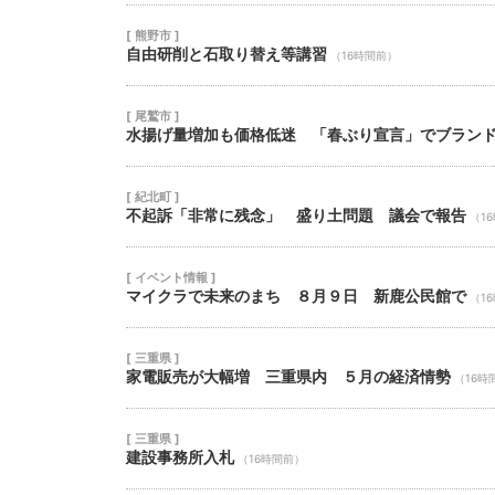
[ 熊野市 ]
自由研削と石取り替え等講習
（16時間前）
[ 尾鷲市 ]
水揚げ量増加も価格低迷 「春ぶり宣言」でブラン
[ 紀北町 ]
不起訴「非常に残念」 盛り土問題 議会で報告
（1
[ イベント情報 ]
マイクラで未来のまち ８月９日 新鹿公民館で
（1
[ 三重県 ]
家電販売が大幅増 三重県内 ５月の経済情勢
（16時
[ 三重県 ]
建設事務所入札
（16時間前）