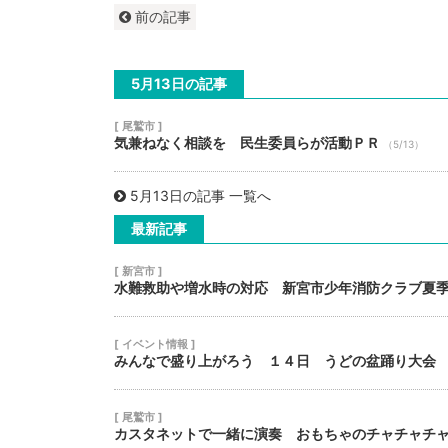
前の記事
5月13日の記事
[ 尾鷲市 ]
気兼ねなく相談を 民生委員らが活動ＰＲ
（5/13）
5月13日の記事 一覧へ
最新記事
[ 新宮市 ]
水難救助や増水時の対応 新宮市少年消防クラブ夏
[ イベント情報 ]
みんなで盛り上がろう １４日 うどの盆踊り大会
[ 尾鷲市 ]
カスタネットで一緒に演奏 おもちゃのチャチャチ