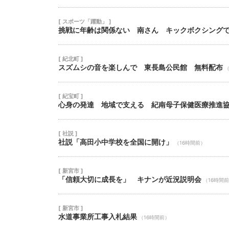
[ スポーツ「躍動」 ]
挑戦に年齢は関係ない 南さん キックボクシング
[ 紀北町 ]
スズムシの音を楽しんで 東長島公民館 無料配布
（
[ 紀宝町 ]
心身の発達 地域で支える 紀南母子保健医療推進
[ 社説 ]
社説「高田小中学校を全国に開け」
（16時間前）
[ 新宮市 ]
「信頼大切に成長を」 キナンが近況説明会
（16時間
[ 新宮市 ]
水道事業所工事入札結果
（16時間前）