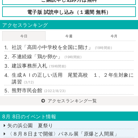
電子版 試読申し込み（１週間 無料）
アクセスランキング
今日
今週
今月
社説「高田小中学校を全国に開け」
(19時間前)
不連続線「鶏か卵か」
(19時間前)
建設事務所入札
(19時間前)
生成ＡＩの正しい活用 尾鷲高校 １、２年生対象に
講習
(3/12)
熊野市民会館
(2022/8/23)
アクセスランキング一覧
8月 8日のイベント情報
矢の浜公園 夏祭り
〈８月８日まで開催〉パネル展「原爆と人間展」