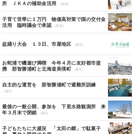
所 ＪＫＡの補助金活用
（8/4）
子育て世帯に１万円 物価高対策で国の交付金
活用 臨時議会で承認
（8/3）
盆踊り大会 １３日、市屋地区
（8/3）
お蛇浦で磯遊び満喫 今年４月に友好都市提
携 那智勝浦町と北海道美瑛町
（8/1）
自主的な運営を 那智勝浦町で避難所訓練
（8/1）
最後の一般公開、参加を 下里水路観測所 来
年３月末で閉鎖
（8/1）
子どもたちに大盛況 「太田の郷」で駄菓子