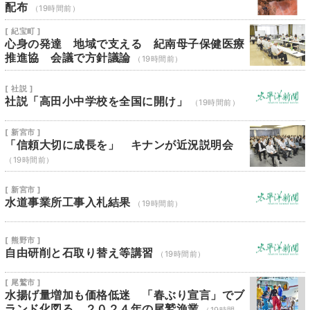
配布
（19時間前）
[ 紀宝町 ]
心身の発達 地域で支える 紀南母子保健医療
推進協 会議で方針議論
（19時間前）
[ 社説 ]
社説「高田小中学校を全国に開け」
（19時間前）
[ 新宮市 ]
「信頼大切に成長を」 キナンが近況説明会
（19時間前）
[ 新宮市 ]
水道事業所工事入札結果
（19時間前）
[ 熊野市 ]
自由研削と石取り替え等講習
（19時間前）
[ 尾鷲市 ]
水揚げ量増加も価格低迷 「春ぶり宣言」でブ
ランド化図る ２０２４年の尾鷲漁業