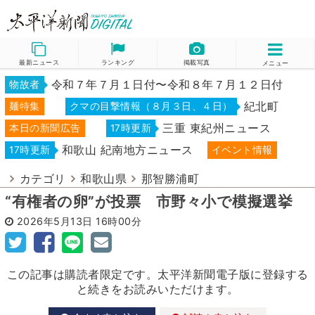
最新ニュース
ランキング
掲載写真
メニュー
令和７年７月１日付〜令和８年７月１２日付
物故者
紀北町
麺特集
クマの目撃情報（８月３日、４日）
三重 東紀州ニュース
本日の新聞広告
17時更新
和歌山 紀南地方ニュース
17時更新
イベント情報
カテゴリ
和歌山県
那智勝浦町
“有権者の卵”が投票 市野々小で模擬選挙
2026年5月13日
16時00分
この記事は購読者限定です。太平洋新聞電子版に登録する
と続きをお読みいただけます。