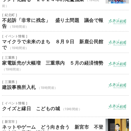
（19時間
前）
[ 紀北町 ]
不起訴「非常に残念」 盛り土問題 議会で報
告
（19時間前）
[ イベント情報 ]
マイクラで未来のまち ８月９日 新鹿公民館
で
（19時間前）
[ 三重県 ]
家電販売が大幅増 三重県内 ５月の経済情勢
（19時間前）
[ 三重県 ]
建設事務所入札
（19時間前）
[ イベント情報 ]
クイズと縁日 こどもの城
（19時間前）
[ 新宮市 ]
ネットやゲーム どう向き合う 新宮市 不登