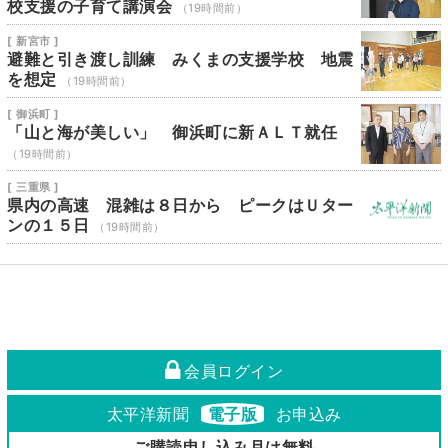
校支援の子育て講演会
（19時間前）
[ 新宮市 ]
避難と引き渡し訓練 みくまの支援学校 地震
を想定
（19時間前）
[ 御浜町 ]
「山と海が美しい」 御浜町に新ＡＬＴ就任
（19時間前）
[ 三重県 ]
県内の高速 混雑は８日から ピークはＵター
ンの１５日
（19時間前）
会員ログイン
太平洋新聞
電子版
お申込み
ご購読申し込み月は無料