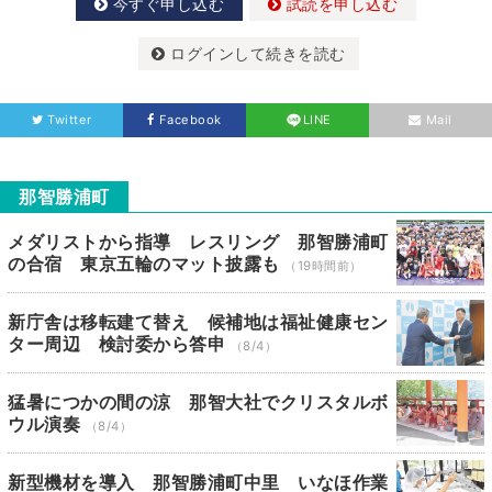
今すぐ申し込む
試読を申し込む
ログインして続きを読む
Twitter
Facebook
LINE
Mail
那智勝浦町
メダリストから指導 レスリング 那智勝浦町
の合宿 東京五輪のマット披露も
（19時間前）
新庁舎は移転建て替え 候補地は福祉健康セン
ター周辺 検討委から答申
（8/4）
猛暑につかの間の涼 那智大社でクリスタルボ
ウル演奏
（8/4）
新型機材を導入 那智勝浦町中里 いなほ作業