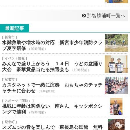
那智勝浦町一覧へ
最新記事
[ 新宮市 ]
水難救助や増水時の対応 新宮市少年消防クラ
ブ夏季研修
（19時間前）
[ イベント情報 ]
みんなで盛り上がろう １４日 うどの盆踊り
大会 豪華賞品当たる抽選会も
（19時間前）
[ 尾鷲市 ]
カスタネットで一緒に演奏 おもちゃのチャチ
ャチャに合わせ
（19時間前）
[ スポーツ「躍動」 ]
挑戦に年齢は関係ない 南さん キックボクシ
ングで勝利
（19時間前）
[ 紀北町 ]
スズムシの音を楽しんで 東長島公民館 無料