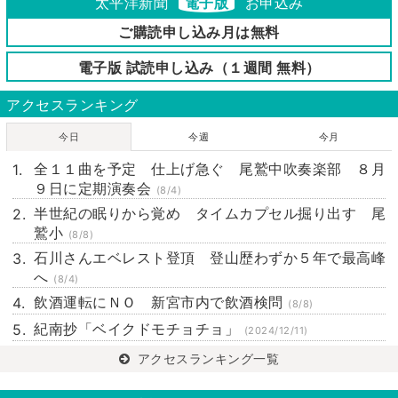
太平洋新聞
電子版
お申込み
ご購読申し込み月は無料
電子版 試読申し込み（１週間 無料）
アクセスランキング
今日
今週
今月
全１１曲を予定 仕上げ急ぐ 尾鷲中吹奏楽部 ８月
９日に定期演奏会
(8/4)
半世紀の眠りから覚め タイムカプセル掘り出す 尾
鷲小
(8/8)
石川さんエベレスト登頂 登山歴わずか５年で最高峰
へ
(8/4)
飲酒運転にＮＯ 新宮市内で飲酒検問
(8/8)
紀南抄「ベイクドモチョチョ」
(2024/12/11)
アクセスランキング一覧