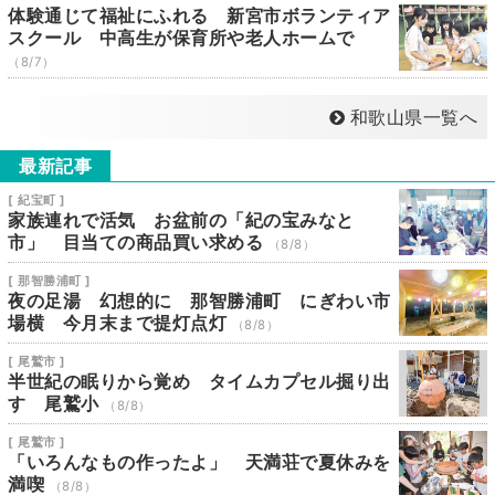
体験通じて福祉にふれる 新宮市ボランティア
スクール 中高生が保育所や老人ホームで
（8/7）
和歌山県一覧へ
最新記事
[ 紀宝町 ]
家族連れで活気 お盆前の「紀の宝みなと
市」 目当ての商品買い求める
（8/8）
[ 那智勝浦町 ]
夜の足湯 幻想的に 那智勝浦町 にぎわい市
場横 今月末まで提灯点灯
（8/8）
[ 尾鷲市 ]
半世紀の眠りから覚め タイムカプセル掘り出
す 尾鷲小
（8/8）
[ 尾鷲市 ]
「いろんなもの作ったよ」 天満荘で夏休みを
満喫
（8/8）