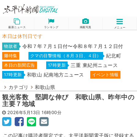
最新ニュース
ランキング
掲載写真
メニュー
本日は休刊日です
令和７年７月１日付〜令和８年７月１２日付
物故者
紀北町
麺特集
クマの目撃情報（８月３日、４日）
三重 東紀州ニュース
本日の新聞広告
17時更新
和歌山 紀南地方ニュース
17時更新
イベント情報
カテゴリ
和歌山県
観光客数 堅調な伸び 和歌山県、昨年中の
主要７地域
2026年5月13日
16時00分
この記事は購読者限定です。太平洋新聞電子版に登録する