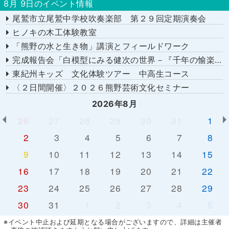
8月 9日のイベント情報
尾鷲市立尾鷲中学校吹奏楽部 第２９回定期演奏会
ヒノキの木工体験教室
「熊野の水と生き物」講演とフィールドワーク
完成報告会「白模型にみる健次の世界－『千年の愉楽』『奇蹟』より－」
東紀州キッズ 文化体験ツアー 中高生コース
〈２日間開催〉２０２６熊野芸術文化セミナー
2026年8月
26
27
28
29
30
31
1
2
3
4
5
6
7
8
9
10
11
12
13
14
15
16
17
18
19
20
21
22
23
24
25
26
27
28
29
30
31
1
2
3
4
5
※イベント中止および延期となる場合がございますので、詳細は主催者