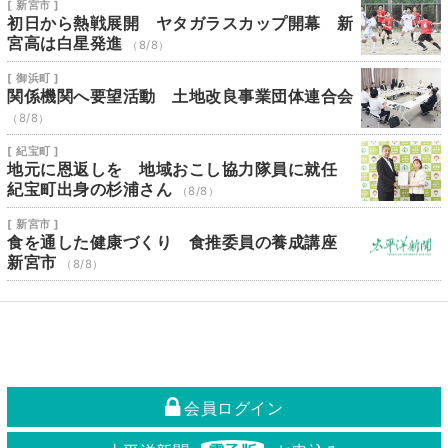
[ 新宮市 ]
初日から熱戦展開 ヤタガラスカップ開幕 新
宮高は白星発進
（8/8）
[ 御浜町 ]
関係機関へ要望活動 土地改良事業団体連合会
（8/8）
[ 紀宝町 ]
地元に恩返しを 地域おこし協力隊員に就任
紀宝町出身の杉浦さん
（8/8）
[ 新宮市 ]
食を通した健康づくり 食推委員の養成講座
新宮市
（8/8）
会員ログイン