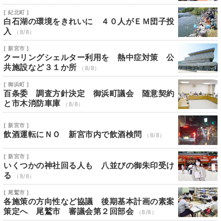
[ 紀北町 ]
白石湖の環境をきれいに ４０人がＥＭ団子投
入
（8/8）
[ 新宮市 ]
クーリングシェルター利用を 熱中症対策 公
共施設など３１か所
（8/8）
[ 御浜町 ]
百条委 調査方針決定 御浜町議会 随意契約
と市木消防車庫
（8/8）
[ 新宮市 ]
飲酒運転にＮＯ 新宮市内で飲酒検問
（8/8）
[ 新宮市 ]
いくつかの神社回る人も 八並びの御朱印受け
る
（8/8）
[ 尾鷲市 ]
各施策の方向性など協議 後期基本計画の素案
策定へ 尾鷲市 審議会第２回部会
（8/8）