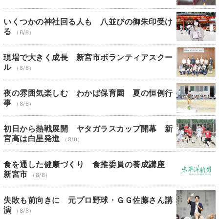
いくつかの神社回る人も 八並びの御朱印受け
る
（8/8）
現場で大きく成長 新宮市ボランティアスクー
ル
（8/8）
夜の雰囲気楽しむ わかば保育園 夏の恒例行
事
（8/8）
初日から熱戦展開 ヤタガラスカップ開幕 新
宮高は白星発進
（8/8）
食を通した健康づくり 食推委員の養成講座
新宮市
（8/8）
失敗も前向きに 元プロ野球・ＧＧ佐藤さん講
演
（8/8）