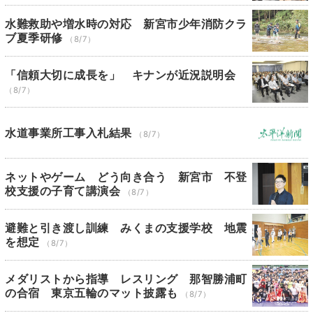
水難救助や増水時の対応 新宮市少年消防クラ
ブ夏季研修
（8/7）
「信頼大切に成長を」 キナンが近況説明会
（8/7）
水道事業所工事入札結果
（8/7）
ネットやゲーム どう向き合う 新宮市 不登
校支援の子育て講演会
（8/7）
避難と引き渡し訓練 みくまの支援学校 地震
を想定
（8/7）
メダリストから指導 レスリング 那智勝浦町
の合宿 東京五輪のマット披露も
（8/7）