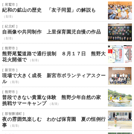
[ 尾鷲市 ]
紀和の鉱山の歴史 「友子同盟」の解説も
（8/8）
[ 紀北町 ]
自画像や共同制作 上里保育園児自慢の作品
（8/8）
[ 熊野市 ]
熊野尾鷲道路で通行規制 ８月１７日 熊野大
花火開催で
（8/8）
[ 新宮市 ]
現場で大きく成長 新宮市ボランティアスクー
ル
（8/8）
[ 熊野市 ]
普段できない貴重な体験 熊野少年自然の家
挑戦サマーキャンプ
（8/8）
[ 那智勝浦町 ]
夜の雰囲気楽しむ わかば保育園 夏の恒例行
事
（8/8）