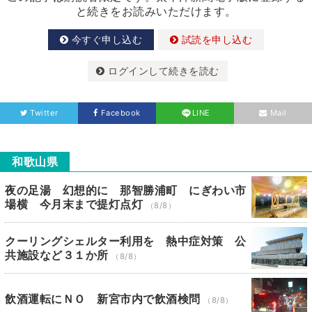
と続きをお読みいただけます。
今すぐ申し込む
試読を申し込む
ログインして続きを読む
Twitter
Facebook
LINE
Mail
和歌山県
夜の足湯 幻想的に 那智勝浦町 にぎわい市
場横 今月末まで提灯点灯
（8/8）
クーリングシェルター利用を 熱中症対策 公
共施設など３１か所
（8/8）
飲酒運転にＮＯ 新宮市内で飲酒検問
（8/8）