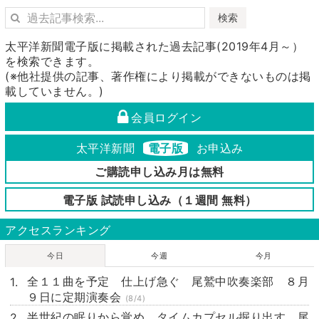
検索
太平洋新聞電子版に掲載された過去記事(2019年4月～）
を検索できます。
(※他社提供の記事、著作権により掲載ができないものは掲
載していません。)
会員ログイン
太平洋新聞
電子版
お申込み
ご購読申し込み月は無料
電子版 試読申し込み（１週間 無料）
アクセスランキング
今日
今週
今月
全１１曲を予定 仕上げ急ぐ 尾鷲中吹奏楽部 ８月
９日に定期演奏会
(8/4)
半世紀の眠りから覚め タイムカプセル掘り出す 尾