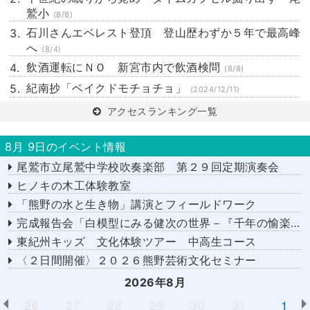
鷲小
(8/8)
石川さんエベレスト登頂 登山歴わずか５年で最高峰
へ
(8/4)
飲酒運転にＮＯ 新宮市内で飲酒検問
(8/8)
紀南抄「ベイクドモチョチョ」
(2024/12/11)
アクセスランキング一覧
8月 9日のイベント情報
尾鷲市立尾鷲中学校吹奏楽部 第２９回定期演奏会
ヒノキの木工体験教室
「熊野の水と生き物」講演とフィールドワーク
完成報告会「白模型にみる健次の世界－『千年の愉楽』『奇蹟』より－」
東紀州キッズ 文化体験ツアー 中高生コース
〈２日間開催〉２０２６熊野芸術文化セミナー
2026年8月
26
27
28
29
30
31
1