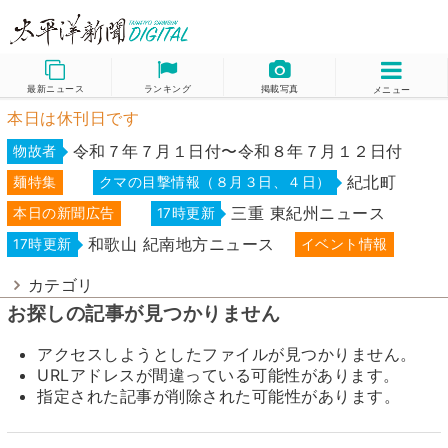
最新ニュース
ランキング
掲載写真
メニュー
本日は休刊日です
令和７年７月１日付〜令和８年７月１２日付
物故者
紀北町
麺特集
クマの目撃情報（８月３日、４日）
三重 東紀州ニュース
本日の新聞広告
17時更新
和歌山 紀南地方ニュース
17時更新
イベント情報
カテゴリ
お探しの記事が見つかりません
アクセスしようとしたファイルが見つかりません。
URLアドレスが間違っている可能性があります。
指定された記事が削除された可能性があります。