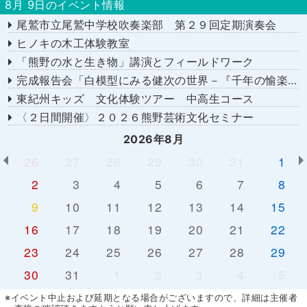
8月 9日のイベント情報
尾鷲市立尾鷲中学校吹奏楽部 第２９回定期演奏会
ヒノキの木工体験教室
「熊野の水と生き物」講演とフィールドワーク
完成報告会「白模型にみる健次の世界－『千年の愉楽』『奇蹟』より－」
東紀州キッズ 文化体験ツアー 中高生コース
〈２日間開催〉２０２６熊野芸術文化セミナー
2026年8月
26
27
28
29
30
31
1
2
3
4
5
6
7
8
9
10
11
12
13
14
15
16
17
18
19
20
21
22
23
24
25
26
27
28
29
30
31
1
2
3
4
5
※イベント中止および延期となる場合がございますので、詳細は主催者