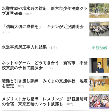
水難救助や増水時の対応 新宮市少年消防クラ
ブ夏季研修
（8/7）
「信頼大切に成長を」 キナンが近況説明会
（8/7）
水道事業所工事入札結果
（8/7）
ネットやゲーム どう向き合う 新宮市 不登
校支援の子育て講演会
（8/7）
避難と引き渡し訓練 みくまの支援学校 地震
を想定
（8/7）
メダリストから指導 レスリング 那智勝浦町
の合宿 東京五輪のマット披露も
（8/7）