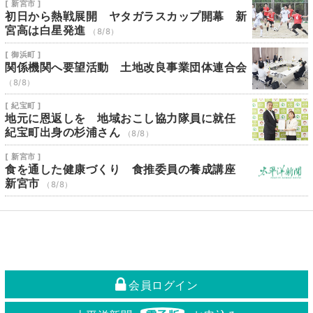
[ 新宮市 ]
初日から熱戦展開 ヤタガラスカップ開幕 新
宮高は白星発進
（8/8）
[ 御浜町 ]
関係機関へ要望活動 土地改良事業団体連合会
（8/8）
[ 紀宝町 ]
地元に恩返しを 地域おこし協力隊員に就任
紀宝町出身の杉浦さん
（8/8）
[ 新宮市 ]
食を通した健康づくり 食推委員の養成講座
新宮市
（8/8）
会員ログイン