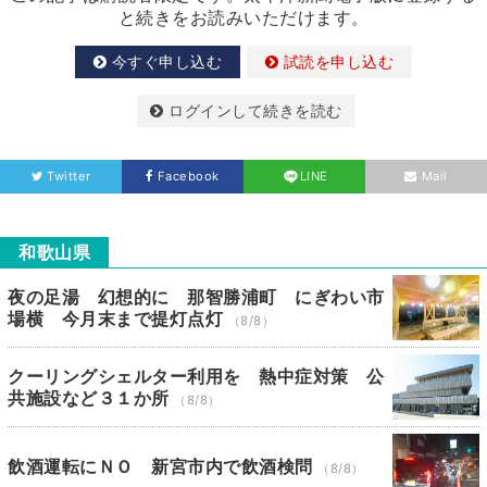
と続きをお読みいただけます。
今すぐ申し込む
試読を申し込む
ログインして続きを読む
Twitter
Facebook
LINE
Mail
和歌山県
夜の足湯 幻想的に 那智勝浦町 にぎわい市
場横 今月末まで提灯点灯
（8/8）
クーリングシェルター利用を 熱中症対策 公
共施設など３１か所
（8/8）
飲酒運転にＮＯ 新宮市内で飲酒検問
（8/8）