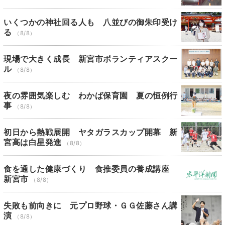
いくつかの神社回る人も 八並びの御朱印受け
る
（8/8）
現場で大きく成長 新宮市ボランティアスクー
ル
（8/8）
夜の雰囲気楽しむ わかば保育園 夏の恒例行
事
（8/8）
初日から熱戦展開 ヤタガラスカップ開幕 新
宮高は白星発進
（8/8）
食を通した健康づくり 食推委員の養成講座
新宮市
（8/8）
失敗も前向きに 元プロ野球・ＧＧ佐藤さん講
演
（8/8）