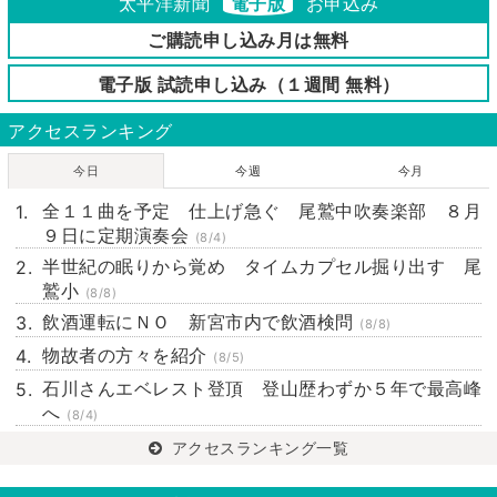
太平洋新聞
電子版
お申込み
ご購読申し込み月は無料
電子版 試読申し込み（１週間 無料）
アクセスランキング
今日
今週
今月
全１１曲を予定 仕上げ急ぐ 尾鷲中吹奏楽部 ８月
９日に定期演奏会
(8/4)
半世紀の眠りから覚め タイムカプセル掘り出す 尾
鷲小
(8/8)
飲酒運転にＮＯ 新宮市内で飲酒検問
(8/8)
物故者の方々を紹介
(8/5)
石川さんエベレスト登頂 登山歴わずか５年で最高峰
へ
(8/4)
アクセスランキング一覧