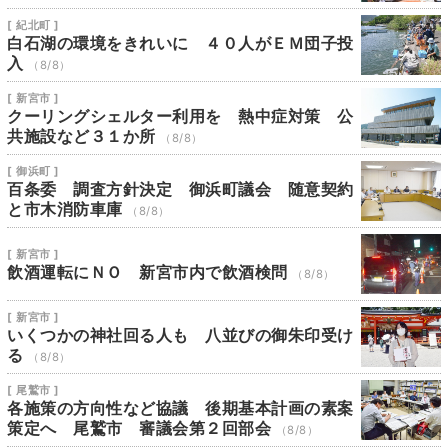
[ 紀北町 ]
白石湖の環境をきれいに ４０人がＥＭ団子投
入
（8/8）
[ 新宮市 ]
クーリングシェルター利用を 熱中症対策 公
共施設など３１か所
（8/8）
[ 御浜町 ]
百条委 調査方針決定 御浜町議会 随意契約
と市木消防車庫
（8/8）
[ 新宮市 ]
飲酒運転にＮＯ 新宮市内で飲酒検問
（8/8）
[ 新宮市 ]
いくつかの神社回る人も 八並びの御朱印受け
る
（8/8）
[ 尾鷲市 ]
各施策の方向性など協議 後期基本計画の素案
策定へ 尾鷲市 審議会第２回部会
（8/8）