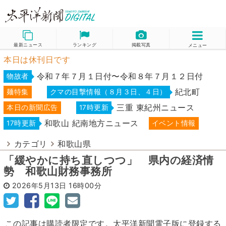
最新ニュース
ランキング
掲載写真
メニュー
本日は休刊日です
令和７年７月１日付〜令和８年７月１２日付
物故者
紀北町
麺特集
クマの目撃情報（８月３日、４日）
三重 東紀州ニュース
本日の新聞広告
17時更新
和歌山 紀南地方ニュース
17時更新
イベント情報
カテゴリ
和歌山県
「緩やかに持ち直しつつ」 県内の経済情
勢 和歌山財務事務所
2026年5月13日
16時00分
この記事は購読者限定です。太平洋新聞電子版に登録する