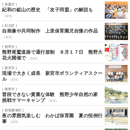
[ 尾鷲市 ]
紀和の鉱山の歴史 「友子同盟」の解説も
（8/8）
[ 紀北町 ]
自画像や共同制作 上里保育園児自慢の作品
（8/8）
[ 熊野市 ]
熊野尾鷲道路で通行規制 ８月１７日 熊野大
花火開催で
（8/8）
[ 新宮市 ]
現場で大きく成長 新宮市ボランティアスクー
ル
（8/8）
[ 熊野市 ]
普段できない貴重な体験 熊野少年自然の家
挑戦サマーキャンプ
（8/8）
[ 那智勝浦町 ]
夜の雰囲気楽しむ わかば保育園 夏の恒例行
事
（8/8）