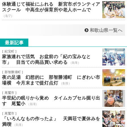
体験通じて福祉にふれる 新宮市ボランティア
スクール 中高生が保育所や老人ホームで
（8/7）
和歌山県一覧へ
最新記事
[ 紀宝町 ]
家族連れで活気 お盆前の「紀の宝みなと
市」 目当ての商品買い求める
（8/8）
[ 那智勝浦町 ]
夜の足湯 幻想的に 那智勝浦町 にぎわい市
場横 今月末まで提灯点灯
（8/8）
[ 尾鷲市 ]
半世紀の眠りから覚め タイムカプセル掘り出
す 尾鷲小
（8/8）
[ 尾鷲市 ]
「いろんなもの作ったよ」 天満荘で夏休みを
満喫
（8/8）