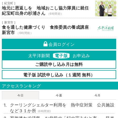
[ 紀宝町 ]
地元に恩返しを 地域おこし協力隊員に就任
紀宝町出身の杉浦さん
（6時間前）
[ 新宮市 ]
食を通した健康づくり 食推委員の養成講座
新宮市
（6時間前）
会員ログイン
太平洋新聞
電子版
お申込み
ご購読申し込み月は無料
電子版 試読申し込み（１週間 無料）
アクセスランキング
今日
今週
今月
クーリングシェルター利用を 熱中症対策 公共施設
など３１か所
(6時間前)