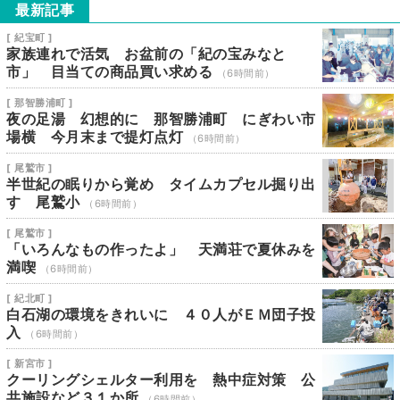
最新記事
[ 紀宝町 ]
家族連れで活気 お盆前の「紀の宝みなと
市」 目当ての商品買い求める
（6時間前）
[ 那智勝浦町 ]
夜の足湯 幻想的に 那智勝浦町 にぎわい市
場横 今月末まで提灯点灯
（6時間前）
[ 尾鷲市 ]
半世紀の眠りから覚め タイムカプセル掘り出
す 尾鷲小
（6時間前）
[ 尾鷲市 ]
「いろんなもの作ったよ」 天満荘で夏休みを
満喫
（6時間前）
[ 紀北町 ]
白石湖の環境をきれいに ４０人がＥＭ団子投
入
（6時間前）
[ 新宮市 ]
クーリングシェルター利用を 熱中症対策 公
共施設など３１か所
（6時間前）