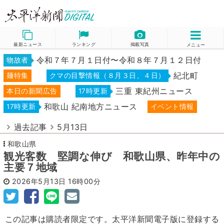
最新ニュース
ランキング
掲載写真
メニュー
令和７年７月１日付〜令和８年７月１２日付
物故者
紀北町
麺特集
クマの目撃情報（８月３日、４日）
三重 東紀州ニュース
本日の新聞広告
17時更新
和歌山 紀南地方ニュース
17時更新
イベント情報
過去記事
5月13日
和歌山県
観光客数 堅調な伸び 和歌山県、昨年中の
主要７地域
2026年5月13日
16時00分
この記事は購読者限定です。太平洋新聞電子版に登録する