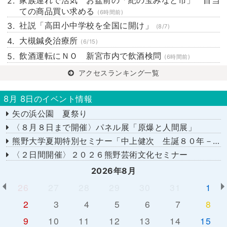
家族連れで活気 お盆前の「紀の宝みなと市」 目当
ての商品買い求める
(6時間前)
社説「高田小中学校を全国に開け」
(8/7)
大槻鍼灸治療所
(6/15)
飲酒運転にＮＯ 新宮市内で飲酒検問
(6時間前)
アクセスランキング一覧
8月 8日のイベント情報
矢の浜公園 夏祭り
〈８月８日まで開催〉パネル展「原爆と人間展」
熊野大学夏期特別セミナー「中上健次 生誕８０年－時代へのまなざし－」
〈２日間開催〉２０２６熊野芸術文化セミナー
2026年8月
26
27
28
29
30
31
1
2
3
4
5
6
7
8
9
10
11
12
13
14
15