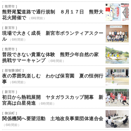
[ 熊野市 ]
熊野尾鷲道路で通行規制 ８月１７日 熊野大
花火開催で
（6時間前）
[ 新宮市 ]
現場で大きく成長 新宮市ボランティアスクー
ル
（6時間前）
[ 熊野市 ]
普段できない貴重な体験 熊野少年自然の家
挑戦サマーキャンプ
（6時間前）
[ 那智勝浦町 ]
夜の雰囲気楽しむ わかば保育園 夏の恒例行
事
（6時間前）
[ 新宮市 ]
初日から熱戦展開 ヤタガラスカップ開幕 新
宮高は白星発進
（6時間前）
[ 御浜町 ]
関係機関へ要望活動 土地改良事業団体連合会
（6時間前）