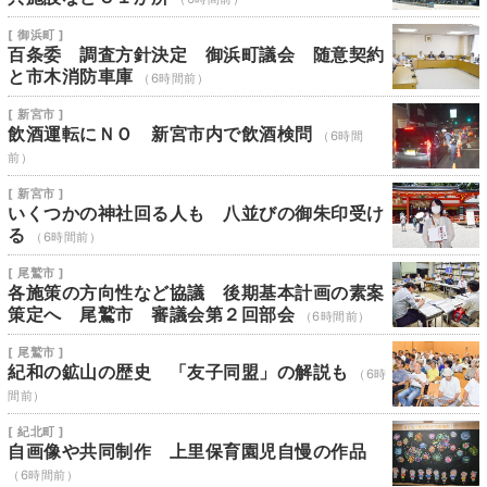
[ 御浜町 ]
百条委 調査方針決定 御浜町議会 随意契約
と市木消防車庫
（6時間前）
[ 新宮市 ]
飲酒運転にＮＯ 新宮市内で飲酒検問
（6時間
前）
[ 新宮市 ]
いくつかの神社回る人も 八並びの御朱印受け
る
（6時間前）
[ 尾鷲市 ]
各施策の方向性など協議 後期基本計画の素案
策定へ 尾鷲市 審議会第２回部会
（6時間前）
[ 尾鷲市 ]
紀和の鉱山の歴史 「友子同盟」の解説も
（6時
間前）
[ 紀北町 ]
自画像や共同制作 上里保育園児自慢の作品
（6時間前）