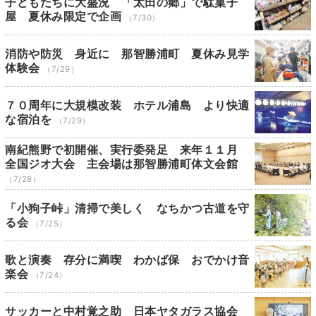
子どもたちに大盛況 「太田の郷」で駄菓子
屋 夏休み限定で企画
（7/30）
消防や防災 身近に 那智勝浦町 夏休み見学
体験会
（7/29）
７０周年に大規模改装 ホテル浦島 より快適
な宿泊を
（7/29）
南紀熊野で初開催、実行委発足 来年１１月
全国ジオ大会 主会場は那智勝浦町体文会館
（7/28）
「小狗子峠」清掃で美しく なちかつ古道を守
る会
（7/25）
歌と演奏 存分に満喫 わかば保 おでかけ音
楽会
（7/24）
サッカーと中村覚之助 日本ヤタガラス協会