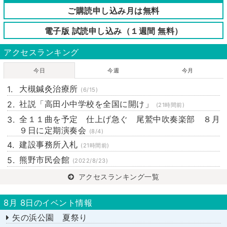
ご購読申し込み月は無料
電子版 試読申し込み（１週間 無料）
アクセスランキング
今日
今週
今月
大槻鍼灸治療所
(6/15)
社説「高田小中学校を全国に開け」
(21時間前)
全１１曲を予定 仕上げ急ぐ 尾鷲中吹奏楽部 ８月
９日に定期演奏会
(8/4)
建設事務所入札
(21時間前)
熊野市民会館
(2022/8/23)
アクセスランキング一覧
8月 8日のイベント情報
矢の浜公園 夏祭り