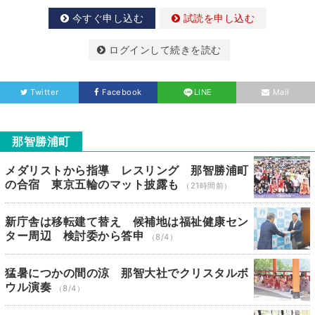
今すぐ申し込む
試読を申し込む
ログインして続きを読む
Twitter
Facebook
LINE
Mail
那智勝浦町
メダリストから指導 レスリング 那智勝浦町
の合宿 東京五輪のマット披露も
（21時間前）
新庁舎は移転建て替え 候補地は福祉健康セン
ター周辺 検討委から答申
（8/4）
猛暑につかの間の涼 那智大社でクリスタルボ
ウル演奏
（8/4）