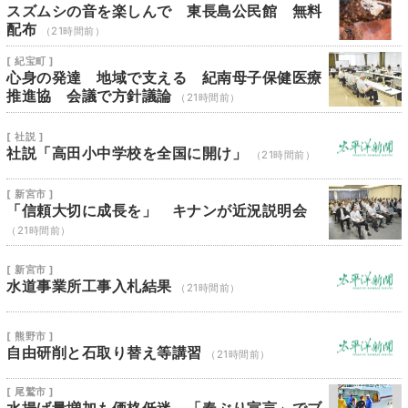
スズムシの音を楽しんで 東長島公民館 無料
配布
（21時間前）
[ 紀宝町 ]
心身の発達 地域で支える 紀南母子保健医療
推進協 会議で方針議論
（21時間前）
[ 社説 ]
社説「高田小中学校を全国に開け」
（21時間前）
[ 新宮市 ]
「信頼大切に成長を」 キナンが近況説明会
（21時間前）
[ 新宮市 ]
水道事業所工事入札結果
（21時間前）
[ 熊野市 ]
自由研削と石取り替え等講習
（21時間前）
[ 尾鷲市 ]