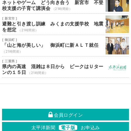
ネットやゲーム どう向き合う 新宮市 不登
校支援の子育て講演会
（21時間前）
[ 新宮市 ]
避難と引き渡し訓練 みくまの支援学校 地震
を想定
（21時間前）
[ 御浜町 ]
「山と海が美しい」 御浜町に新ＡＬＴ就任
（21時間前）
[ 三重県 ]
県内の高速 混雑は８日から ピークはＵター
ンの１５日
（21時間前）
会員ログイン
太平洋新聞
電子版
お申込み