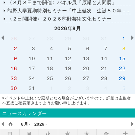
〈８月８日まで開催〉パネル展「原爆と人間展」
熊野大学夏期特別セミナー「中上健次 生誕８０年－時代へのまなざし－」
〈２日間開催〉２０２６熊野芸術文化セミナー
2026年8月
26
27
28
29
30
31
1
2
3
4
5
6
7
8
9
10
11
12
13
14
15
16
17
18
19
20
21
22
23
24
25
26
27
28
29
30
31
1
2
3
4
5
※イベント中止および延期となる場合がございますので、詳細は主催者
へ直接ご確認頂きますようお願い申し上げます。
ニュースカレンダー
8月
2026
日
月
火
水
木
金
土