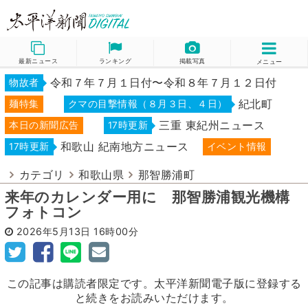
最新ニュース
ランキング
掲載写真
メニュー
令和７年７月１日付〜令和８年７月１２日付
物故者
紀北町
麺特集
クマの目撃情報（８月３日、４日）
三重 東紀州ニュース
本日の新聞広告
17時更新
和歌山 紀南地方ニュース
17時更新
イベント情報
カテゴリ
和歌山県
那智勝浦町
来年のカレンダー用に 那智勝浦観光機構
フォトコン
2026年5月13日
16時00分
この記事は購読者限定です。太平洋新聞電子版に登録する
と続きをお読みいただけます。