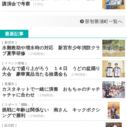
講演会で考察
（7/22）
那智勝浦町一覧へ
最新記事
[ 新宮市 ]
水難救助や増水時の対応 新宮市少年消防クラ
ブ夏季研修
（21時間前）
[ イベント情報 ]
みんなで盛り上がろう １４日 うどの盆踊り
大会 豪華賞品当たる抽選会も
（21時間前）
[ 尾鷲市 ]
カスタネットで一緒に演奏 おもちゃのチャチ
ャチャに合わせ
（21時間前）
[ スポーツ「躍動」 ]
挑戦に年齢は関係ない 南さん キックボクシ
ングで勝利
（21時間前）
[ 紀北町 ]