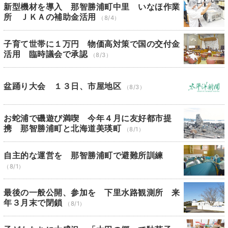
新型機材を導入 那智勝浦町中里 いなほ作業
所 ＪＫＡの補助金活用
（8/4）
子育て世帯に１万円 物価高対策で国の交付金
活用 臨時議会で承認
（8/3）
盆踊り大会 １３日、市屋地区
（8/3）
お蛇浦で磯遊び満喫 今年４月に友好都市提
携 那智勝浦町と北海道美瑛町
（8/1）
自主的な運営を 那智勝浦町で避難所訓練
（8/1）
最後の一般公開、参加を 下里水路観測所 来
年３月末で閉鎖
（8/1）