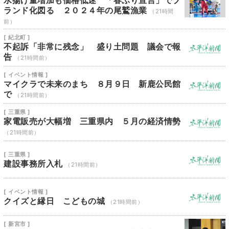
水揚げ量増加も価格低迷 「春ぶり宣言」でブ
ランド化図る ２０２４年の尾鷲漁業
（21時間
前）
[ 紀北町 ]
不起訴「非常に残念」 盛り土問題 議会で報
告
（21時間前）
[ イベント情報 ]
マイクラで未来のまち ８月９日 新鹿公民館
で
（21時間前）
[ 三重県 ]
家電販売が大幅増 三重県内 ５月の経済情勢
（21時間前）
[ 三重県 ]
建設事務所入札
（21時間前）
[ イベント情報 ]
クイズと縁日 こどもの城
（21時間前）
[ 新宮市 ]