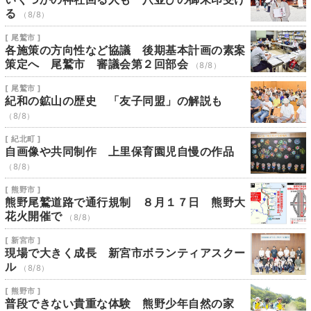
る
（8/8）
[ 尾鷲市 ]
各施策の方向性など協議 後期基本計画の素案
策定へ 尾鷲市 審議会第２回部会
（8/8）
[ 尾鷲市 ]
紀和の鉱山の歴史 「友子同盟」の解説も
（8/8）
[ 紀北町 ]
自画像や共同制作 上里保育園児自慢の作品
（8/8）
[ 熊野市 ]
熊野尾鷲道路で通行規制 ８月１７日 熊野大
花火開催で
（8/8）
[ 新宮市 ]
現場で大きく成長 新宮市ボランティアスクー
ル
（8/8）
[ 熊野市 ]
普段できない貴重な体験 熊野少年自然の家