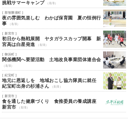
挑戦サマーキャンプ
（8/8）
[ 那智勝浦町 ]
夜の雰囲気楽しむ わかば保育園 夏の恒例行
事
（8/8）
[ 新宮市 ]
初日から熱戦展開 ヤタガラスカップ開幕 新
宮高は白星発進
（8/8）
[ 御浜町 ]
関係機関へ要望活動 土地改良事業団体連合会
（8/8）
[ 紀宝町 ]
地元に恩返しを 地域おこし協力隊員に就任
紀宝町出身の杉浦さん
（8/8）
[ 新宮市 ]
食を通した健康づくり 食推委員の養成講座
新宮市
（8/8）