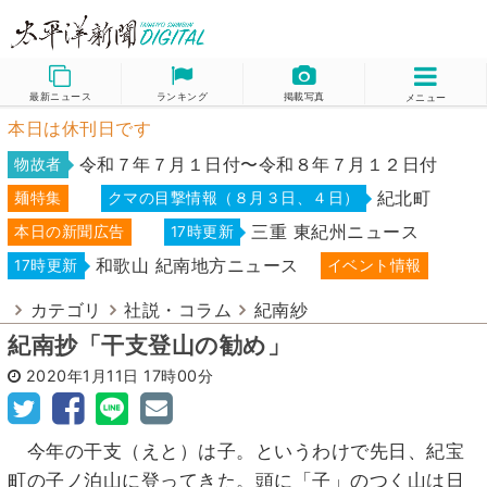
最新ニュース
ランキング
掲載写真
メニュー
本日は休刊日です
令和７年７月１日付〜令和８年７月１２日付
物故者
紀北町
麺特集
クマの目撃情報（８月３日、４日）
三重 東紀州ニュース
本日の新聞広告
17時更新
和歌山 紀南地方ニュース
17時更新
イベント情報
カテゴリ
社説・コラム
紀南紗
紀南抄「干支登山の勧め」
2020年1月11日
17時00分
今年の干支（えと）は子。というわけで先日、紀宝
町の子ノ泊山に登ってきた。頭に「子」のつく山は日