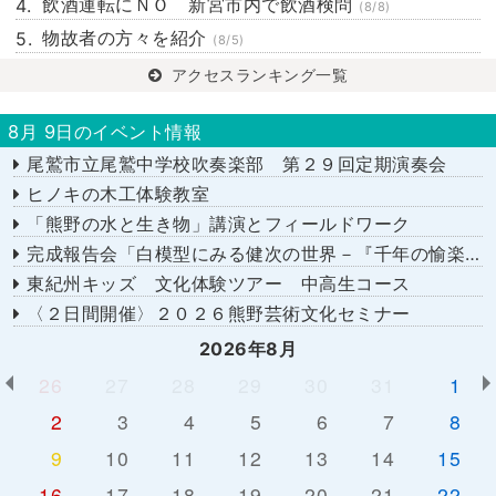
飲酒運転にＮＯ 新宮市内で飲酒検問
(8/8)
物故者の方々を紹介
(8/5)
アクセスランキング一覧
8月 9日のイベント情報
尾鷲市立尾鷲中学校吹奏楽部 第２９回定期演奏会
ヒノキの木工体験教室
「熊野の水と生き物」講演とフィールドワーク
完成報告会「白模型にみる健次の世界－『千年の愉楽』『奇蹟』より－」
東紀州キッズ 文化体験ツアー 中高生コース
〈２日間開催〉２０２６熊野芸術文化セミナー
2026年8月
26
27
28
29
30
31
1
2
3
4
5
6
7
8
9
10
11
12
13
14
15
16
17
18
19
20
21
22