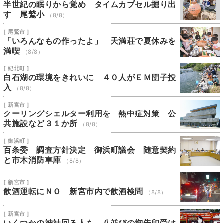
半世紀の眠りから覚め タイムカプセル掘り出
す 尾鷲小
（8/8）
[ 尾鷲市 ]
「いろんなもの作ったよ」 天満荘で夏休みを
満喫
（8/8）
[ 紀北町 ]
白石湖の環境をきれいに ４０人がＥＭ団子投
入
（8/8）
[ 新宮市 ]
クーリングシェルター利用を 熱中症対策 公
共施設など３１か所
（8/8）
[ 御浜町 ]
百条委 調査方針決定 御浜町議会 随意契約
と市木消防車庫
（8/8）
[ 新宮市 ]
飲酒運転にＮＯ 新宮市内で飲酒検問
（8/8）
[ 新宮市 ]
いくつかの神社回る人も 八並びの御朱印受け