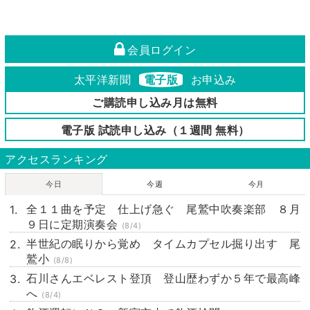
会員ログイン
太平洋新聞
電子版
お申込み
ご購読申し込み月は無料
電子版 試読申し込み（１週間 無料）
アクセスランキング
今日
今週
今月
全１１曲を予定 仕上げ急ぐ 尾鷲中吹奏楽部 ８月
９日に定期演奏会
(8/4)
半世紀の眠りから覚め タイムカプセル掘り出す 尾
鷲小
(8/8)
石川さんエベレスト登頂 登山歴わずか５年で最高峰
へ
(8/4)