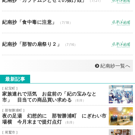
紀南抄「カブトムシとセミの抜け殻」
（7/21）
紀南抄「食中毒に注意」
（7/18）
紀南抄「那智の扇祭り２」
（7/16）
紀南紗一覧へ
最新記事
[ 紀宝町 ]
家族連れで活気 お盆前の「紀の宝みなと
市」 目当ての商品買い求める
（8/8）
[ 那智勝浦町 ]
夜の足湯 幻想的に 那智勝浦町 にぎわい市
場横 今月末まで提灯点灯
（8/8）
[ 尾鷲市 ]