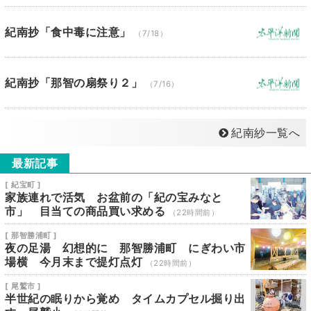
紀南抄「食中毒に注意」
（7/18）
紀南抄「那智の扇祭り２」
（7/16）
紀南紗一覧へ
最新記事
[ 紀宝町 ]
家族連れで活気 お盆前の「紀の宝みなと
市」 目当ての商品買い求める
（22時間前）
[ 那智勝浦町 ]
夜の足湯 幻想的に 那智勝浦町 にぎわい市
場横 今月末まで提灯点灯
（22時間前）
[ 尾鷲市 ]
半世紀の眠りから覚め タイムカプセル掘り出