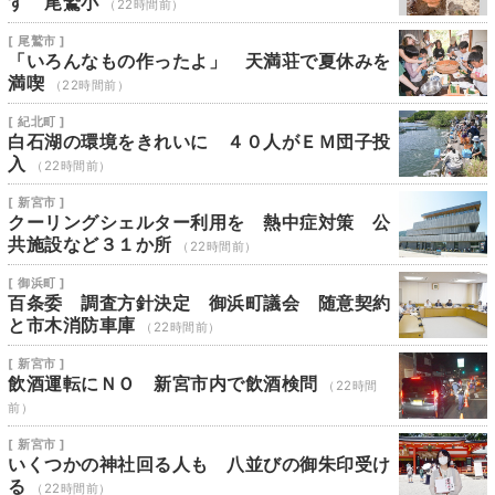
す 尾鷲小
（22時間前）
[ 尾鷲市 ]
「いろんなもの作ったよ」 天満荘で夏休みを
満喫
（22時間前）
[ 紀北町 ]
白石湖の環境をきれいに ４０人がＥＭ団子投
入
（22時間前）
[ 新宮市 ]
クーリングシェルター利用を 熱中症対策 公
共施設など３１か所
（22時間前）
[ 御浜町 ]
百条委 調査方針決定 御浜町議会 随意契約
と市木消防車庫
（22時間前）
[ 新宮市 ]
飲酒運転にＮＯ 新宮市内で飲酒検問
（22時間
前）
[ 新宮市 ]
いくつかの神社回る人も 八並びの御朱印受け
る
（22時間前）