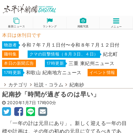
最新ニュース
ランキング
掲載写真
メニュー
本日は休刊日です
令和７年７月１日付〜令和８年７月１２日付
物故者
紀北町
麺特集
クマの目撃情報（８月３日、４日）
三重 東紀州ニュース
本日の新聞広告
17時更新
和歌山 紀南地方ニュース
17時更新
イベント情報
カテゴリ
社説・コラム
紀南紗
紀南抄「時間が過ぎるのは早い」
2020年1月7日
17時00分
「一年の計は元旦にあり」。新しく迎える一年の目
標や計画は、その年の初めの元旦に立てるべきであ