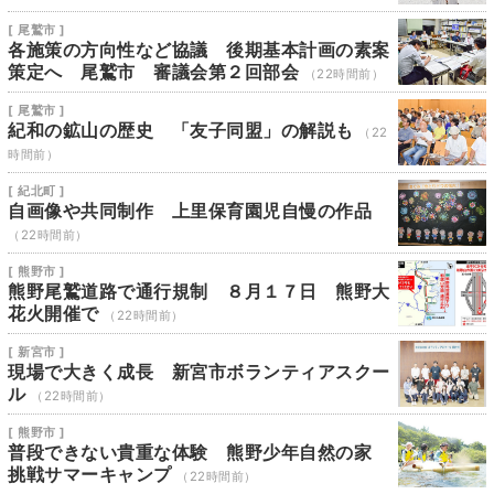
[ 尾鷲市 ]
各施策の方向性など協議 後期基本計画の素案
策定へ 尾鷲市 審議会第２回部会
（22時間前）
[ 尾鷲市 ]
紀和の鉱山の歴史 「友子同盟」の解説も
（22
時間前）
[ 紀北町 ]
自画像や共同制作 上里保育園児自慢の作品
（22時間前）
[ 熊野市 ]
熊野尾鷲道路で通行規制 ８月１７日 熊野大
花火開催で
（22時間前）
[ 新宮市 ]
現場で大きく成長 新宮市ボランティアスクー
ル
（22時間前）
[ 熊野市 ]
普段できない貴重な体験 熊野少年自然の家
挑戦サマーキャンプ
（22時間前）