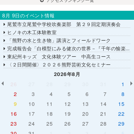
アクセスランキング一覧
8月 9日のイベント情報
尾鷲市立尾鷲中学校吹奏楽部 第２９回定期演奏会
ヒノキの木工体験教室
「熊野の水と生き物」講演とフィールドワーク
完成報告会「白模型にみる健次の世界－『千年の愉楽』『奇蹟』より－」
東紀州キッズ 文化体験ツアー 中高生コース
〈２日間開催〉２０２６熊野芸術文化セミナー
2026年8月
26
27
28
29
30
31
1
2
3
4
5
6
7
8
9
10
11
12
13
14
15
16
17
18
19
20
21
22
23
24
25
26
27
28
29
30
31
1
2
3
4
5