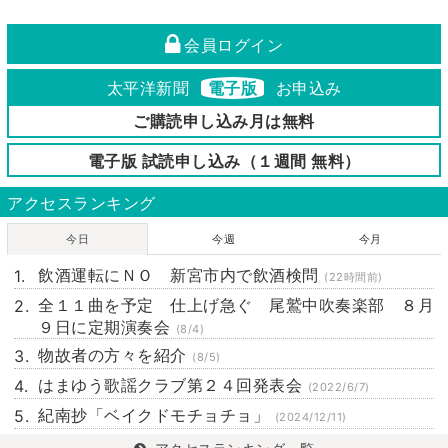
会員ログイン
太平洋新聞
電子版
お申込み
ご購読申し込み月は無料
電子版 試読申し込み（１週間 無料）
アクセスランキング
今日
今週
今月
飲酒運転にＮＯ 新宮市内で飲酒検問
(22時間前)
全１１曲を予定 仕上げ急ぐ 尾鷲中吹奏楽部 ８月
９日に定期演奏会
(8/4)
物故者の方々を紹介
(8/5)
はまゆう歌謡クラブ第２４回発表会
(2022/6/7)
紀南抄「ベイクドモチョチョ」
(2024/12/11)