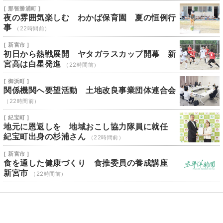
[ 那智勝浦町 ]
夜の雰囲気楽しむ わかば保育園 夏の恒例行
事
（22時間前）
[ 新宮市 ]
初日から熱戦展開 ヤタガラスカップ開幕 新
宮高は白星発進
（22時間前）
[ 御浜町 ]
関係機関へ要望活動 土地改良事業団体連合会
（22時間前）
[ 紀宝町 ]
地元に恩返しを 地域おこし協力隊員に就任
紀宝町出身の杉浦さん
（22時間前）
[ 新宮市 ]
食を通した健康づくり 食推委員の養成講座
新宮市
（22時間前）