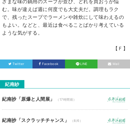
ざまな味の鍋用のスープが並び、どれを買おうか悩
む。味が違えば週に何度でも大丈夫だ。調理もラク
で、残ったスープでラーメンや雑炊にして味わえるの
もよい。などと、最近は食べることばかり考えている
ような気がする。
【Ｆ】
Twitter
Facebook
LINE
Mail
紀南紗
紀南抄「原爆と人間展」
（17時間前）
紀南抄「スクラッチチャンス」
（8/6）