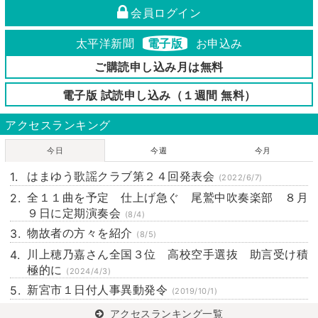
会員ログイン
太平洋新聞
電子版
お申込み
ご購読申し込み月は無料
電子版 試読申し込み（１週間 無料）
アクセスランキング
今日
今週
今月
はまゆう歌謡クラブ第２４回発表会
(2022/6/7)
全１１曲を予定 仕上げ急ぐ 尾鷲中吹奏楽部 ８月
９日に定期演奏会
(8/4)
物故者の方々を紹介
(8/5)
川上穂乃嘉さん全国３位 高校空手選抜 助言受け積
極的に
(2024/4/3)
新宮市１日付人事異動発令
(2019/10/1)
アクセスランキング一覧