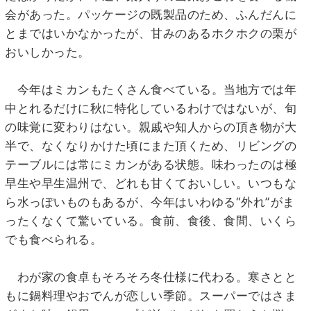
会があった。パッケージの既製品のため、ふんだんに
とまではいかなかったが、甘みのあるホクホクの栗が
おいしかった。
今年はミカンもたくさん食べている。当地方では年
中とれるだけに秋に特化しているわけではないが、旬
の味覚に変わりはない。親戚や知人からの頂き物が大
半で、なくなりかけた頃にまた頂くため、リビングの
テーブルには常にミカンがある状態。味わったのは極
早生や早生温州で、どれも甘くておいしい。いつもな
ら水っぽいものもあるが、今年はいわゆる“外れ”がま
ったくなくて驚いている。食前、食後、食間、いくら
でも食べられる。
わが家の食卓もそろそろ冬仕様に代わる。寒さとと
もに鍋料理やおでんが恋しい季節。スーパーではさま