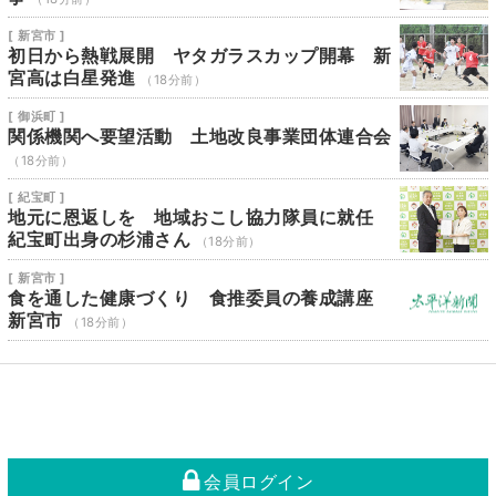
[ 新宮市 ]
初日から熱戦展開 ヤタガラスカップ開幕 新
宮高は白星発進
（18分前）
[ 御浜町 ]
関係機関へ要望活動 土地改良事業団体連合会
（18分前）
[ 紀宝町 ]
地元に恩返しを 地域おこし協力隊員に就任
紀宝町出身の杉浦さん
（18分前）
[ 新宮市 ]
食を通した健康づくり 食推委員の養成講座
新宮市
（18分前）
会員ログイン