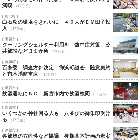
満喫
（17分前）
[ 紀北町 ]
白石湖の環境をきれいに ４０人がＥＭ団子投
入
（17分前）
[ 新宮市 ]
クーリングシェルター利用を 熱中症対策 公
共施設など３１か所
（17分前）
[ 御浜町 ]
百条委 調査方針決定 御浜町議会 随意契約
と市木消防車庫
（17分前）
[ 新宮市 ]
飲酒運転にＮＯ 新宮市内で飲酒検問
（17分前）
[ 新宮市 ]
いくつかの神社回る人も 八並びの御朱印受け
る
（17分前）
[ 尾鷲市 ]
各施策の方向性など協議 後期基本計画の素案