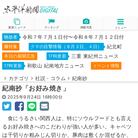
最新ニュース
ランキング
掲載写真
メニュー
令和７年７月１日付〜令和８年７月１２日付
物故者
紀北町
麺特集
クマの目撃情報（８月３日、４日）
三重 東紀州ニュース
本日の新聞広告
17時更新
和歌山 紀南地方ニュース
17時更新
イベント情報
カテゴリ
社説・コラム
紀南紗
紀南抄「お好み焼き」
2025年9月24日
16時00分
食にうるさい関西人は、特にソウルフードとも言え
るお好み焼きへのこだわりが強い人が多い。キャベツ
は千切りか粗みじん切りか、豚肉は敷くか混ぜるか、