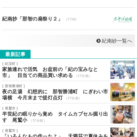
紀南抄「那智の扇祭り２」
（7/16）
紀南紗一覧へ
最新記事
[ 紀宝町 ]
家族連れで活気 お盆前の「紀の宝みなと
市」 目当ての商品買い求める
（17分前）
[ 那智勝浦町 ]
夜の足湯 幻想的に 那智勝浦町 にぎわい市
場横 今月末まで提灯点灯
（17分前）
[ 尾鷲市 ]
半世紀の眠りから覚め タイムカプセル掘り出
す 尾鷲小
（17分前）
[ 尾鷲市 ]
「いろんなもの作ったよ」 天満荘で夏休みを