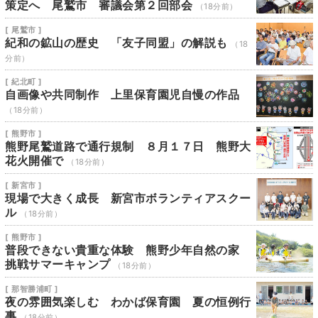
策定へ 尾鷲市 審議会第２回部会
（18分前）
[ 尾鷲市 ]
紀和の鉱山の歴史 「友子同盟」の解説も
（18
分前）
[ 紀北町 ]
自画像や共同制作 上里保育園児自慢の作品
（18分前）
[ 熊野市 ]
熊野尾鷲道路で通行規制 ８月１７日 熊野大
花火開催で
（18分前）
[ 新宮市 ]
現場で大きく成長 新宮市ボランティアスクー
ル
（18分前）
[ 熊野市 ]
普段できない貴重な体験 熊野少年自然の家
挑戦サマーキャンプ
（18分前）
[ 那智勝浦町 ]
夜の雰囲気楽しむ わかば保育園 夏の恒例行
事
（18分前）