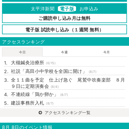
太平洋新聞
電子版
お申込み
ご購読申し込み月は無料
電子版 試読申し込み（１週間 無料）
アクセスランキング
今日
今週
今月
大槻鍼灸治療所
(6/15)
社説「高田小中学校を全国に開け」
(8/7)
全１１曲を予定 仕上げ急ぐ 尾鷲中吹奏楽部 ８月
９日に定期演奏会
(8/4)
不連続線「鶏か卵か」
(8/7)
建設事務所入札
(8/7)
アクセスランキング一覧
8月 8日のイベント情報