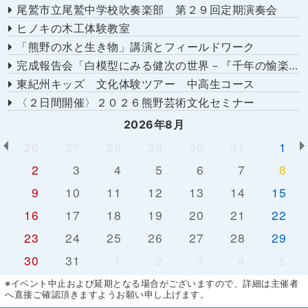
尾鷲市立尾鷲中学校吹奏楽部 第２９回定期演奏会
ヒノキの木工体験教室
「熊野の水と生き物」講演とフィールドワーク
完成報告会「白模型にみる健次の世界－『千年の愉楽』『奇蹟』より－」
東紀州キッズ 文化体験ツアー 中高生コース
〈２日間開催〉２０２６熊野芸術文化セミナー
2026年8月
26
27
28
29
30
31
1
2
3
4
5
6
7
8
9
10
11
12
13
14
15
16
17
18
19
20
21
22
23
24
25
26
27
28
29
30
31
1
2
3
4
5
※イベント中止および延期となる場合がございますので、詳細は主催者
へ直接ご確認頂きますようお願い申し上げます。