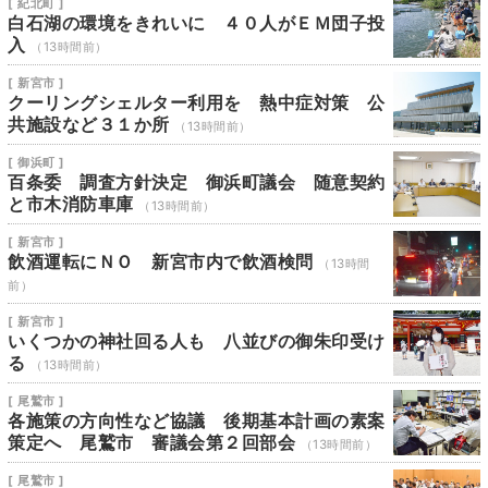
[ 紀北町 ]
白石湖の環境をきれいに ４０人がＥＭ団子投
入
（13時間前）
[ 新宮市 ]
クーリングシェルター利用を 熱中症対策 公
共施設など３１か所
（13時間前）
[ 御浜町 ]
百条委 調査方針決定 御浜町議会 随意契約
と市木消防車庫
（13時間前）
[ 新宮市 ]
飲酒運転にＮＯ 新宮市内で飲酒検問
（13時間
前）
[ 新宮市 ]
いくつかの神社回る人も 八並びの御朱印受け
る
（13時間前）
[ 尾鷲市 ]
各施策の方向性など協議 後期基本計画の素案
策定へ 尾鷲市 審議会第２回部会
（13時間前）
[ 尾鷲市 ]