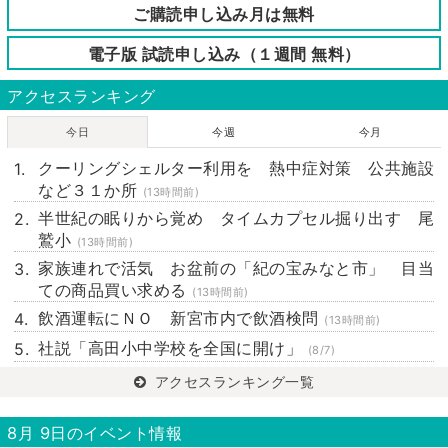
ご購読申し込み月は無料
電子版 試読申し込み（１週間 無料）
アクセスランキング
今日
今週
今月
クーリングシェルター利用を 熱中症対策 公共施設
など３１か所
(13時間前)
半世紀の眠りから覚め タイムカプセル掘り出す 尾
鷲小
(13時間前)
家族連れで活気 お盆前の「紀の宝みなと市」 目当
ての商品買い求める
(13時間前)
飲酒運転にＮＯ 新宮市内で飲酒検問
(13時間前)
社説「高田小中学校を全国に開け」
(8/7)
アクセスランキング一覧
8月 9日のイベント情報