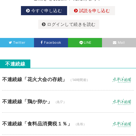
今すぐ申し込む
試読を申し込む
ログインして続きを読む
Twitter
Facebook
LINE
Mail
不連続線
不連続線「花火大会の存続」
（14時間前）
不連続線「鶏か卵か」
（8/7）
不連続線「食料品消費税１％」
（8/6）