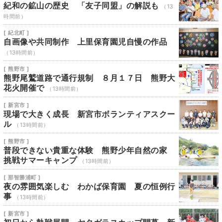
紀和の鉱山の歴史 「友子同盟」の解説も
（13
時間前）
[ 紀北町 ]
自画像や共同制作 上里保育園児自慢の作品
（13時間前）
[ 熊野市 ]
熊野尾鷲道路で通行規制 ８月１７日 熊野大
花火開催で
（13時間前）
[ 新宮市 ]
現場で大きく成長 新宮市ボランティアスクー
ル
（13時間前）
[ 熊野市 ]
普段できない貴重な体験 熊野少年自然の家
挑戦サマーキャンプ
（13時間前）
[ 那智勝浦町 ]
夜の雰囲気楽しむ わかば保育園 夏の恒例行
事
（13時間前）
[ 新宮市 ]