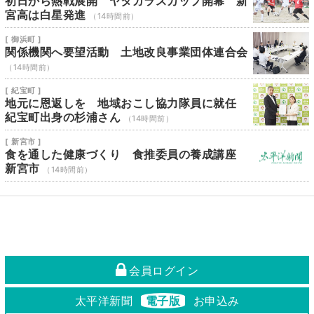
初日から熱戦展開 ヤタガラスカップ開幕 新
宮高は白星発進
（14時間前）
[ 御浜町 ]
関係機関へ要望活動 土地改良事業団体連合会
（14時間前）
[ 紀宝町 ]
地元に恩返しを 地域おこし協力隊員に就任
紀宝町出身の杉浦さん
（14時間前）
[ 新宮市 ]
食を通した健康づくり 食推委員の養成講座
新宮市
（14時間前）
会員ログイン
太平洋新聞
電子版
お申込み