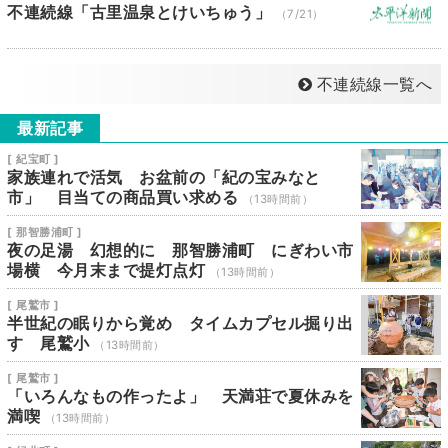
不連続線「古里温泉とけいちゅう」
（7/21）
不連続線一覧へ
最新記事
[ 紀宝町 ]
家族連れで活気 お盆前の「紀の宝みなと
市」 目当ての商品買い求める
（13時間前）
[ 那智勝浦町 ]
夜の足湯 幻想的に 那智勝浦町 にぎわい市
場横 今月末まで提灯点灯
（13時間前）
[ 尾鷲市 ]
半世紀の眠りから覚め タイムカプセル掘り出
す 尾鷲小
（13時間前）
[ 尾鷲市 ]
「いろんなもの作ったよ」 天満荘で夏休みを
満喫
（13時間前）