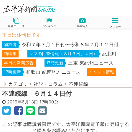
最新ニュース
ランキング
掲載写真
メニュー
本日は休刊日です
令和７年７月１日付〜令和８年７月１２日付
物故者
紀北町
麺特集
クマの目撃情報（８月３日、４日）
三重 東紀州ニュース
本日の新聞広告
17時更新
和歌山 紀南地方ニュース
17時更新
イベント情報
カテゴリ
社説・コラム
不連続線
不連続線 ６月１４日付
2019年6月13日
17時00分
この記事は購読者限定です。太平洋新聞電子版に登録する
と続きをお読みいただけます。