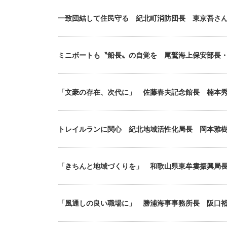
一致団結して住民守る 紀北町消防団長 東京吾さ
ミニボートも〝船長〟の自覚を 尾鷲海上保安部長
「文豪の存在、次代に」 佐藤春夫記念館長 楠本
トレイルランに関心 紀北地域活性化局長 岡本雅
「きちんと地域づくりを」 和歌山県東牟婁振興局
「風通しの良い職場に」 勝浦海事事務所長 阪口