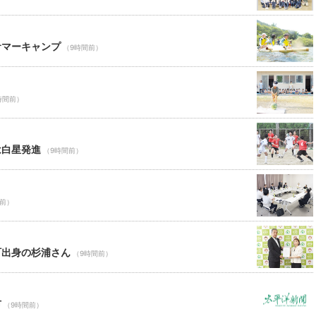
サマーキャンプ
（9時間前）
時間前）
は白星発進
（9時間前）
間前）
町出身の杉浦さん
（9時間前）
市
（9時間前）