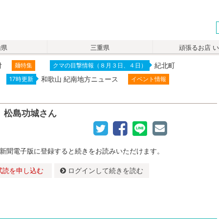
山県
三重県
頑張るお店 
付
紀北町
麺特集
クマの目撃情報（８月３日、４日）
和歌山 紀南地方ニュース
17時更新
イベント情報
）
 松島功城さん
新聞電子版に登録すると続きをお読みいただけます。
試読を申し込む
ログインして続きを読む