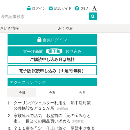
ログイン
総合ガイド
Ｑ&Ａ
いきいき情報
おくやみ
会員ログイン
太平洋新聞
電子版
お申込み
ご購読申し込み月は無料
電子版 試読申し込み（１週間 無料）
アクセスランキング
今日
今週
今月
クーリングシェルター利用を 熱中症対策
公共施設など３１か所
(9時間前)
家族連れで活気 お盆前の「紀の宝みなと
市」 目当ての商品買い求める
(9時間前)
全１１曲を予定 仕上げ急ぐ 尾鷲中吹奏楽