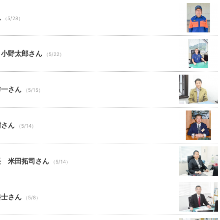
ん
（5/28）
・小野太郎さん
（5/22）
秀一さん
（5/15）
樹さん
（5/14）
長 米田拓司さん
（5/14）
裕士さん
（5/8）