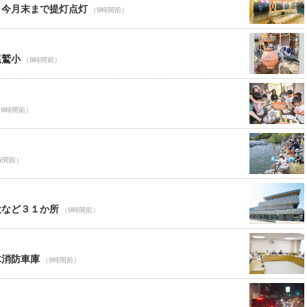
 今月末まで提灯点灯
（9時間前）
尾鷲小
（9時間前）
（9時間前）
時間前）
設など３１か所
（9時間前）
木消防車庫
（9時間前）