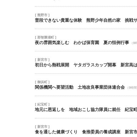
[ 熊野市 ]
普段できない貴重な体験 熊野少年自然の家 挑戦
[ 那智勝浦町 ]
夜の雰囲気楽しむ わかば保育園 夏の恒例行事
（9
[ 新宮市 ]
初日から熱戦展開 ヤタガラスカップ開幕 新宮高
[ 御浜町 ]
関係機関へ要望活動 土地改良事業団体連合会
（9時
[ 紀宝町 ]
地元に恩返しを 地域おこし協力隊員に就任 紀宝
[ 新宮市 ]
食を通した健康づくり 食推委員の養成講座 新宮