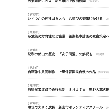
飲酒運転にＮＯ 新宮市内で飲酒検問
（9時間前）
[ 新宮市 ]
いくつかの神社回る人も 八並びの御朱印受ける
（9
[ 尾鷲市 ]
各施策の方向性など協議 後期基本計画の素案策定
[ 尾鷲市 ]
紀和の鉱山の歴史 「友子同盟」の解説も
（9時間前）
[ 紀北町 ]
自画像や共同制作 上里保育園児自慢の作品
（9時間前
[ 熊野市 ]
熊野尾鷲道路で通行規制 ８月１７日 熊野大花火
[ 新宮市 ]
現場で大きく成長 新宮市ボランティアスクール
（9