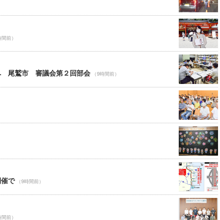
時間前）
へ 尾鷲市 審議会第２回部会
（9時間前）
）
開催で
（9時間前）
時間前）