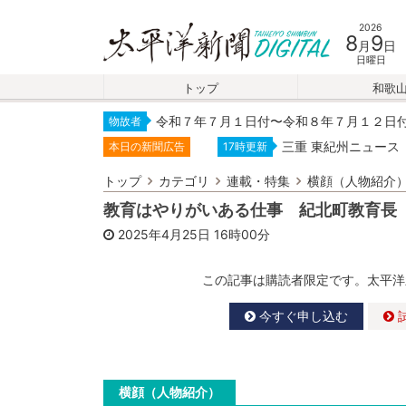
2026
8
9
月
日
日曜日
トップ
和歌
令和７年７月１日付〜令和８年７月１２日
物故者
三重 東紀州ニュース
本日の新聞広告
17時更新
トップ
カテゴリ
連載・特集
横顔（人物紹介
教育はやりがいある仕事 紀北町教育長
2025年4月25日
16時00分
この記事は購読者限定です。太平洋
今すぐ申し込む
横顔（人物紹介）