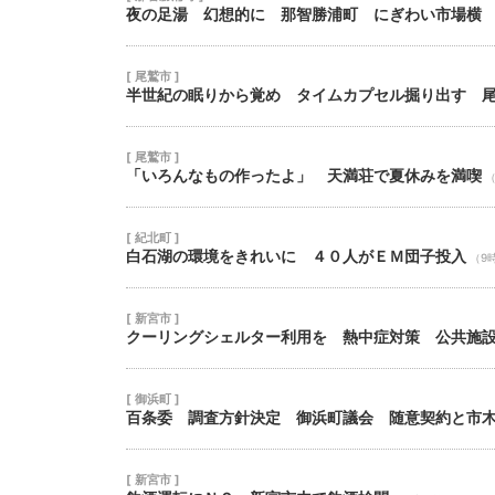
夜の足湯 幻想的に 那智勝浦町 にぎわい市場横
[ 尾鷲市 ]
半世紀の眠りから覚め タイムカプセル掘り出す 
[ 尾鷲市 ]
「いろんなもの作ったよ」 天満荘で夏休みを満喫
[ 紀北町 ]
白石湖の環境をきれいに ４０人がＥＭ団子投入
（9
[ 新宮市 ]
クーリングシェルター利用を 熱中症対策 公共施
[ 御浜町 ]
百条委 調査方針決定 御浜町議会 随意契約と市
[ 新宮市 ]