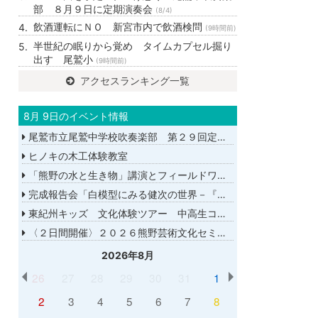
部 ８月９日に定期演奏会
(8/4)
飲酒運転にＮＯ 新宮市内で飲酒検問
(9時間前)
半世紀の眠りから覚め タイムカプセル掘り
出す 尾鷲小
(9時間前)
アクセスランキング一覧
8月 9日のイベント情報
尾鷲市立尾鷲中学校吹奏楽部 第２９回定期演奏会
ヒノキの木工体験教室
「熊野の水と生き物」講演とフィールドワーク
完成報告会「白模型にみる健次の世界－『千年の愉楽』『奇蹟』より－」
東紀州キッズ 文化体験ツアー 中高生コース
〈２日間開催〉２０２６熊野芸術文化セミナー
2026年8月
26
27
28
29
30
31
1
2
3
4
5
6
7
8