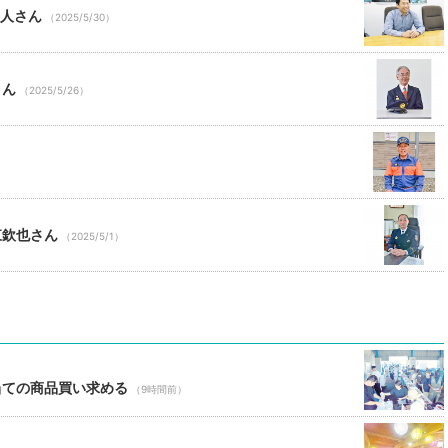
善人さん
（2025/5/30）
さん
（2025/5/26）
）
東欽也さん
（2025/5/1）
当ての商品買い求める
（9時間前）