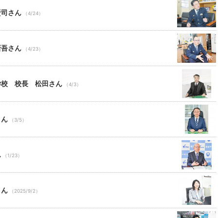
賢司さん
（4/24）
新吾さん
（4/23）
学校 校長 松田さん
（4/3）
さん
（3/5）
ん
（1/23）
さん
（2025/9/2）