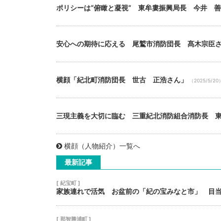
ポリシーは“俯瞰と凝視” 東牟婁振興局長 今井 
安心への期待に応える 尾鷲市消防団長 髙木宗臣
横顔「紀北町消防団長 世古 正浩さん」
（2025/5/20
三現主義を大切に臨む 三重紀北消防組合消防長 
横顔（人物紹介）一覧へ
最新記事
[ 紀宝町 ]
家族連れで活気 お盆前の「紀の宝みなと市」 目
[ 那智勝浦町 ]