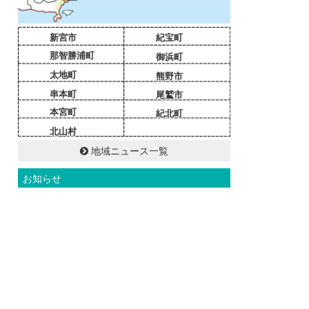
新宮市
紀宝町
那智勝浦町
御浜町
太地町
熊野市
串本町
尾鷲市
本宮町
紀北町
北山村
地域ニュース一覧
お知らせ