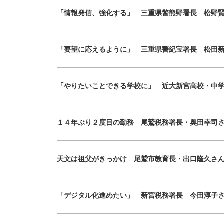
「情報発信、強化する」 三重県警熊野署長 松野
「要望に応えるように」 三重県警紀宝署長 松田
「やりたいことできる学校に」 近大新宮高校・中
１４年ぶり２度目の勤務 尾鷲税務署長・奥田幸司
天文は祖父がきっかけ 尾鷲市教育長・出口隆久さ
「デジタル化進めたい」 新宮税務署長 今田淳子