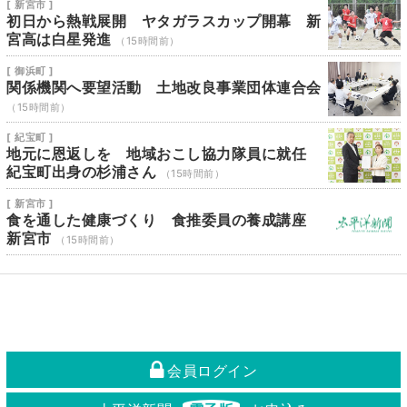
[ 新宮市 ]
初日から熱戦展開 ヤタガラスカップ開幕 新
宮高は白星発進
（15時間前）
[ 御浜町 ]
関係機関へ要望活動 土地改良事業団体連合会
（15時間前）
[ 紀宝町 ]
地元に恩返しを 地域おこし協力隊員に就任
紀宝町出身の杉浦さん
（15時間前）
[ 新宮市 ]
食を通した健康づくり 食推委員の養成講座
新宮市
（15時間前）
会員ログイン