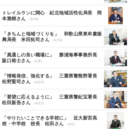
トレイルランに関心 紀北地域活性化局長 岡
本雅樹さん
（5/14）
「きちんと地域づくりを」 和歌山県東牟婁振
興局長 米田拓司さん
（5/14）
「風通しの良い職場に」 勝浦海事事務所長
阪口裕士さん
（5/8）
「情報発信、強化する」 三重県警熊野署長
松野賢司さん
（4/24）
「要望に応えるように」 三重県警紀宝署長
松田新吾さん
（4/23）
「やりたいことできる学校に」 近大新宮高
校・中学校 校長 松田さん
（4/3）