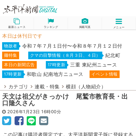
最新ニュース
ランキング
掲載写真
メニュー
本日は休刊日です
令和７年７月１日付〜令和８年７月１２日付
物故者
紀北町
麺特集
クマの目撃情報（８月３日、４日）
三重 東紀州ニュース
本日の新聞広告
17時更新
和歌山 紀南地方ニュース
17時更新
イベント情報
カテゴリ
連載・特集
横顔（人物紹介）
天文は祖父がきっかけ 尾鷲市教育長・出
口隆久さん
2026年1月23日
16時00分
この記事は購読者限定です。太平洋新聞電子版に登録する