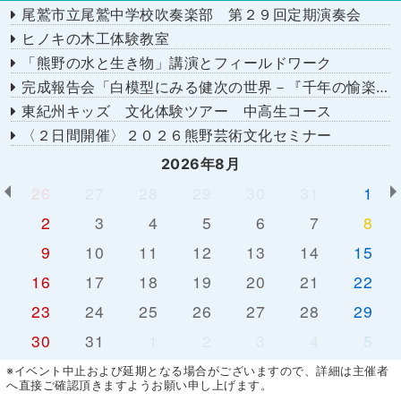
尾鷲市立尾鷲中学校吹奏楽部 第２９回定期演奏会
ヒノキの木工体験教室
「熊野の水と生き物」講演とフィールドワーク
完成報告会「白模型にみる健次の世界－『千年の愉楽』『奇蹟』より－」
東紀州キッズ 文化体験ツアー 中高生コース
〈２日間開催〉２０２６熊野芸術文化セミナー
2026年8月
26
27
28
29
30
31
1
2
3
4
5
6
7
8
9
10
11
12
13
14
15
16
17
18
19
20
21
22
23
24
25
26
27
28
29
30
31
1
2
3
4
5
※イベント中止および延期となる場合がございますので、詳細は主催者
へ直接ご確認頂きますようお願い申し上げます。