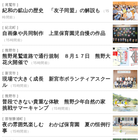
[ 尾鷲市 ]
紀和の鉱山の歴史 「友子同盟」の解説も
（15
時間前）
[ 紀北町 ]
自画像や共同制作 上里保育園児自慢の作品
（15時間前）
[ 熊野市 ]
熊野尾鷲道路で通行規制 ８月１７日 熊野大
花火開催で
（15時間前）
[ 新宮市 ]
現場で大きく成長 新宮市ボランティアスクー
ル
（15時間前）
[ 熊野市 ]
普段できない貴重な体験 熊野少年自然の家
挑戦サマーキャンプ
（15時間前）
[ 那智勝浦町 ]
夜の雰囲気楽しむ わかば保育園 夏の恒例行
事
（15時間前）