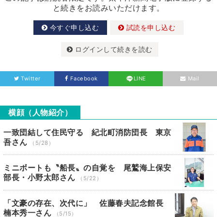
と続きをお読みいただけます。
今すぐ申し込む
試読を申し込む
ログインして続きを読む
Twitter
Facebook
LINE
Mail
横顔（人物紹介）
一致団結して住民守る 紀北町消防団長 東京
吾さん
（5/28）
ミニボートも〝船長〟の自覚を 尾鷲海上保安
部長・小野太郎さん
（5/22）
「文豪の存在、次代に」 佐藤春夫記念館長
楠本秀一さん
（5/15）