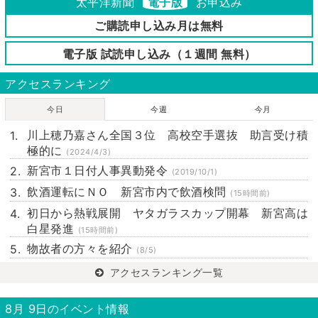
太平洋新聞
電子版
お申込み
ご購読申し込み月は無料
電子版 試読申し込み（１週間 無料）
アクセスランキング
今日
今週
今月
川上穂乃嘉さん全国３位 高校空手選抜 助言受け積
極的に
(2024/4/3)
新宮市１日付人事異動発令
(2019/10/1)
飲酒運転にＮＯ 新宮市内で飲酒検問
(15時間前)
初日から熱戦展開 ヤタガラスカップ開幕 新宮高は
白星発進
(15時間前)
物故者の方々を紹介
(8/5)
アクセスランキング一覧
8月 9日のイベント情報