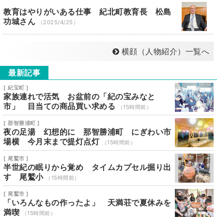
教育はやりがいある仕事 紀北町教育長 松島
功城さん
（2025/4/25）
横顔（人物紹介）一覧へ
最新記事
[ 紀宝町 ]
家族連れで活気 お盆前の「紀の宝みなと
市」 目当ての商品買い求める
（15時間前）
[ 那智勝浦町 ]
夜の足湯 幻想的に 那智勝浦町 にぎわい市
場横 今月末まで提灯点灯
（15時間前）
[ 尾鷲市 ]
半世紀の眠りから覚め タイムカプセル掘り出
す 尾鷲小
（15時間前）
[ 尾鷲市 ]
「いろんなもの作ったよ」 天満荘で夏休みを
満喫
（15時間前）