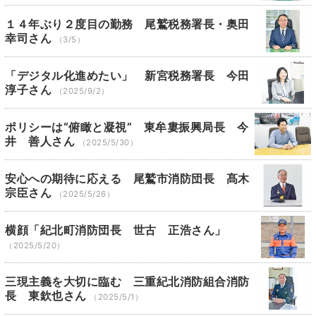
１４年ぶり２度目の勤務 尾鷲税務署長・奥田
幸司さん
（3/5）
「デジタル化進めたい」 新宮税務署長 今田
淳子さん
（2025/9/2）
ポリシーは“俯瞰と凝視” 東牟婁振興局長 今
井 善人さん
（2025/5/30）
安心への期待に応える 尾鷲市消防団長 髙木
宗臣さん
（2025/5/26）
横顔「紀北町消防団長 世古 正浩さん」
（2025/5/20）
三現主義を大切に臨む 三重紀北消防組合消防
長 東欽也さん
（2025/5/1）