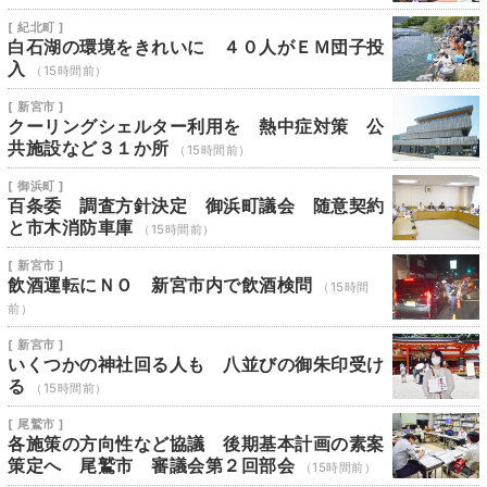
[ 紀北町 ]
白石湖の環境をきれいに ４０人がＥＭ団子投
入
（15時間前）
[ 新宮市 ]
クーリングシェルター利用を 熱中症対策 公
共施設など３１か所
（15時間前）
[ 御浜町 ]
百条委 調査方針決定 御浜町議会 随意契約
と市木消防車庫
（15時間前）
[ 新宮市 ]
飲酒運転にＮＯ 新宮市内で飲酒検問
（15時間
前）
[ 新宮市 ]
いくつかの神社回る人も 八並びの御朱印受け
る
（15時間前）
[ 尾鷲市 ]
各施策の方向性など協議 後期基本計画の素案
策定へ 尾鷲市 審議会第２回部会
（15時間前）