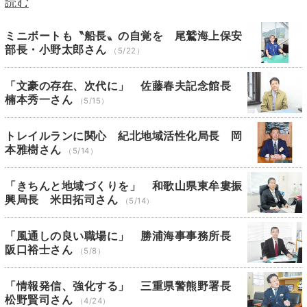
読む
ミニボートも〝船長〟の自覚を 尾鷲海上保安
部長・小野太郎さん
（5/22）
「文豪の存在、次代に」 佐藤春夫記念館長
楠本秀一さん
（5/15）
トレイルランに関心 紀北地域活性化局長 岡
本雅樹さん
（5/14）
「きちんと地域づくりを」 和歌山県東牟婁振
興局長 米田拓司さん
（5/14）
「風通しの良い職場に」 勝浦海事事務所長
阪口裕士さん
（5/8）
「情報発信、強化する」 三重県警熊野署長
松野賢司さん
（4/24）