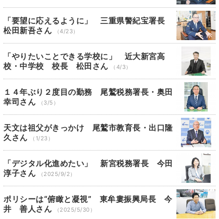
「要望に応えるように」 三重県警紀宝署長
松田新吾さん
（4/23）
「やりたいことできる学校に」 近大新宮高
校・中学校 校長 松田さん
（4/3）
１４年ぶり２度目の勤務 尾鷲税務署長・奥田
幸司さん
（3/5）
天文は祖父がきっかけ 尾鷲市教育長・出口隆
久さん
（1/23）
「デジタル化進めたい」 新宮税務署長 今田
淳子さん
（2025/9/2）
ポリシーは“俯瞰と凝視” 東牟婁振興局長 今
井 善人さん
（2025/5/30）