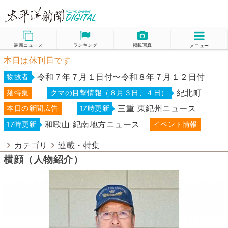
最新ニュース
ランキング
掲載写真
メニュー
本日は休刊日です
令和７年７月１日付〜令和８年７月１２日付
物故者
紀北町
麺特集
クマの目撃情報（８月３日、４日）
三重 東紀州ニュース
本日の新聞広告
17時更新
和歌山 紀南地方ニュース
17時更新
イベント情報
カテゴリ
連載・特集
横顔（人物紹介）