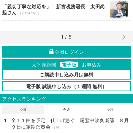
「親切丁寧な対応を」 新宮税務署長 太田尚
起さん
（2024/9/5）
1 / 5
会員ログイン
太平洋新聞
電子版
お申込み
ご購読申し込み月は無料
電子版 試読申し込み（１週間 無料）
アクセスランキング
今日
今週
今月
全１１曲を予定 仕上げ急ぐ 尾鷲中吹奏楽部 ８月
９日に定期演奏会
(8/4)