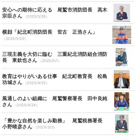
安心への期待に応える 尾鷲市消防団長 髙木
宗臣さん
（2025/5/26）
横顔「紀北町消防団長 世古 正浩さん」
（2025/5/20）
三現主義を大切に臨む 三重紀北消防組合消防
長 東欽也さん
（2025/5/1）
教育はやりがいある仕事 紀北町教育長 松島
功城さん
（2025/4/25）
風通しのよい組織に 尾鷲警察署長 田中良純
さん
（2025/4/24）
「豊かな自然を楽しみ勤務」 尾鷲税務署長
小野晴彦さん
（2025/3/3）