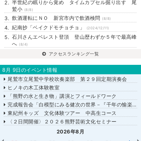
半世紀の眠りから覚め タイムカプセル掘り出す 尾
鷲小
(8/8)
飲酒運転にＮＯ 新宮市内で飲酒検問
(8/8)
紀南抄「ベイクドモチョチョ」
(2024/12/11)
石川さんエベレスト登頂 登山歴わずか５年で最高峰
へ
(8/4)
アクセスランキング一覧
8月 9日のイベント情報
尾鷲市立尾鷲中学校吹奏楽部 第２９回定期演奏会
ヒノキの木工体験教室
「熊野の水と生き物」講演とフィールドワーク
完成報告会「白模型にみる健次の世界－『千年の愉楽』『奇蹟』より－」
東紀州キッズ 文化体験ツアー 中高生コース
〈２日間開催〉２０２６熊野芸術文化セミナー
2026年8月