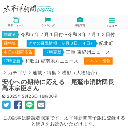
最新ニュース
ランキング
掲載写真
メニュー
令和７年７月１日付〜令和８年７月１２日付
物故者
紀北町
麺特集
クマの目撃情報（８月３日、４日）
三重 東紀州ニュース
本日の新聞広告
17時更新
和歌山 紀南地方ニュース
17時更新
イベント情報
カテゴリ
連載・特集
横顔（人物紹介）
安心への期待に応える 尾鷲市消防団長
髙木宗臣さん
2025年5月26日
16時00分
この記事は購読者限定です。太平洋新聞電子版に登録する
と続きをお読みいただけます。