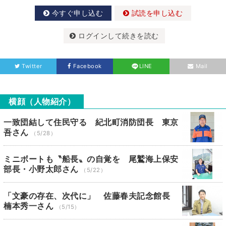
今すぐ申し込む
試読を申し込む
ログインして続きを読む
Twitter
Facebook
LINE
Mail
横顔（人物紹介）
一致団結して住民守る 紀北町消防団長 東京
吾さん
（5/28）
ミニボートも〝船長〟の自覚を 尾鷲海上保安
部長・小野太郎さん
（5/22）
「文豪の存在、次代に」 佐藤春夫記念館長
楠本秀一さん
（5/15）