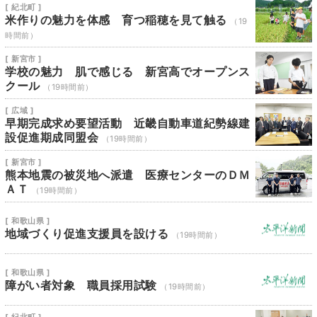
[ 紀北町 ]
米作りの魅力を体感 育つ稲穂を見て触る
（19
時間前）
[ 新宮市 ]
学校の魅力 肌で感じる 新宮高でオープンス
クール
（19時間前）
[ 広域 ]
早期完成求め要望活動 近畿自動車道紀勢線建
設促進期成同盟会
（19時間前）
[ 新宮市 ]
熊本地震の被災地へ派遣 医療センターのＤＭ
ＡＴ
（19時間前）
[ 和歌山県 ]
地域づくり促進支援員を設ける
（19時間前）
[ 和歌山県 ]
障がい者対象 職員採用試験
（19時間前）