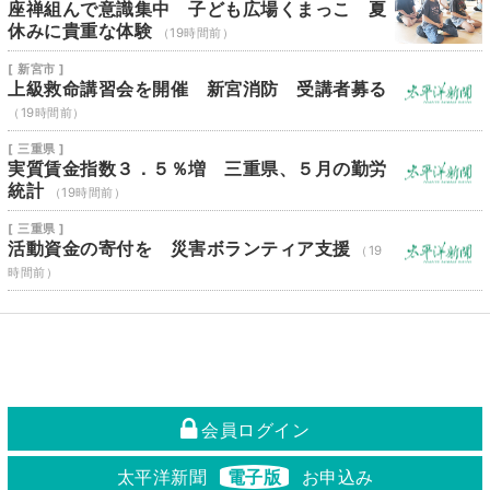
座禅組んで意識集中 子ども広場くまっこ 夏
休みに貴重な体験
（19時間前）
[ 新宮市 ]
上級救命講習会を開催 新宮消防 受講者募る
（19時間前）
[ 三重県 ]
実質賃金指数３．５％増 三重県、５月の勤労
統計
（19時間前）
[ 三重県 ]
活動資金の寄付を 災害ボランティア支援
（19
時間前）
会員ログイン
太平洋新聞
電子版
お申込み