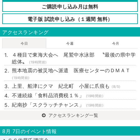
ご購読申し込み月は無料
電子版 試読申し込み（１週間 無料）
アクセスランキング
今日
今週
今月
４種目で東海大会へ 尾鷲中水泳部 〝最後の県中学
総体〟
(19時間前)
熊本地震の被災地へ派遣 医療センターのＤＭＡＴ
(19時間前)
上里、船津にクマ 紀北町 小屋に爪痕も
(8/5)
不連続線「食料品消費税１％」
(19時間前)
紀南抄「スクラッチチャンス」
(19時間前)
アクセスランキング一覧
8月 7日のイベント情報