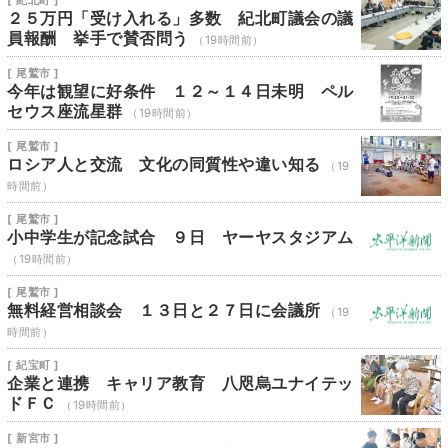
[ 紀北町 ]
２５万円「受け入れる」多数 紀北町議会の議
員報酬 挙手で賛否問う
（19時間前）
[ 尾鷲市 ]
今年は観望に好条件 １２～１４日未明 ペル
セウス座流星群
（19時間前）
[ 尾鷲市 ]
ロシア人と交流 文化の同質性や違い知る
（19
時間前）
[ 尾鷲市 ]
小中学生が記念試合 ９日 ヤーヤスタジアム
（19時間前）
[ 尾鷲市 ]
無料経営相談会 １３日と２７日に会議所
（19
時間前）
[ 紀宝町 ]
企業と連携 キャリア教育 八咫烏ユナイテッ
ドＦＣ
（19時間前）
[ 新宮市 ]