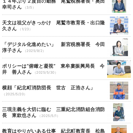
１４年ぶり２度目の勤務 尾鷲税務署長・奥田
幸司さん
（3/5）
天文は祖父がきっかけ 尾鷲市教育長・出口隆
久さん
（1/23）
「デジタル化進めたい」 新宮税務署長 今田
淳子さん
（2025/9/2）
ポリシーは“俯瞰と凝視” 東牟婁振興局長 今
井 善人さん
（2025/5/30）
横顔「紀北町消防団長 世古 正浩さん」
（2025/5/20）
三現主義を大切に臨む 三重紀北消防組合消防
長 東欽也さん
（2025/5/1）
教育はやりがいある仕事 紀北町教育長 松島