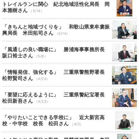
トレイルランに関心 紀北地域活性化局長 岡
本雅樹さん
（5/14）
「きちんと地域づくりを」 和歌山県東牟婁振
興局長 米田拓司さん
（5/14）
「風通しの良い職場に」 勝浦海事事務所長
阪口裕士さん
（5/8）
「情報発信、強化する」 三重県警熊野署長
松野賢司さん
（4/24）
「要望に応えるように」 三重県警紀宝署長
松田新吾さん
（4/23）
「やりたいことできる学校に」 近大新宮高
校・中学校 校長 松田さん
（4/3）