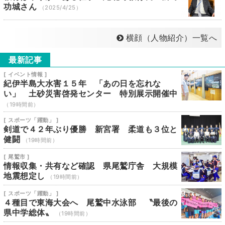
功城さん
（2025/4/25）
横顔（人物紹介）一覧へ
最新記事
[ イベント情報 ]
紀伊半島大水害１５年 「あの日を忘れな
い」 土砂災害啓発センター 特別展示開催中
（19時間前）
[ スポーツ「躍動」 ]
剣道で４２年ぶり優勝 新宮署 柔道も３位と
健闘
（19時間前）
[ 尾鷲市 ]
情報収集・共有など確認 県尾鷲庁舎 大規模
地震想定し
（19時間前）
[ スポーツ「躍動」 ]
４種目で東海大会へ 尾鷲中水泳部 〝最後の
県中学総体〟
（19時間前）